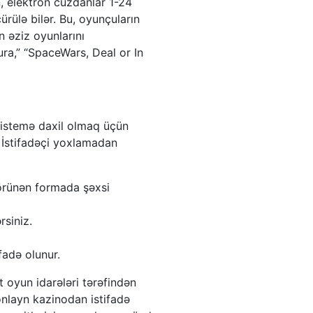
, elektron cüzdanlar 1-24
rülə bilər. Bu, oyunçuların
 əziz oyunlarını
ra,” “SpaceWars, Deal or In
sistemə daxil olmaq üçün
 İstifadəçi yoxlamadan
örünən formada şəxsi
rsiniz.
fadə olunur.
t oyun idarələri tərəfindən
onlayn kazinodan istifadə