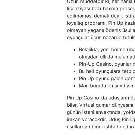
Uzun müddətdir ki, hər hansı 
lisenziyası bəzi baxma prosed
edilməməsi demək deyil. İstifa
loyallıq proqramı. Pin Up ka
olmayan yeganə ödəniş üsullar
oyunçular üçün nəzərdə tutul
Beləliklə, yeni bölmə (m
olmadan elliklə məlumatl
Pin-Up Casino, oyunların
Bu həll oyunçulara tətbi
Pin Up oyunu gələn qonaq
Mən burada ən sevdiyim 
Pin Up Casino-da uduşların öd
bilər. Virtual qumar dünyasın
günün istənilənvaxtında, yold
imkan verəcəkdir. Uduş Pin U
üsullardan birini istifadə edər