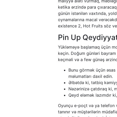
maliyyə aləti vurmaq, məbləği
ketika ərzində para çıxaracaq
günün istənilən vaxtında, yol
oynamalarına macal verəcəkdir
existence 2, Hot Fruits söz ve
Pin Up Qeydiyyat
Yükləməyə başlamaq üçün mobi
keçin. Doğum günləri bayram 
keçməli və a few günəş ərzin
Bunu görmək üçün əsas s
məlumatları daxil edin.
Əlbətdə ki, tətbiq kəmiyy
Nəzərinizə çatdıraq ki, m
Qeyd eləmək lazımdır ki,
Oyunçu e-poçt və ya telefon va
tanınır və müştərilərin müdafi