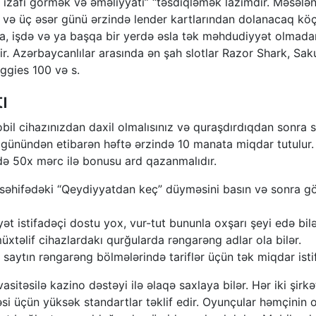
 izafi görmək və əməliyyatı” “təsdiqləmək lazımdır. Məsələn
 və üç əsər günü ərzində lender kartlarından dolanacaq köçü
da, işdə və ya başqa bir yerdə əsla tək məhdudiyyət olmadan
. Azərbaycanlılar arasında ən şah slotlar Razor Shark, Saku
ggies 100 və s.
ı
l cihazınızdan daxil olmalısınız və quraşdırdıqdan sonra 
günündən etibarən həftə ərzində 10 manata miqdar tutulur.
də 50x mərc ilə bonusu ard qazanmalıdır.
əhifədəki “Qeydiyyatdan keç” düyməsini basın və sonra g
ət istifadəçi dostu yox, vur-tut bununla oxşarı şeyi edə bilə
üxtəlif cihazlardakı qurğularda rəngarəng adlar ola bilər.
 saytın rəngarəng bölmələrində tariflər üçün tək miqdar isti
sitəsilə kazino dəstəyi ilə əlaqə saxlaya bilər. Hər iki şirkə
əsi üçün yüksək standartlar təklif edir. Oyunçular həmçinin 