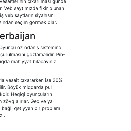
vəsaitlərinin çıxarılması gündə
r. Veb saytımızda fikir olunan
 veb saytların siyahısını
asından seçim görmək olar.
erbaijan
. Oyunçu öz ödəniş sisteminə
ürülməsini gözləməlidir. Pin-
biqdə mahiyyət biləcəyiniz
rla vəsait çıxararkən isə 20%
ilir. Böyük miqdarda pul
dir. Həqiqi oyunçuların
n zövq alırlar. Gec və ya
 bağlı qətiyyən bir problem
z .