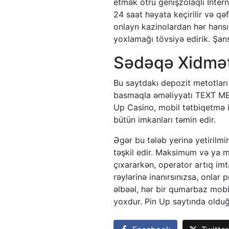
etmək ötrü genişzolaqlı İntern
24 saat həyata keçirilir və qə
onlayn kazinolardan hər hansı
yoxlamağı tövsiyə edirik. Şan
Sədəqə Xidməti
Bu saytdakı depozit metotları
basmaqla əməliyyatı TEXT MESS
Up Casino, mobil tətbiqetmə is
bütün imkanları təmin edir.
Əgər bu tələb yerinə yetirilm
təşkil edir. Maksimum və ya m
çıxararkən, operator artıq i
rəylərinə inanırsınızsa, onlar
əlbəəl, hər bir qumarbaz mobi
yoxdur. Pin Up saytında olduğu