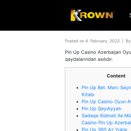
Posted on
4. February, 2023
B
Pin Up Casino Azerbaijan Oy
qaydalarından asılıdır.
Content
Pin Up Bet: Mərc Seçim
Kitabı
Pin Up Casino Oyun A
Pin Up Qeydiyyatı
Sədəqə Xidməti Ilə Mü
Casino Pin Up Azerbai
Pin Up 360 Az Yukle