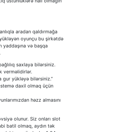
ıq üstünlüklərə nail olmağın
sanlıqla aradan qaldırmağa
p yükləyən oyunçu bu şirkətdə
un yaddaşına və başqa
.
ğlılıq saxlaya bilərsiniz.
 verməlidirlər.
gur yükləyə bilərsiniz.”
sistemə daxil olmaq üçün
yunlarımızdan həzz almasını
iyə olunur. Siz onları slot
abi batil olmaq, aydın tək