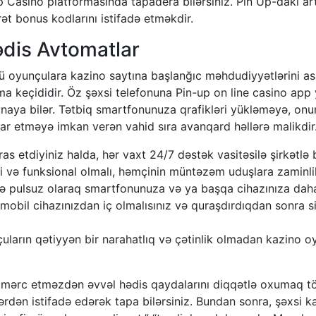
p Casino platformasında tapadera bilərsiniz. Pin Up-dakı art
rət bonus kodlarını istifadə etməkdir.
ədis Avtomatlar
ü oyunçulara kazino saytına başlanğıc məhdudiyyətlərini a
ma keçididir. Öz şəxsi telefonuna Pin-up on line casino ap
naya bilər. Tətbiq smartfonunuza qrafikləri yükləməyə, on
r etməyə imkan verən vahid sıra avanqard həllərə malikdir
s etdiyiniz halda, hər vaxt 24/7 dəstək vasitəsilə şirkətlə ba
li və funksional olmalı, həmçinin müntəzəm uduşlara zaminlik
yə pulsuz olaraq smartfonunuza və ya başqa cihazınıza daha 
obil cihazınızdan iç olmalısınız və quraşdırdıqdan sonra 
ların qətiyyən bir narahatlıq və çətinlik olmadan kazino o
ərc etməzdən əvvəl hədis qaydalarını diqqətlə oxumaq tövs
lərdən istifadə edərək tapa bilərsiniz. Bundan sonra, şəxsi k