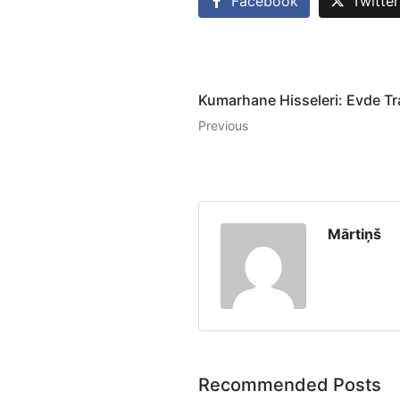
Facebook
Twitter
Kumarhane Hisseleri: Evde Tr
Previous
Mārtiņš
Recommended Posts