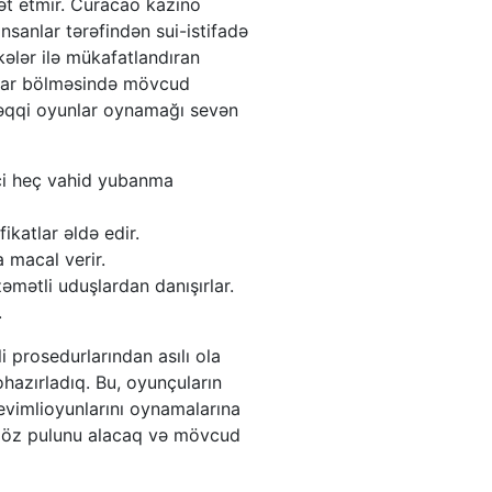
ət etmir. Curacao kazino
sanlar tərəfindən sui-istifadə
kələr ilə mükafatlandıran
nlar bölməsində mövcud
ərəqqi oyunlar oynamağı sevən
əçi heç vahid yubanma
ikatlar əldə edir.
 macal verir.
əmətli uduşlardan danışırlar.
.
 prosedurlarından asılı ola
hazırladıq. Bu, oyunçuların
evimlioyunlarını oynamalarına
i öz pulunu alacaq və mövcud