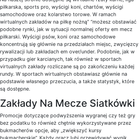
piłkarska, sports pro, wyścigi koni, chartów, wyścigi
samochodowe oraz kolarstwo torowe. W ramach
wirtualnych zakładów na piłkę nożną” “możesz obstawiać
podobne rynki, jak w sytuacji normalnej oferty em mecz
piłkarski. Wyścigi psów, koni oraz samochodowe
koncentrują się głównie na przedziałach miejsc, zwycięzcy
rywalizacji lub zakładach em over/under. Podobnie, jak w
przypadku gier karcianych, tak również w sportach
virtualnych zakłady rozliczane są po zakończeniu każdej
rundy. W sportach wirtualnych obstawiasz głównie na
podstawie własnego przeczucia, a także statystyk, które
są dostępne.
Zakłady Na Mecze Siatkówki
Promocje dotyczące podwyższenia wygranej czy też gry
bez podatku to również chętnie wykorzystywane przez
bukmacherów opcje, aby „zwiększyć kursy
bukmacherskie”. Każdy gracz lubi przewidywać wynik