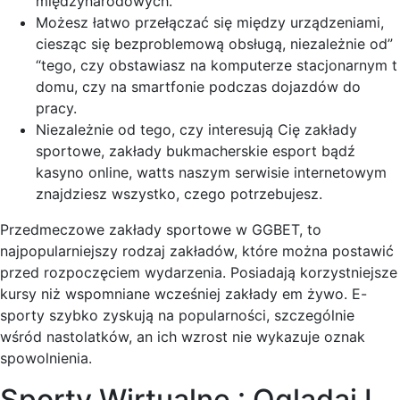
międzynarodowych.
Możesz łatwo przełączać się między urządzeniami,
ciesząc się bezproblemową obsługą, niezależnie od”
“tego, czy obstawiasz na komputerze stacjonarnym t
domu, czy na smartfonie podczas dojazdów do
pracy.
Niezależnie od tego, czy interesują Cię zakłady
sportowe, zakłady bukmacherskie esport bądź
kasyno online, watts naszym serwisie internetowym
znajdziesz wszystko, czego potrzebujesz.
Przedmeczowe zakłady sportowe w GGBET, to
najpopularniejszy rodzaj zakładów, które można postawić
przed rozpoczęciem wydarzenia. Posiadają korzystniejsze
kursy niż wspomniane wcześniej zakłady em żywo. E-
sporty szybko zyskują na popularności, szczególnie
wśród nastolatków, an ich wzrost nie wykazuje oznak
spowolnienia.
Sporty Wirtualne : Oglądaj I