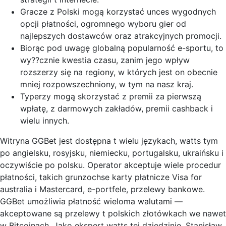
Gracze z Polski mogą korzystać unces wygodnych
opcji płatności, ogromnego wyboru gier od
najlepszych dostawców oraz atrakcyjnych promocji.
Biorąc pod uwagę globalną popularność e-sportu, to
wy??cznie kwestia czasu, zanim jego wpływ
rozszerzy się na regiony, w których jest on obecnie
mniej rozpowszechniony, w tym na nasz kraj.
Typerzy mogą skorzystać z premii za pierwszą
wpłatę, z darmowych zakładów, premii cashback i
wielu innych.
Witryna GGBet jest dostępna t wielu językach, watts tym
po angielsku, rosyjsku, niemiecku, portugalsku, ukraińsku i
oczywiście po polsku. Operator akceptuje wiele procedur
płatności, takich grunzochse karty płatnicze Visa for
australia i Mastercard, e-portfele, przelewy bankowe.
GGBet umożliwia płatność wieloma walutami —
akceptowane są przelewy t polskich złotówkach we nawet
w Bitcoinach. Jako ekspert watts tej dziedzinie, Stanisław