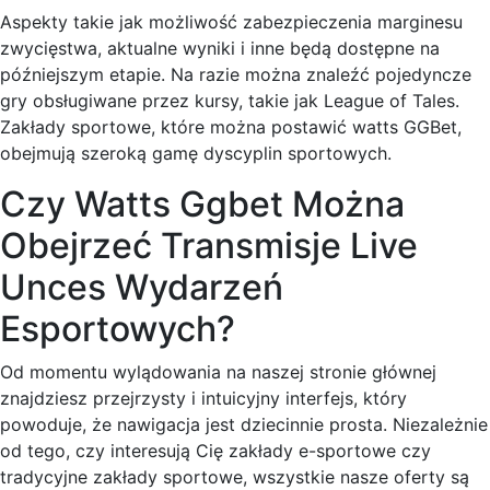
Aspekty takie jak możliwość zabezpieczenia marginesu
zwycięstwa, aktualne wyniki i inne będą dostępne na
późniejszym etapie. Na razie można znaleźć pojedyncze
gry obsługiwane przez kursy, takie jak League of Tales.
Zakłady sportowe, które można postawić watts GGBet,
obejmują szeroką gamę dyscyplin sportowych.
Czy Watts Ggbet Można
Obejrzeć Transmisje Live
Unces Wydarzeń
Esportowych?
Od momentu wylądowania na naszej stronie głównej
znajdziesz przejrzysty i intuicyjny interfejs, który
powoduje, że nawigacja jest dziecinnie prosta. Niezależnie
od tego, czy interesują Cię zakłady e-sportowe czy
tradycyjne zakłady sportowe, wszystkie nasze oferty są