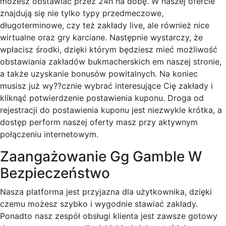
możesz obstawiać przez 24h na dobę. W naszej ofercie
znajdują się nie tylko typy przedmeczowe,
długoterminowe, czy też zakłady live, ale również nice
wirtualne oraz gry karciane. Następnie wystarczy, że
wpłacisz środki, dzięki którym będziesz mieć możliwość
obstawiania zakładów bukmacherskich em naszej stronie,
a także uzyskanie bonusów powitalnych. Na koniec
musisz już wy??cznie wybrać interesujące Cię zakłady i
kliknąć potwierdzenie postawienia kuponu. Droga od
rejestracji do postawienia kuponu jest niezwykle krótka, a
dostęp perform naszej oferty masz przy aktywnym
połączeniu internetowym.
Zaangażowanie Gg Gamble W
Bezpieczeństwo
Nasza platforma jest przyjazna dla użytkownika, dzięki
czemu możesz szybko i wygodnie stawiać zakłady.
Ponadto nasz zespół obsługi klienta jest zawsze gotowy