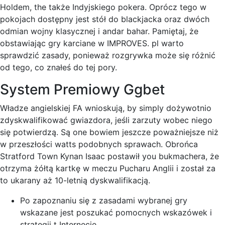
Holdem, the także Indyjskiego pokera. Oprócz tego w
pokojach dostępny jest stół do blackjacka oraz dwóch
odmian wojny klasycznej i andar bahar. Pamiętaj, że
obstawiając gry karciane w IMPROVES. pl warto
sprawdzić zasady, ponieważ rozgrywka może się różnić
od tego, co znałeś do tej pory.
System Premiowy Ggbet
Władze angielskiej FA wnioskują, by simply dożywotnio
zdyskwalifikować gwiazdora, jeśli zarzuty wobec niego
się potwierdzą. Są one bowiem jeszcze poważniejsze niż
w przeszłości watts podobnych sprawach. Obrońca
Stratford Town Kynan Isaac postawił you bukmachera, że
otrzyma żółtą kartkę w meczu Pucharu Anglii i został za
to ukarany aż 10-letnią dyskwalifikacją.
Po zapoznaniu się z zasadami wybranej gry
wskazane jest poszukać pomocnych wskazówek i
strategii t Internecie.