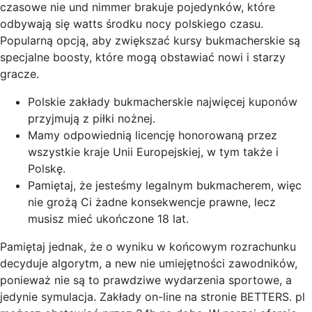
czasowe nie und nimmer brakuje pojedynków, które
odbywają się watts środku nocy polskiego czasu.
Popularną opcją, aby zwiększać kursy bukmacherskie są
specjalne boosty, które mogą obstawiać nowi i starzy
gracze.
Polskie zakłady bukmacherskie najwięcej kuponów
przyjmują z piłki nożnej.
Mamy odpowiednią licencję honorowaną przez
wszystkie kraje Unii Europejskiej, w tym także i
Polskę.
Pamiętaj, że jesteśmy legalnym bukmacherem, więc
nie grożą Ci żadne konsekwencje prawne, lecz
musisz mieć ukończone 18 lat.
Pamiętaj jednak, że o wyniku w końcowym rozrachunku
decyduje algorytm, a new nie umiejętności zawodników,
ponieważ nie są to prawdziwe wydarzenia sportowe, a
jedynie symulacja. Zakłady on-line na stronie BETTERS. pl