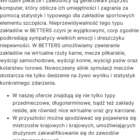
Wirtualni piłkarze i zawodnicy są generowani poprzez
komputer, który oblicza ich umiejętności i zagrania za
pomocą statystyk i typowego dla zakładów sportowych
elementu szczęścia. Nieprzewidywalność tego typu
zakładów w BETTERS czyni je wyjątkowymi, corp zgodnie
podkreślają sympatycy wielkich emocji i dreszczyku
niepewności. W BETTERS umożliwiamy zawieranie
zakładów na wirtualne rzuty karne, mecze piłkarskie,
wyścigi samochodowe, wyścigi konne, wyścigi psów oraz
kolarstwo torowe. Nowoczesny silnik symulacji meczów
dostarcza nie tylko śledzenie na żywo wyniku i statystyk
konkretnego zdarzenia.
W naszej ofercie znajdują się nie tylko typy
przedmeczowe, długoterminowe, bądź też zakłady
reside, ale również nice wirtualne oraz gry karciane.
W przyszłości można spodziewać się pojawienia się
mistrzostw krajowych i krajowych, umożliwiających
drużynom zakwalifikowanie się do zawodów