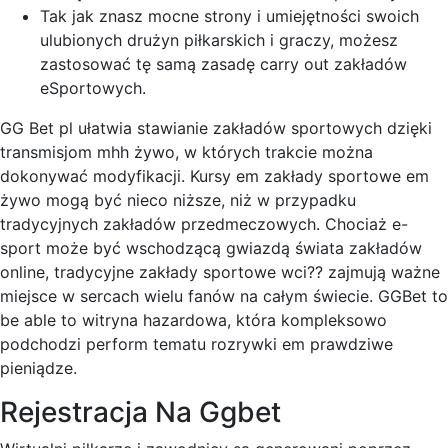
Tak jak znasz mocne strony i umiejętności swoich
ulubionych drużyn piłkarskich i graczy, możesz
zastosować tę samą zasadę carry out zakładów
eSportowych.
GG Bet pl ułatwia stawianie zakładów sportowych dzięki
transmisjom mhh żywo, w których trakcie można
dokonywać modyfikacji. Kursy em zakłady sportowe em
żywo mogą być nieco niższe, niż w przypadku
tradycyjnych zakładów przedmeczowych. Chociaż e-
sport może być wschodzącą gwiazdą świata zakładów
online, tradycyjne zakłady sportowe wci?? zajmują ważne
miejsce w sercach wielu fanów na całym świecie. GGBet to
be able to witryna hazardowa, która kompleksowo
podchodzi perform tematu rozrywki em prawdziwe
pieniądze.
Rejestracja Na Ggbet