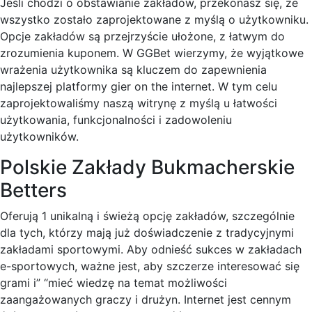
Jeśli chodzi o obstawianie zakładów, przekonasz się, że
wszystko zostało zaprojektowane z myślą o użytkowniku.
Opcje zakładów są przejrzyście ułożone, z łatwym do
zrozumienia kuponem. W GGBet wierzymy, że wyjątkowe
wrażenia użytkownika są kluczem do zapewnienia
najlepszej platformy gier on the internet. W tym celu
zaprojektowaliśmy naszą witrynę z myślą u łatwości
użytkowania, funkcjonalności i zadowoleniu
użytkowników.
Polskie Zakłady Bukmacherskie
Betters
Oferują 1 unikalną i świeżą opcję zakładów, szczególnie
dla tych, którzy mają już doświadczenie z tradycyjnymi
zakładami sportowymi. Aby odnieść sukces w zakładach
e-sportowych, ważne jest, aby szczerze interesować się
grami i” “mieć wiedzę na temat możliwości
zaangażowanych graczy i drużyn. Internet jest cennym