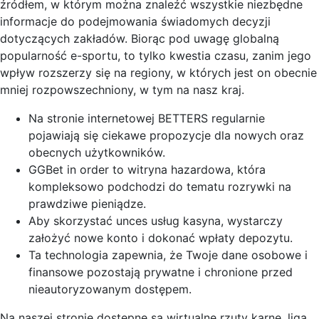
źródłem, w którym można znaleźć wszystkie niezbędne
informacje do podejmowania świadomych decyzji
dotyczących zakładów. Biorąc pod uwagę globalną
popularność e-sportu, to tylko kwestia czasu, zanim jego
wpływ rozszerzy się na regiony, w których jest on obecnie
mniej rozpowszechniony, w tym na nasz kraj.
Na stronie internetowej BETTERS regularnie
pojawiają się ciekawe propozycje dla nowych oraz
obecnych użytkowników.
GGBet in order to witryna hazardowa, która
kompleksowo podchodzi do tematu rozrywki na
prawdziwe pieniądze.
Aby skorzystać unces usług kasyna, wystarczy
założyć nowe konto i dokonać wpłaty depozytu.
Ta technologia zapewnia, że Twoje dane osobowe i
finansowe pozostają prywatne i chronione przed
nieautoryzowanym dostępem.
Na naszej stronie dostępne są wirtualne rzuty karne, liga