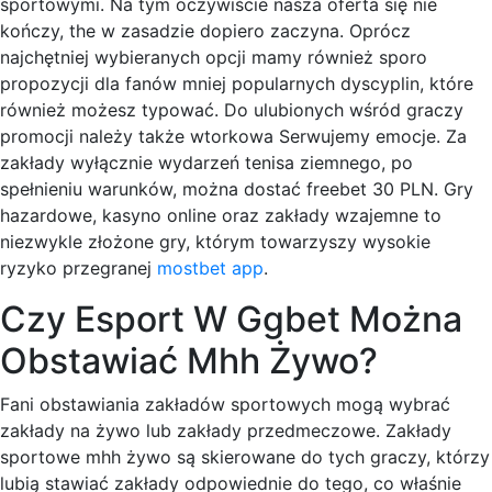
sportowymi. Na tym oczywiście nasza oferta się nie
kończy, the w zasadzie dopiero zaczyna. Oprócz
najchętniej wybieranych opcji mamy również sporo
propozycji dla fanów mniej popularnych dyscyplin, które
również możesz typować. Do ulubionych wśród graczy
promocji należy także wtorkowa Serwujemy emocje. Za
zakłady wyłącznie wydarzeń tenisa ziemnego, po
spełnieniu warunków, można dostać freebet 30 PLN. Gry
hazardowe, kasyno online oraz zakłady wzajemne to
niezwykle złożone gry, którym towarzyszy wysokie
ryzyko przegranej
mostbet app
.
Czy Esport W Ggbet Można
Obstawiać Mhh Żywo?
Fani obstawiania zakładów sportowych mogą wybrać
zakłady na żywo lub zakłady przedmeczowe. Zakłady
sportowe mhh żywo są skierowane do tych graczy, którzy
lubią stawiać zakłady odpowiednie do tego, co właśnie