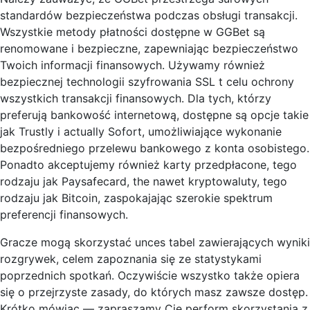
standardów bezpieczeństwa podczas obsługi transakcji.
Wszystkie metody płatności dostępne w GGBet są
renomowane i bezpieczne, zapewniając bezpieczeństwo
Twoich informacji finansowych. Używamy również
bezpiecznej technologii szyfrowania SSL t celu ochrony
wszystkich transakcji finansowych. Dla tych, którzy
preferują bankowość internetową, dostępne są opcje takie
jak Trustly i actually Sofort, umożliwiające wykonanie
bezpośredniego przelewu bankowego z konta osobistego.
Ponadto akceptujemy również karty przedpłacone, tego
rodzaju jak Paysafecard, the nawet kryptowaluty, tego
rodzaju jak Bitcoin, zaspokajając szerokie spektrum
preferencji finansowych.
Gracze mogą skorzystać unces tabel zawierających wyniki
rozgrywek, celem zapoznania się ze statystykami
poprzednich spotkań. Oczywiście wszystko także opiera
się o przejrzyste zasady, do których masz zawsze dostęp.
Krótko mówiąc — zapraszamy Cię perform skorzystania z