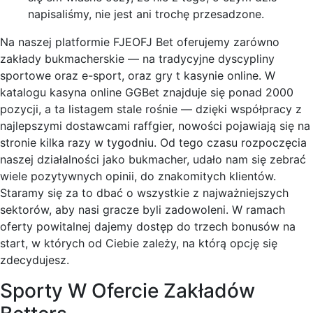
napisaliśmy, nie jest ani trochę przesadzone.
Na naszej platformie FJEOFJ Bet oferujemy zarówno
zakłady bukmacherskie — na tradycyjne dyscypliny
sportowe oraz e-sport, oraz gry t kasynie online. W
katalogu kasyna online GGBet znajduje się ponad 2000
pozycji, a ta listagem stale rośnie — dzięki współpracy z
najlepszymi dostawcami raffgier, nowości pojawiają się na
stronie kilka razy w tygodniu. Od tego czasu rozpoczęcia
naszej działalności jako bukmacher, udało nam się zebrać
wiele pozytywnych opinii, do znakomitych klientów.
Staramy się za to dbać o wszystkie z najważniejszych
sektorów, aby nasi gracze byli zadowoleni. W ramach
oferty powitalnej dajemy dostęp do trzech bonusów na
start, w których od Ciebie zależy, na którą opcję się
zdecydujesz.
Sporty W Ofercie Zakładów