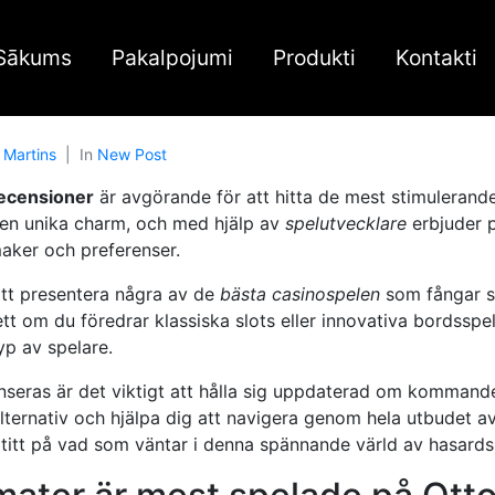
Sākums
Pakalpojumi
Produkti
Kontakti
y
Martins
In
New Post
ecensioner
är avgörande för att hitta de mest stimulerande
egen unika charm, och med hjälp av
spelutvecklare
erbjuder 
smaker och preferenser.
tt presentera några av de
bästa casinospelen
som fångar sp
 om du föredrar klassiska slots eller innovativa bordsspel, 
yp av spelare.
seras är det viktigt att hålla sig uppdaterad om kommande
alternativ och hjälpa dig att navigera genom hela utbudet 
 titt på vad som väntar i denna spännande värld av hasards