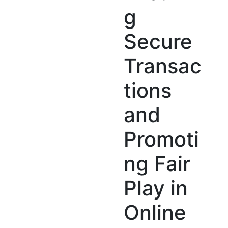
g
Secure
Transac
tions
and
Promoti
ng Fair
Play in
Online