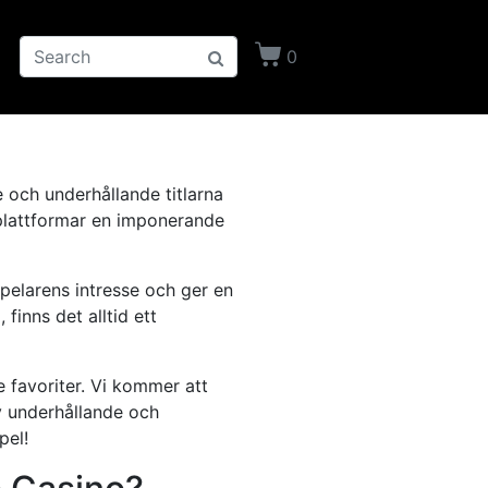
0
 och underhållande titlarna
plattformar en imponerande
elarens intresse och ger en
finns det alltid ett
 favoriter. Vi kommer att
av underhållande och
pel!