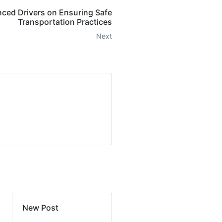
nced Drivers on Ensuring Safe
Transportation Practices
Next
New Post