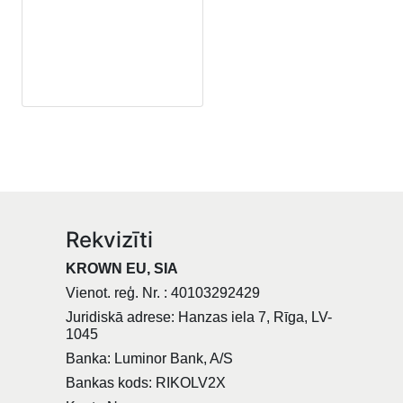
Rekvizīti
KROWN EU, SIA
Vienot. reģ. Nr. : 40103292429
Juridiskā adrese: Hanzas iela 7, Rīga, LV-
1045
Banka: Luminor Bank, A/S
Bankas kods: RIKOLV2X