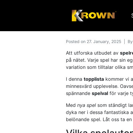
Posted on
27. January, 2025
B
Att utforska utbudet av
spelr
på nätet. Varje spel har sin 
variation som tilltalar olika 
I denna
topplista
kommer vi a
minnesvärd upplevelse. Oavsett
spännande
spelval
för varje t
Med
nya spel
som ständigt lan
dyka ner i dessa fantastiska 
belönande spel. Låt oss ta en