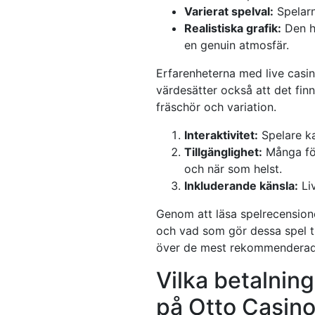
Varierat spelval:
Spelarn
Realistiska grafik:
Den hö
en genuin atmosfär.
Erfarenheterna med live casino
värdesätter också att det finn
fräschör och variation.
Interaktivitet:
Spelare k
Tillgänglighet:
Många för
och när som helst.
Inkluderande känsla:
Liv
Genom att läsa spelrecensione
och vad som gör dessa spel til
över de mest rekommenderade
Vilka betalnin
på Otto Casin