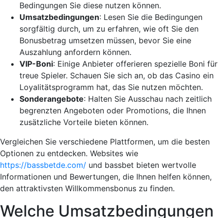
Bedingungen Sie diese nutzen können.
Umsatzbedingungen
: Lesen Sie die Bedingungen
sorgfältig durch, um zu erfahren, wie oft Sie den
Bonusbetrag umsetzen müssen, bevor Sie eine
Auszahlung anfordern können.
VIP-Boni
: Einige Anbieter offerieren spezielle Boni für
treue Spieler. Schauen Sie sich an, ob das Casino ein
Loyalitätsprogramm hat, das Sie nutzen möchten.
Sonderangebote
: Halten Sie Ausschau nach zeitlich
begrenzten Angeboten oder Promotions, die Ihnen
zusätzliche Vorteile bieten können.
Vergleichen Sie verschiedene Plattformen, um die besten
Optionen zu entdecken. Websites wie
https://bassbetde.com/
und bassbet bieten wertvolle
Informationen und Bewertungen, die Ihnen helfen können,
den attraktivsten Willkommensbonus zu finden.
Welche Umsatzbedingungen