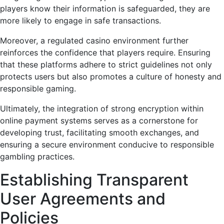
players know their information is safeguarded, they are
more likely to engage in safe transactions.
Moreover, a regulated casino environment further
reinforces the confidence that players require. Ensuring
that these platforms adhere to strict guidelines not only
protects users but also promotes a culture of honesty and
responsible gaming.
Ultimately, the integration of strong encryption within
online payment systems serves as a cornerstone for
developing trust, facilitating smooth exchanges, and
ensuring a secure environment conducive to responsible
gambling practices.
Establishing Transparent
User Agreements and
Policies