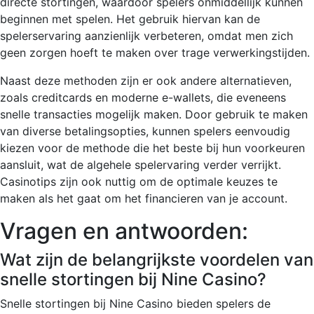
directe stortingen, waardoor spelers onmiddellijk kunnen
beginnen met spelen. Het gebruik hiervan kan de
spelerservaring aanzienlijk verbeteren, omdat men zich
geen zorgen hoeft te maken over trage verwerkingstijden.
Naast deze methoden zijn er ook andere alternatieven,
zoals creditcards en moderne e-wallets, die eveneens
snelle transacties mogelijk maken. Door gebruik te maken
van diverse betalingsopties, kunnen spelers eenvoudig
kiezen voor de methode die het beste bij hun voorkeuren
aansluit, wat de algehele spelervaring verder verrijkt.
Casinotips zijn ook nuttig om de optimale keuzes te
maken als het gaat om het financieren van je account.
Vragen en antwoorden:
Wat zijn de belangrijkste voordelen van
snelle stortingen bij Nine Casino?
Snelle stortingen bij Nine Casino bieden spelers de