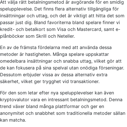
Att välja rätt betalningsmetod är avgörande för en smidig
spelupplevelse. Det finns flera alternativ tillgängliga för
insättningar och uttag, och det är viktigt att hitta det som
passar just dig. Bland favoriterna bland spelare finner vi
kredit- och betalkort som Visa och Mastercard, samt e-
plånböcker som Skrill och Neteller.
En av de främsta fördelarna med att använda dessa
metoder är hastigheten. Många spelare uppskattar
omedelbara insättningar och snabba uttag, vilket gör att
de kan fokusera på sina spelval utan onödiga förseningar.
Dessutom erbjuder vissa av dessa alternativ extra
säkerhet, vilket ger trygghet vid transaktioner.
För den som letar efter nya spelupplevelser kan även
kryptovalutor vara en intressant betalningsmetod. Denna
trend växer bland många plattformar och ger en
anonymitet och snabbhet som traditionella metoder sällan
kan matcha.