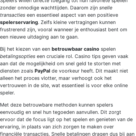
Spelers willen directe toegang tot hun favoriete spellen
zonder onnodige wachttijden. Daarom zijn
snelle
transacties
een essentieel aspect van een positieve
spelerservaring
. Zelfs kleine vertragingen kunnen
frustrerend zijn, vooral wanneer je enthousiast bent om
een nieuwe uitdaging aan te gaan.
Bij het kiezen van een
betrouwbaar casino
spelen
betalingsopties
een cruciale rol. Casino tips geven vaak
aan dat de mogelijkheid om snel geld te storten met
diensten zoals
PayPal
de voorkeur heeft. Dit maakt niet
alleen het proces vlotter, maar verhoogt ook het
vertrouwen in de site, wat essentieel is voor elke online
speler.
Met deze betrouwbare methoden kunnen spelers
eenvoudig en snel hun tegoeden aanvullen. Dit zorgt
ervoor dat de focus ligt op het spelen en genieten van de
ervaring, in plaats van zich zorgen te maken over
financiële transacties. Snelle betalingen dragen dus bij aan