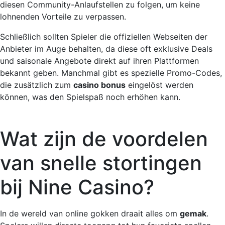
diesen Community-Anlaufstellen zu folgen, um keine
lohnenden Vorteile zu verpassen.
Schließlich sollten Spieler die offiziellen Webseiten der
Anbieter im Auge behalten, da diese oft exklusive Deals
und saisonale Angebote direkt auf ihren Plattformen
bekannt geben. Manchmal gibt es spezielle Promo-Codes,
die zusätzlich zum
casino bonus
eingelöst werden
können, was den Spielspaß noch erhöhen kann.
Wat zijn de voordelen
van snelle stortingen
bij Nine Casino?
In de wereld van online gokken draait alles om
gemak
.