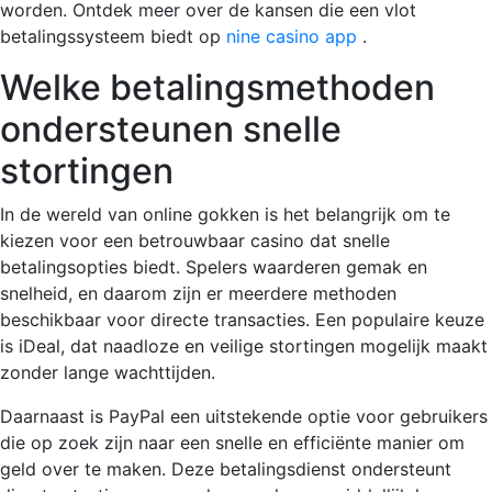
worden. Ontdek meer over de kansen die een vlot
betalingssysteem biedt op
nine casino app
.
Welke betalingsmethoden
ondersteunen snelle
stortingen
In de wereld van online gokken is het belangrijk om te
kiezen voor een betrouwbaar casino dat snelle
betalingsopties biedt. Spelers waarderen gemak en
snelheid, en daarom zijn er meerdere methoden
beschikbaar voor directe transacties. Een populaire keuze
is iDeal, dat naadloze en veilige stortingen mogelijk maakt
zonder lange wachttijden.
Daarnaast is PayPal een uitstekende optie voor gebruikers
die op zoek zijn naar een snelle en efficiënte manier om
geld over te maken. Deze betalingsdienst ondersteunt