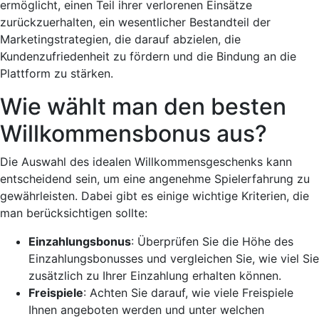
ermöglicht, einen Teil ihrer verlorenen Einsätze
zurückzuerhalten, ein wesentlicher Bestandteil der
Marketingstrategien, die darauf abzielen, die
Kundenzufriedenheit zu fördern und die Bindung an die
Plattform zu stärken.
Wie wählt man den besten
Willkommensbonus aus?
Die Auswahl des idealen Willkommensgeschenks kann
entscheidend sein, um eine angenehme Spielerfahrung zu
gewährleisten. Dabei gibt es einige wichtige Kriterien, die
man berücksichtigen sollte:
Einzahlungsbonus
: Überprüfen Sie die Höhe des
Einzahlungsbonusses und vergleichen Sie, wie viel Sie
zusätzlich zu Ihrer Einzahlung erhalten können.
Freispiele
: Achten Sie darauf, wie viele Freispiele
Ihnen angeboten werden und unter welchen