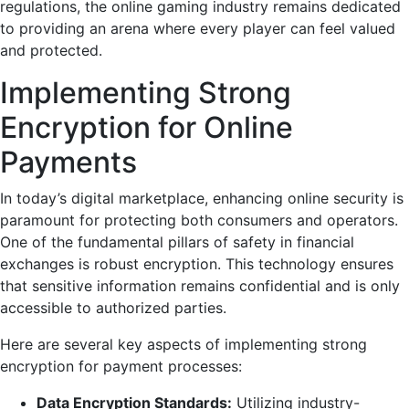
regulations, the online gaming industry remains dedicated
to providing an arena where every player can feel valued
and protected.
Implementing Strong
Encryption for Online
Payments
In today’s digital marketplace, enhancing online security is
paramount for protecting both consumers and operators.
One of the fundamental pillars of safety in financial
exchanges is robust encryption. This technology ensures
that sensitive information remains confidential and is only
accessible to authorized parties.
Here are several key aspects of implementing strong
encryption for payment processes:
Data Encryption Standards:
Utilizing industry-