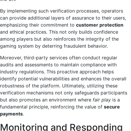
By implementing such verification processes, operators
can provide additional layers of assurance to their users,
emphasizing their commitment to
customer protection
and ethical practices. This not only builds confidence
among players but also reinforces the integrity of the
gaming system by deterring fraudulent behavior.
Moreover, third-party services often conduct regular
audits and assessments to maintain compliance with
industry regulations. This proactive approach helps
identify potential vulnerabilities and enhances the overall
robustness of the platform. Ultimately, utilizing these
verification mechanisms not only safeguards participants
but also promotes an environment where
fair play
is a
fundamental principle, reinforcing the value of
secure
payments
.
Monitoring and Responding