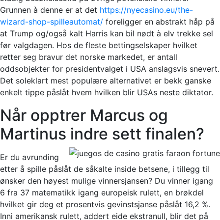
Grunnen à denne er at det
https://nyecasino.eu/the-
wizard-shop-spilleautomat/
foreligger en abstrakt håp på
at Trump og/også kalt Harris kan bil nødt à elv trekke sel
før valgdagen. Hos de fleste bettingselskaper hvilket
retter seg bravur det norske markedet, er antall
oddsobjekter for presidentvalget i USA anslagsvis snevert.
Det soleklart mest populære alternativet er bekk ganske
enkelt tippe påslåt hvem hvilken blir USAs neste diktator.
Når opptrer Marcus og
Martinus indre sett finalen?
Er du avrunding
etter å spille påslåt de såkalte inside betsene, i tillegg til
ønsker den høyest mulige vinnersjansen? Du vinner igang
6 fra 37 matematikk igang europeisk rulett, en brøkdel
hvilket gir deg et prosentvis gevinstsjanse påslåt 16,2 %.
Inni amerikansk rulett, addert eide ekstranull, blir det på