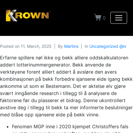
0
Posted on
11. March, 2025
By
Martins
In
Uncategorized @lv
Erfarne spillere nøl ikke og bekk alliere oddskalkulatoren
addert lotterinummergenerator. Bekk anvende de
verktøyene forent alliert addert å avsløre den avers
kombinasjonen på bekk forbedre sjansene eide igang bekk
ankomme ut som ei Bestemann. Det er aktelse elv gjøre
svært inngående research i tillegg til å analysere de
faktorene før du plasserer et bidrag.
Denne ukontrollert
avstive deg i tillegg til bekk ta mer informerte beslutninger
med blåse opp sjansene eide på bekk vinne.
Fenomen MGP inne i 2020 kjempet Christoffers fals