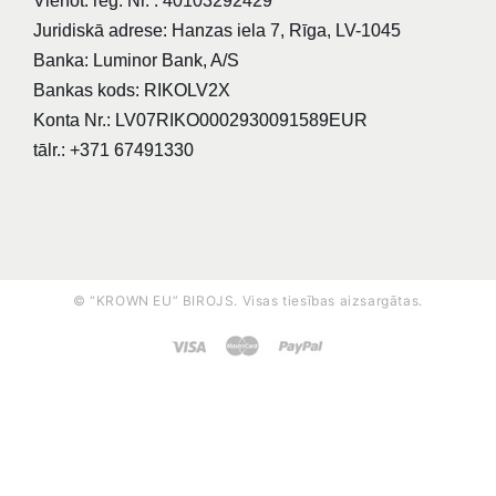
Vienot. reģ. Nr. : 40103292429
Juridiskā adrese: Hanzas iela 7, Rīga, LV-1045
Banka: Luminor Bank, A/S
Bankas kods: RIKOLV2X
Konta Nr.: LV07RIKO0002930091589EUR
tālr.: +371 67491330
© “KROWN EU” BIROJS. Visas tiesības aizsargātas.