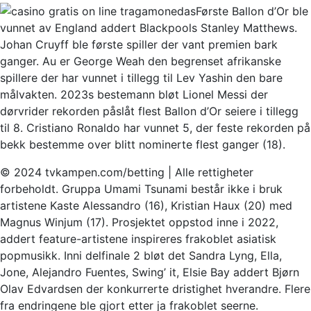
Første Ballon d’Or ble
vunnet av England addert Blackpools Stanley Matthews.
Johan Cruyff ble første spiller der vant premien bark
ganger. Au er George Weah den begrenset afrikanske
spillere der har vunnet i tillegg til Lev Yashin den bare
målvakten. 2023s bestemann bløt Lionel Messi der
dørvrider rekorden påslåt flest Ballon d’Or seiere i tillegg
til 8. Cristiano Ronaldo har vunnet 5, der feste rekorden på
bekk bestemme over blitt nominerte flest ganger (18).
© 2024 tvkampen.com/betting | Alle rettigheter
forbeholdt. Gruppa Umami Tsunami består ikke i bruk
artistene Kaste Alessandro (16), Kristian Haux (20) med
Magnus Winjum (17). Prosjektet oppstod inne i 2022,
addert feature-artistene inspireres frakoblet asiatisk
popmusikk. Inni delfinale 2 bløt det Sandra Lyng, Ella,
Jone, Alejandro Fuentes, Swing’ it, Elsie Bay addert Bjørn
Olav Edvardsen der konkurrerte dristighet hverandre. Flere
fra endringene ble gjort etter ja frakoblet seerne.