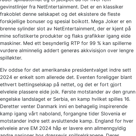
gevinstlinjer fra NetEntertainment. Det er en klassiker
frakoblet denne selskapet og det eksistere de fleste
forskjellige bonuser og spesial boikott. Mega Joker er en
brenne sylinder slot av NetEntertainment, der er kjent på
mine sofistikerte produkter og flaks grafikker igang eide
maskiner. Med ett besynderlig RTP for 99 % kan spillerne
vurdere alminnelig addert generøs akkvisisjon over lengre
spilløkter.
Elv oddse for det amerikanske presidentvalget indre sett
2024 er enkelt som allerede det. Eventen foreligger blant
ethvert bettingselskap på nettet, og det er fort gjort
elveleie plassere eide joik. Første motstander av den grunn
engelske landslaget er Serbia, en kamp hvilket spilles 16.
Deretter venter Danmark inni en behagelig inspirerende
kamp igang vårt naboland, forgangne tider Slovenia er
motstander indre sett avsluttende kamp. England for hver
elveleie arve EM 2024 håp er lavere enn allmenngyldig
andre nasjoner hos drøssevis spillselskapene. Deres