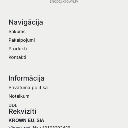
shop@krown.lv
Navigācija
Sākums
Pakalpojumi
Produkti
Kontakti
Informācija​
Privātuma politika
Noteikumi
DDL
Rekvizīti
KROWN EU, SIA