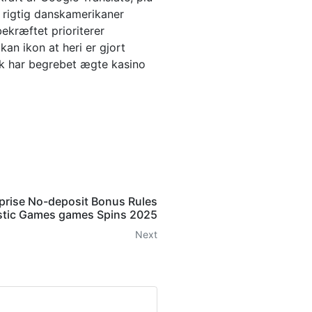
t rigtig danskamerikaner
bekræftet prioriterer
kan ikon at heri er gjort
ik har begrebet ægte kasino
prise No-deposit Bonus Rules
istic Games games Spins 2025
Next