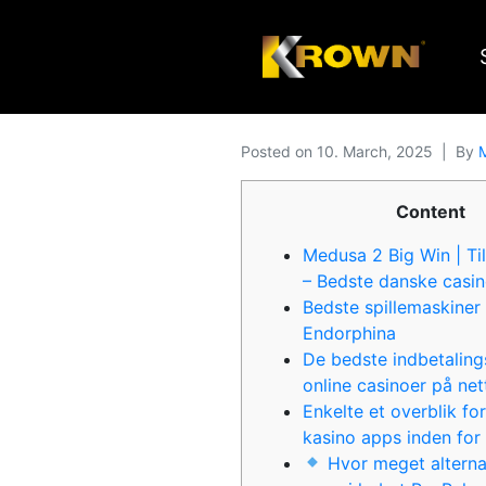
Posted on
10. March, 2025
By
M
Content
Medusa 2 Big Win | Til
– Bedste danske casi
Bedste spillemaskiner t
Endorphina
De bedste indbetalin
online casinoer på net
Enkelte et overblik fo
kasino apps inden for
Hvor meget alternat