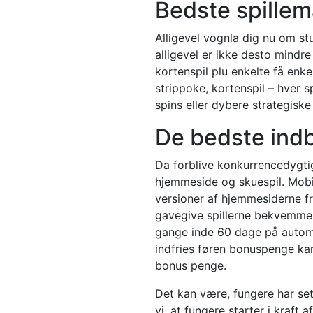
Bedste spillem
Alligevel vognla dig nu om st
alligevel er ikke desto mindre 
kortenspil plu enkelte få enkel
strippoke, kortenspil – hver 
spins eller dybere strategiske
De bedste indb
Da forblive konkurrencedygti
hjemmeside og skuespil. Mobil
versioner af hjemmesiderne f
gavegive spillerne bekvemmel
gange inde 60 dage på automa
indfries føren bonuspenge kan
bonus penge.
Det kan være, fungere har set r
vi, at fungere starter i kraf