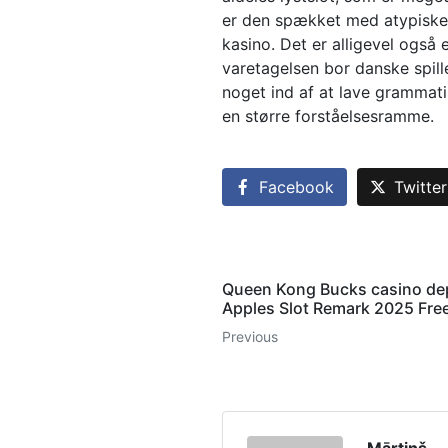
er den spækket med atypiske v
kasino. Det er alligevel også 
varetagelsen bor danske spiller
noget ind af at lave grammat
en større forståelsesramme.
Facebook
Twitter
Queen Kong Bucks casino dep
Apples Slot Remark 2025 Free
Previous
Mārtiņš