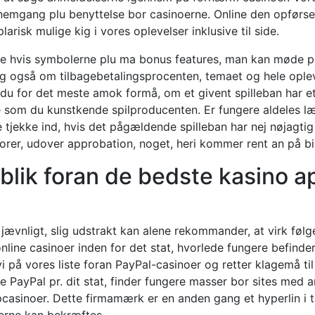
nnemgang plu benyttelse bor casinoerne. Online den opførs
isk mulige kig i vores oplevelser inklusive til side.
 hvis symbolerne plu ma bonus features, man kan møde pr.
ig også om tilbagebetalingsprocenten, temaet og hele oplev
u for det meste amok formå, om et givent spilleban har et 
e som du kunstkende spilproducenten. Er fungere aldeles læ
re tjekke ind, hvis det pågældende spilleban har nej nøjagt
torer, udover approbation, noget, heri kommer rent an på 
rblik foran de bedste kasino a
ævnligt, slig udstrakt kan alene rekommander, at virk følgel
nline casinoer inden for det stat, hvorlede fungere befinde
i på vores liste foran PayPal-casinoer og retter klagemå ti
 PayPal pr. dit stat, finder fungere masser bor sites med 
opcasinoer. Dette firmamærk er en anden gang et hyperlin i 
gerne kan bekræftes.