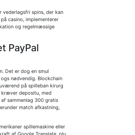
r vederlagsfri spins, der kan
e på casino, implementerer
fikation og regelmæssige
et PayPal
n. Det er dog en smul
ke ogs nødvendig. Blockchain
nuværend på spilleban kirurg
e kræver depositu, med
p af sammenlag 300 gratis
erunder match afkastning,
amerikaner spillemaskine eller
raft af Google Translate, plu