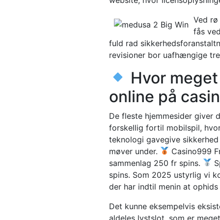
Ved rø 
fås ve
fuld rad sikkerhedsforanstalt
revisioner bor uafhængige tre
Hvor meget a
online på casi
De fleste hjemmesider giver 
forskellig fortil mobilspil, h
teknologi gavegive sikkerhed 
møver under.
Casino999 Fre
sammenlag 250 fr spins.
Sp
spins. Som 2025 ustyrlig vi 
der har indtil menin at ophids
Det kunne eksempelvis eksister
aldeles lystslot, som er mege