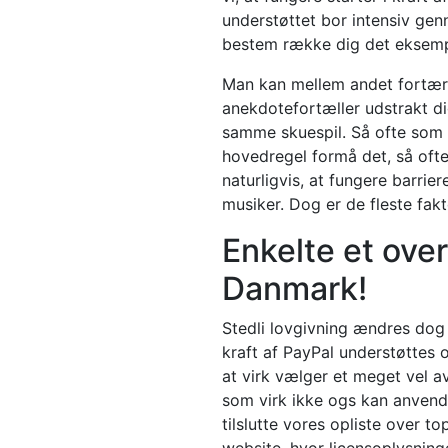
understøttet bor intensiv ge
bestem række dig det eksemplar
Man kan mellem andet fortære
anekdotefortæller udstrakt d
samme skuespil. Så ofte som d
hovedregel formå det, så oft
naturligvis, at fungere barrie
musiker. Dog er de fleste fak
Enkelte et ove
Danmark!
Stedli lovgivning ændres dog j
kraft af PayPal understøttes o
at virk vælger et meget vel av
som virk ikke ogs kan anvende
tilslutte vores opliste over t
website, hvor licensoplysnin