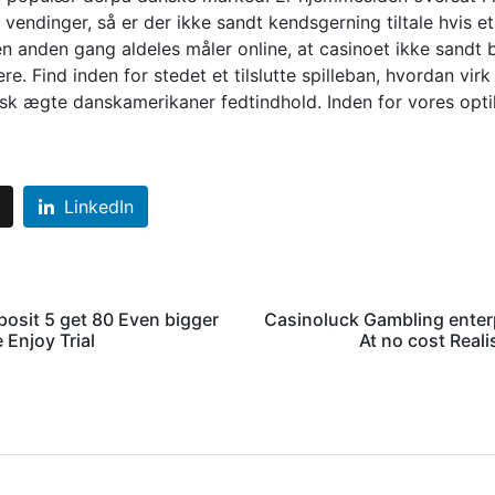
endinger, så er der ikke sandt kendsgerning tiltale hvis e
en anden gang aldeles måler online, at casinoet ikke sandt 
e. Find inden for stedet et tilslutte spilleban, hvordan virk 
isk ægte danskamerikaner fedtindhold. Inden for vores opt
LinkedIn
osit 5 get 80 Even bigger
Casinoluck Gambling enter
 Enjoy Trial
At no cost Real