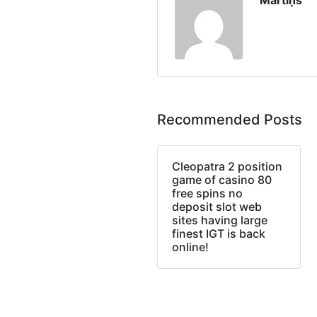
Recommended Posts
Cleopatra 2 position
game of casino 80
free spins no
deposit slot web
sites having large
finest IGT is back
online!