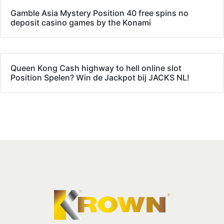
Gamble Asia Mystery Position 40 free spins no
deposit casino games by the Konami
Queen Kong Cash highway to hell online slot
Position Spelen? Win de Jackpot bij JACKS NL!