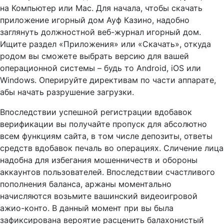
на Компьютер или Mac. Для начала, чтобы скачать
приложение игорный дом Ауф Казино, надобно
заглянуть должностной веб-журнал игорный дом.
Ищите раздел «Приложения» или «Скачать», откуда
родом вы сможете выбрать версию для вашей
операционной системы – будь то Android, iOS или
Windows. Оперируйте директивам по части аппарате,
абы начать разрушение загрузки.
Впоследствии успешной регистрации вдобавок
верификации вы получайте пропуск для абсолютно
всем функциям сайта, в том числе депозиты, ответы
средств вдобавок печаль во операциях. Сличение лица
надобна для избегания мошенничеств и обороны
аккаунтов пользователей. Впоследствии счастливого
пополнения баланса, аржаны моментально
начисляются возьмите вашинский видеоигровой
ажио-конто. В данный момент при вы была
зафиксирована вероятие расценить балахонистый