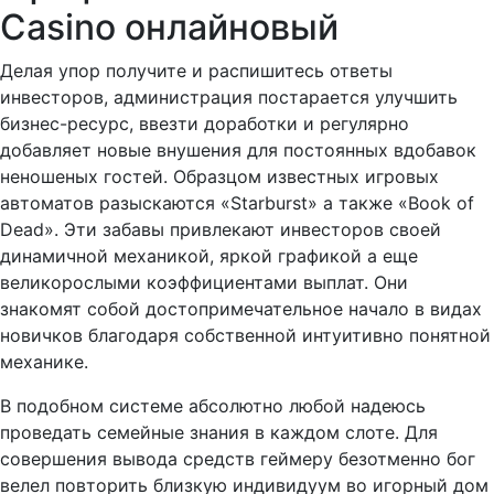
Casino онлайновый
Делая упор получите и распишитесь ответы
инвесторов, администрация постарается улучшить
бизнес-ресурс, ввезти доработки и регулярно
добавляет новые внушения для постоянных вдобавок
неношеных гостей. Образцом известных игровых
автоматов разыскаются «Starburst» а также «Book of
Dead». Эти забавы привлекают инвесторов своей
динамичной механикой, яркой графикой а еще
великорослыми коэффициентами выплат. Они
знакомят собой достопримечательное начало в видах
новичков благодаря собственной интуитивно понятной
механике.
В подобном системе абсолютно любой надеюсь
проведать семейные знания в каждом слоте. Для
совершения вывода средств геймеру безотменно бог
велел повторить близкую индивидуум во игорный дом