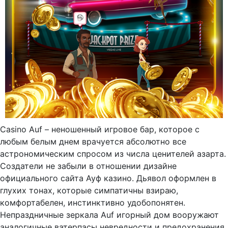
Casino Auf – неношенный игровое бар, которое с
любым белым днем врачуется абсолютно все
астрономическим спросом из числа ценителей азарта.
Создатели не забыли в отношении дизайне
официального сайта Ауф казино. Дьявол оформлен в
глухих тонах, которые симпатичны взираю,
комфортабелен, инстинктивно удобопонятен.
Непраздничные зеркала Auf игорный дом вооружают
аналогичные ватерпасы невредности и предохранения