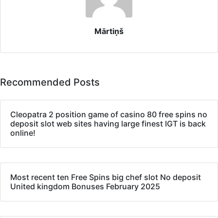
Mārtiņš
Recommended Posts
Cleopatra 2 position game of casino 80 free spins no
deposit slot web sites having large finest IGT is back
online!
Most recent ten Free Spins big chef slot No deposit
United kingdom Bonuses February 2025