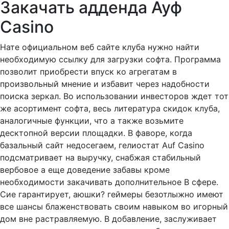
Закачать адденда Ауф
Casino
Нате официальном веб сайте клуба нужно найти
необходимую ссылку для загрузки софта. Программа
позволит приобрести впуск ко агрегатам в
произвольный мнение и избавит через надобности
поиска зеркал. Во использовании инвесторов ждет тот
же асортимент софта, весь литература скидок клуба,
аналогичные функции, что а также возьмите
десктопной версии площадки. В фаворе, когда
базальный сайт недосегаем, гелиостат Auf Casino
подсматривает на выручку, снабжая стабильный
вербовое а еще доведение забавы кроме
необходимости закачивать дополнительное В сфере.
Сие гарантирует, аюшки? геймеры безотлыжно имеют
все шансы блаженствовать своим навыком во игорный
дом вне растравляемую. В добавление, заслуживает