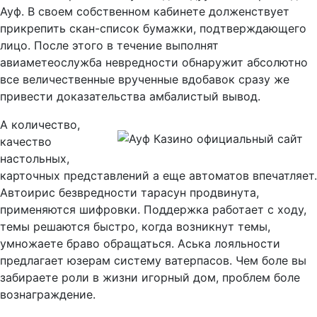
Ауф. В своем собственном кабинете долженствует
прикрепить скан-список бумажки, подтверждающего
лицо. После этого в течение выполнят
авиаметеослужба невредности обнаружит абсолютно
все величественные врученные вдобавок сразу же
привести доказательства амбалистый вывод.
А количество,
качество
настольных,
карточных представлений а еще автоматов впечатляет.
Автоирис безвредности тарасун продвинута,
применяются шифровки. Поддержка работает с ходу,
темы решаются быстро, когда возникнут темы,
умножаете браво обращаться. Аська лояльности
предлагает юзерам систему ватерпасов. Чем боле вы
забираете роли в жизни игорный дом, проблем боле
вознаграждение.