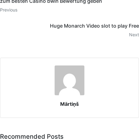
zum besten Casino bwin Bewertung geben
Previous
Huge Monarch Video slot to play Free
Next
Mārtiņš
Recommended Posts