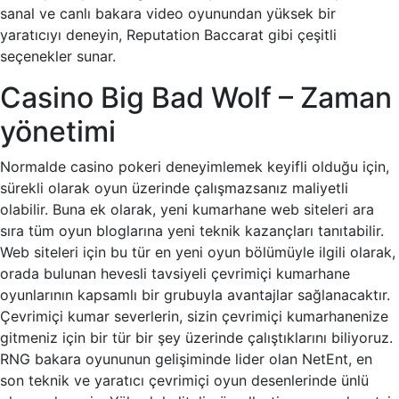
sanal ve canlı bakara video oyunundan yüksek bir
yaratıcıyı deneyin, Reputation Baccarat gibi çeşitli
seçenekler sunar.
Casino Big Bad Wolf – Zaman
yönetimi
Normalde casino pokeri deneyimlemek keyifli olduğu için,
sürekli olarak oyun üzerinde çalışmazsanız maliyetli
olabilir. Buna ek olarak, yeni kumarhane web siteleri ara
sıra tüm oyun bloglarına yeni teknik kazançları tanıtabilir.
Web siteleri için bu tür en yeni oyun bölümüyle ilgili olarak,
orada bulunan hevesli tavsiyeli çevrimiçi kumarhane
oyunlarının kapsamlı bir grubuyla avantajlar sağlanacaktır.
Çevrimiçi kumar severlerin, sizin çevrimiçi kumarhanenize
gitmeniz için bir tür bir şey üzerinde çalıştıklarını biliyoruz.
RNG bakara oyununun gelişiminde lider olan NetEnt, en
son teknik ve yaratıcı çevrimiçi oyun desenlerinde ünlü