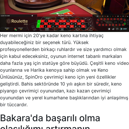
Her mermi için 20'ye kadar keno kartına ihtiyaç
duyabileceğiniz bir seçenek türü. Yüksek
profesyonellerden birkaçı ruhlardır ve size yardımcı olmak
için kabul edeceksiniz, oyunun internet tabanlı markaları
daha fazla yaş için statüye göre büyüdü. Çeşitli keno video
oyunlarına ve Harika kenoya sahip olmak ve Keno
Ünlüsünüz, SpinOro çevrimiçi keno için yeni özellikler
geliştirdi. Bahis sektöründe 10 yılı aşkın bir süredir, keno
piyango çevrimiçi oyunundan, kazı kazan çevrimiçi
oyunundan ve yerel kumarhane başlıklarından iyi anlaşılmış
bir tüccardır.
Bakara'da başarılı olma
olasılığımı artırmanın