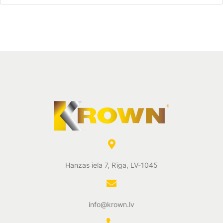
Hanzas iela 7, Rīga, LV-1045
info@krown.lv