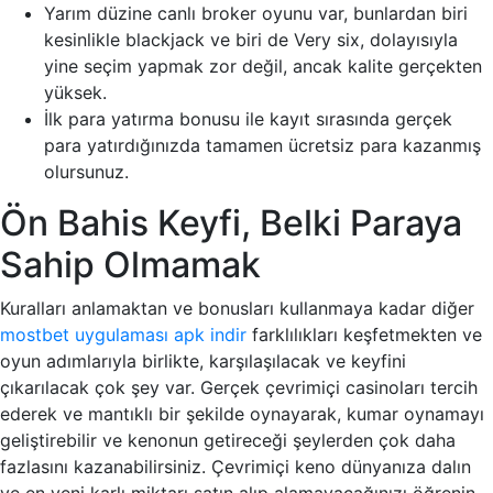
Yarım düzine canlı broker oyunu var, bunlardan biri
kesinlikle blackjack ve biri de Very six, dolayısıyla
yine seçim yapmak zor değil, ancak kalite gerçekten
yüksek.
İlk para yatırma bonusu ile kayıt sırasında gerçek
para yatırdığınızda tamamen ücretsiz para kazanmış
olursunuz.
Ön Bahis Keyfi, Belki Paraya
Sahip Olmamak
Kuralları anlamaktan ve bonusları kullanmaya kadar diğer
mostbet uygulaması apk indir
farklılıkları keşfetmekten ve
oyun adımlarıyla birlikte, karşılaşılacak ve keyfini
çıkarılacak çok şey var. Gerçek çevrimiçi casinoları tercih
ederek ve mantıklı bir şekilde oynayarak, kumar oynamayı
geliştirebilir ve kenonun getireceği şeylerden çok daha
fazlasını kazanabilirsiniz. Çevrimiçi keno dünyanıza dalın
ve en yeni karlı miktarı satın alıp alamayacağınızı öğrenin.