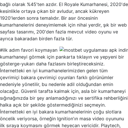
bağlı olarak %45'ten azdır. El Royale Kumarhanesi, 2020'de
kesinlikle ortaya çıkan bir avludur, ancak kükreyen
1920'lerden sonra temalıdır. Bir asır öncesinin
kumarhanelerini deneyimlemek için nihai yerdir, şık bir web
sayfası tasarımı, 200'den fazla mevcut video oyunu ve
ayrıca bakaradan birden fazla tür.
#ilk adım favori koymayan
kumarhaneyi görmek için pankarta tıklayın ve yepyeni bir
gösterge-yukarı daha fazlasını birleştireceksiniz.
İnternetteki en iyi kumarhanelerimizden gelen tüm
çevrimiçi bakara çevrimiçi oyunları farklı görünümler
nedeniyle yönetilir, bu nedenle adil olduğundan emin
olacağız. Güvenli tarafta kalmak için, asla bir kumarhaneyi
sığınağınızda bir şey anlamadığınızı ve sertifika rehberliğini
halka açık bir şekilde göstermediğinizi seçmeyin.
İnternetteki en iyi bakara kumarhanelerinin çoğu slotlara
öncelik veriyorsa, örneğin Ignition'ın masa video oyununu
ilk sıraya koymasını görmek heyecan vericidir. Playtech,