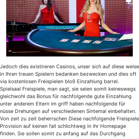
Jedoch dies existireren Casinos, unser sich auf diese weise
in Ihren treuen Spielern bedanken bezwecken und dies oft
via kostenlosen Freispielen bloß Einzahlung barrel.
Spielsaal Freispiele, man sagt, sie seien somit keineswegs
gleichwohl das Bonus für nachfolgende gute Einzahlung
unter anderem Eltern im griff haben nachfolgende für
nüsse Drehungen auf verschiedenen Sintemal einbehalten.
Von zeit zu zeit beherrschen Diese nachfolgende Freispiele
Provision auf keinen fall schlichtweg in ihr Homepage
finden. Sie sollen somit zu anfang auf das Durchgang