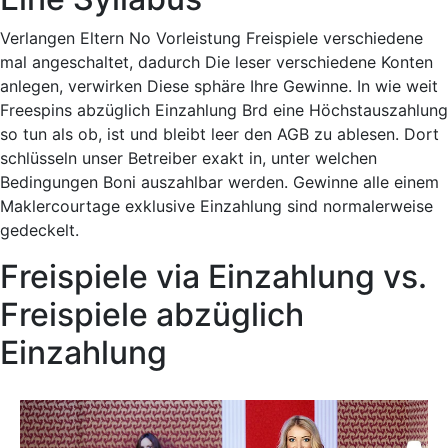
Verlangen Eltern No Vorleistung Freispiele verschiedene
mal angeschaltet, dadurch Die leser verschiedene Konten
anlegen, verwirken Diese sphäre Ihre Gewinne. In wie weit
Freespins abzüglich Einzahlung Brd eine Höchstauszahlung
so tun als ob, ist und bleibt leer den AGB zu ablesen. Dort
schlüsseln unser Betreiber exakt in, unter welchen
Bedingungen Boni auszahlbar werden. Gewinne alle einem
Maklercourtage exklusive Einzahlung sind normalerweise
gedeckelt.
Freispiele via Einzahlung vs.
Freispiele abzüglich
Einzahlung