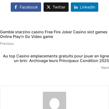
Facebook
Twitter
LinkedIn
Gamble starzino casino Free Fire Joker Casino slot games
Online Play'n Go Video game
Previous
Au top Casino emplacements gratuits pour jouer en ligne
un brin: Archivage leurs Principaux Condition 2025
Next