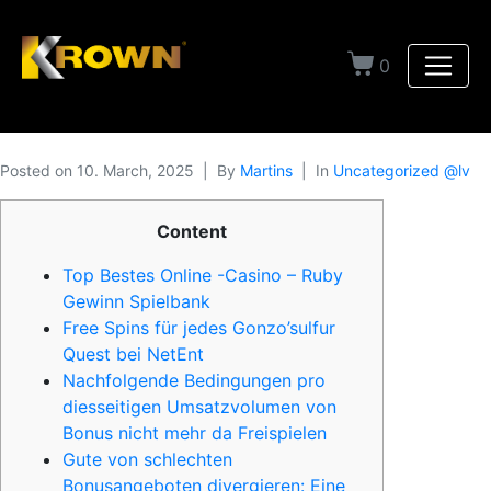
0
Posted on
10. March, 2025
By
Martins
In
Uncategorized @lv
Content
Top Bestes Online -Casino – Ruby
Gewinn Spielbank
Free Spins für jedes Gonzo’sulfur
Quest bei NetEnt
Nachfolgende Bedingungen pro
diesseitigen Umsatzvolumen von
Bonus nicht mehr da Freispielen
Gute von schlechten
Bonusangeboten divergieren: Eine