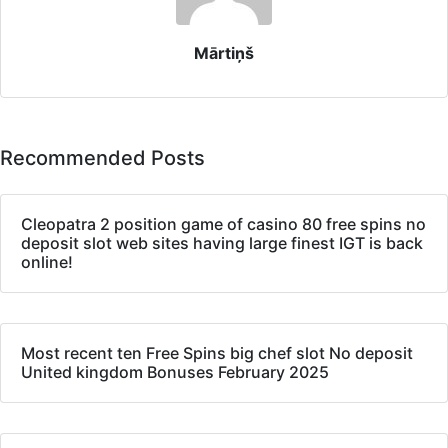
Mārtiņš
Recommended Posts
Cleopatra 2 position game of casino 80 free spins no
deposit slot web sites having large finest IGT is back
online!
Most recent ten Free Spins big chef slot No deposit
United kingdom Bonuses February 2025