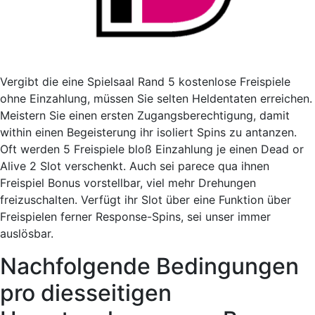
Vergibt die eine Spielsaal Rand 5 kostenlose Freispiele
ohne Einzahlung, müssen Sie selten Heldentaten erreichen.
Meistern Sie einen ersten Zugangsberechtigung, damit
within einen Begeisterung ihr isoliert Spins zu antanzen.
Oft werden 5 Freispiele bloß Einzahlung je einen Dead or
Alive 2 Slot verschenkt. Auch sei parece qua ihnen
Freispiel Bonus vorstellbar, viel mehr Drehungen
freizuschalten. Verfügt ihr Slot über eine Funktion über
Freispielen ferner Response-Spins, sei unser immer
auslösbar.
Nachfolgende Bedingungen
pro diesseitigen