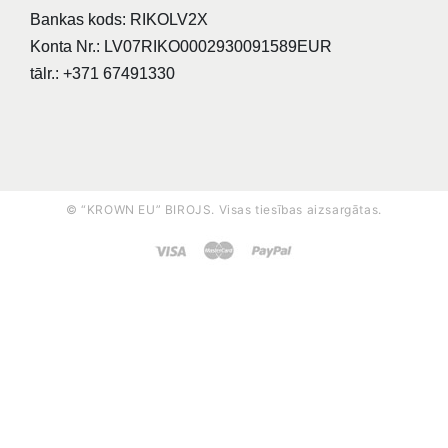
Bankas kods: RIKOLV2X
Konta Nr.: LV07RIKO0002930091589EUR
tālr.: +371 67491330
© “KROWN EU” BIROJS. Visas tiesības aizsargātas.