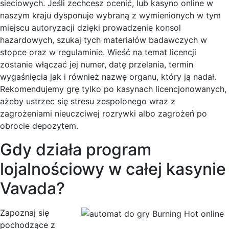
sieciowych. Jeśli zechcesz ocenić, lub kasyno online w
naszym kraju dysponuje wybraną z wymienionych w tym
miejscu autoryzacji dzięki prowadzenie konsol
hazardowych, szukaj tych materiałów badawczych w
stopce oraz w regulaminie. Wieść na temat licencji
zostanie włączać jej numer, datę przelania, termin
wygaśnięcia jak i również nazwę organu, który ją nadał.
Rekomendujemy grę tylko po kasynach licencjonowanych,
ażeby ustrzec się stresu zespolonego wraz z
zagrożeniami nieuczciwej rozrywki albo zagrożeń po
obrocie depozytem.
Gdy działa program
lojalnościowy w całej kasynie
Vavada?
Zapoznaj się
pochodzące z