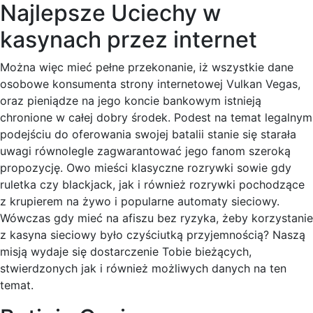
Najlepsze Uciechy w
kasynach przez internet
Można więc mieć pełne przekonanie, iż wszystkie dane
osobowe konsumenta strony internetowej Vulkan Vegas,
oraz pieniądze na jego koncie bankowym istnieją
chronione w całej dobry środek. Podest na temat legalnym
podejściu do oferowania swojej batalii stanie się starała
uwagi równolegle zagwarantować jego fanom szeroką
propozycję. Owo mieści klasyczne rozrywki sowie gdy
ruletka czy blackjack, jak i również rozrywki pochodzące
z krupierem na żywo i popularne automaty sieciowy.
Wówczas gdy mieć na afiszu bez ryzyka, żeby korzystanie
z kasyna sieciowy było czyściutką przyjemnością? Naszą
misją wydaje się dostarczenie Tobie bieżących,
stwierdzonych jak i również możliwych danych na ten
temat.