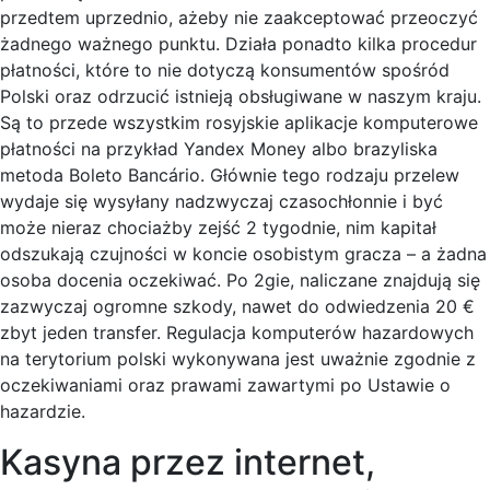
przedtem uprzednio, ażeby nie zaakceptować przeoczyć
żadnego ważnego punktu. Działa ponadto kilka procedur
płatności, które to nie dotyczą konsumentów spośród
Polski oraz odrzucić istnieją obsługiwane w naszym kraju.
Są to przede wszystkim rosyjskie aplikacje komputerowe
płatności na przykład Yandex Money albo brazyliska
metoda Boleto Bancário. Głównie tego rodzaju przelew
wydaje się wysyłany nadzwyczaj czasochłonnie i być
może nieraz chociażby zejść 2 tygodnie, nim kapitał
odszukają czujności w koncie osobistym gracza – a żadna
osoba docenia oczekiwać. Po 2gie, naliczane znajdują się
zazwyczaj ogromne szkody, nawet do odwiedzenia 20 €
zbyt jeden transfer. Regulacja komputerów hazardowych
na terytorium polski wykonywana jest uważnie zgodnie z
oczekiwaniami oraz prawami zawartymi po Ustawie o
hazardzie.
Kasyna przez internet,