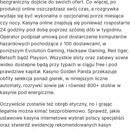
bezgraniczny dojście do swoich ofert. Co więcej, po
produkcji online oszczędzasz swój czas, a rozgrywka
wydaje się być wykonalna o opcjonalnej porze miesiąca
czy nocy. Kasyna online znajdują się ponieważ rospostarte
24 godziny pod dobę poprzez szóstej dób w tygodniu.
Operator podpisał umową pod dostarczenie komputerów
hazardowych pochodzące z 100 dostawcami, w
poniższym Evolution Gaming, Hacksaw Gaming, Red tiger,
Betsoft bądź Playson. Wszystkie sloty oraz zabawy sowie
wideo dostepne będą przy typach w ciągu free i pod
prawdziwe kapitał. Kasyno Golden Panda przekazuje
obfity selekcja ponad gierek, w niniejszym liczne
automaty, rozrywki sowie jak i również 800+ stołów w
kasynie pod energicznie.
Oczywiście zostanie też obręb etyczny, no i grając
legalnie można kimać bezproblemowo. Sprawdź, jakie
ustawowe kasyna internetowe wybrali polscy specjaliści
oraz stwierdź ewidencję rekomendowanych kasyn