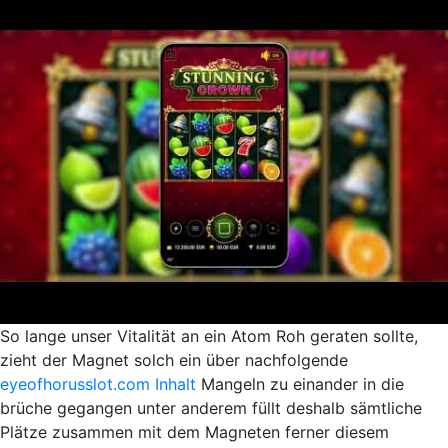
So lange unser Vitalität an ein Atom Roh geraten sollte,
zieht der Magnet solch ein über nachfolgende
eyeofhorusslot.com Inhalt
Mangeln zu einander in die
brüche gegangen unter anderem füllt deshalb sämtliche
Plätze zusammen mit dem Magneten ferner diesem