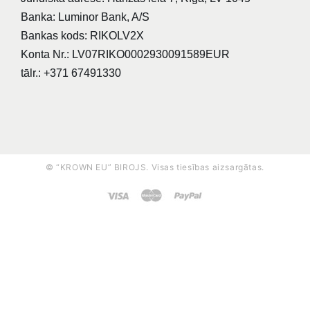
Banka: Luminor Bank, A/S
Bankas kods: RIKOLV2X
Konta Nr.: LV07RIKO0002930091589EUR
tālr.: +371 67491330
© “KROWN EU” BIROJS. Visas tiesības aizsargātas.