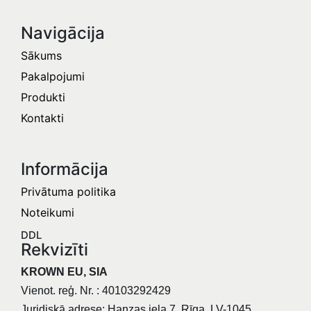
Navigācija
Sākums
Pakalpojumi
Produkti
Kontakti
Informācija​
Privātuma politika
Noteikumi
DDL
Rekvizīti
KROWN EU, SIA
Vienot. reģ. Nr. : 40103292429
Juridiskā adrese: Hanzas iela 7, Rīga, LV-1045