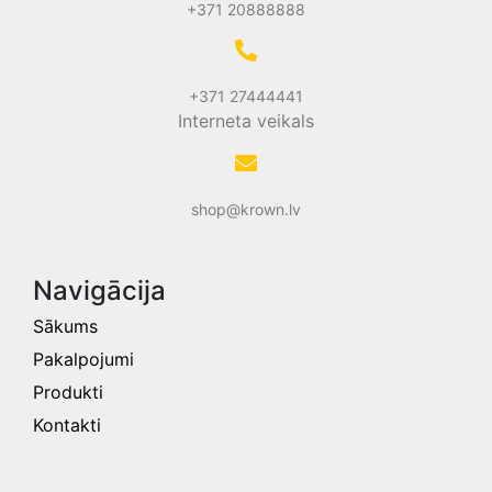
+371 20888888
+371 27444441
Interneta veikals
shop@krown.lv
Navigācija
Sākums
Pakalpojumi
Produkti
Kontakti