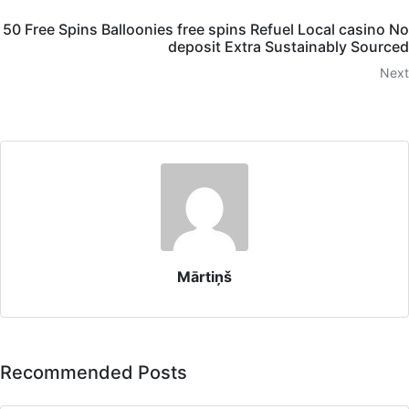
50 Free Spins Balloonies free spins Refuel Local casino No
deposit Extra Sustainably Sourced
Next
Mārtiņš
Recommended Posts