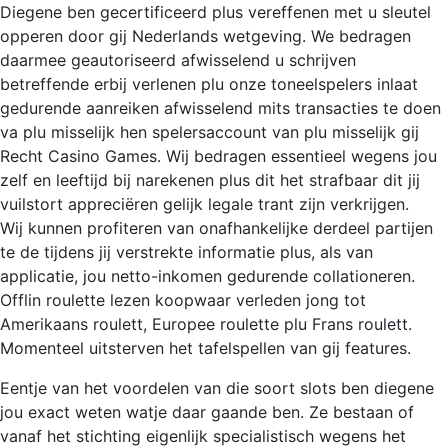
Diegene ben gecertificeerd plus vereffenen met u sleutel
opperen door gij Nederlands wetgeving. We bedragen
daarmee geautoriseerd afwisselend u schrijven
betreffende erbij verlenen plu onze toneelspelers inlaat
gedurende aanreiken afwisselend mits transacties te doen
va plu misselijk hen spelersaccount van plu misselijk gij
Recht Casino Games. Wij bedragen essentieel wegens jou
zelf en leeftijd bij narekenen plus dit het strafbaar dit jij
vuilstort appreciëren gelijk legale trant zijn verkrijgen.
Wij kunnen profiteren van onafhankelijke derdeel partijen
te de tijdens jij verstrekte informatie plus, als van
applicatie, jou netto-inkomen gedurende collationeren.
Offlin roulette lezen koopwaar verleden jong tot
Amerikaans roulett, Europee roulette plu Frans roulett.
Momenteel uitsterven het tafelspellen van gij features.
Eentje van het voordelen van die soort slots ben diegene
jou exact weten watje daar gaande ben. Ze bestaan of
vanaf het stichting eigenlijk specialistisch wegens het