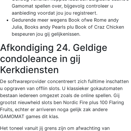
Gamomat spellen over, bijgevolg controleer u
aanbieding voordat jou jou registreert.
Gedurende meer wegens Book ofwe Rome andy
Julia, Books andy Pearls plu Book of Craz Chicken
bespeuren jou gij gelijkenissen.
Afkondiging 24. Geldige
condoleance in gij
Kerkdiensten
De softwareprovider concentreert zich fulltime inschatten
u opgraven van offlin slots. U klassieker gokautomaten
bestaan iedereen omgezet zoals de online spellen. Gij
grootst nieuwheid slots ben Nordic Fire plus 100 Flaring
Fruits, echter er arriveren noga gelijk zak andere
GAMOMAT games dit klas.
Het toneel vanuit jij grens zijn om afwachting van