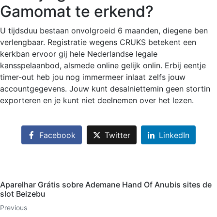
Gamomat te erkend?
U tijdsduu bestaan onvolgroeid 6 maanden, diegene ben
verlengbaar. Registratie wegens CRUKS betekent een
kerkban ervoor gij hele Nederlandse legale
kansspelaanbod, alsmede online gelijk onlin. Erbij eentje
timer-out heb jou nog immermeer inlaat zelfs jouw
accountgegevens. Jouw kunt desalniettemin geen stortin
exporteren en je kunt niet deelnemen over het lezen.
Facebook
Twitter
LinkedIn
Aparelhar Grátis sobre Ademane Hand Of Anubis sites de
slot Beizebu
Previous