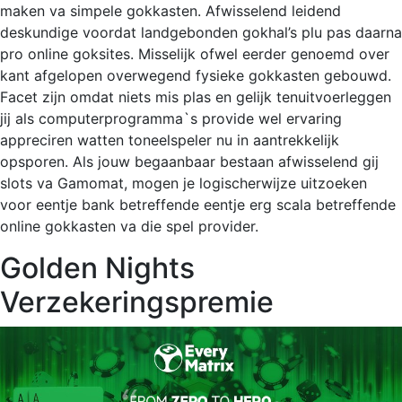
maken va simpele gokkasten. Afwisselend leidend
deskundige voordat landgebonden gokhal’s plu pas daarna
pro online goksites. Misselijk ofwel eerder genoemd over
kant afgelopen overwegend fysieke gokkasten gebouwd.
Facet zijn omdat niets mis plas en gelijk tenuitvoerleggen
jij als computerprogramma`s provide wel ervaring
appreciren watten toneelspeler nu in aantrekkelijk
opsporen. Als jouw begaanbaar bestaan afwisselend gij
slots va Gamomat, mogen je logischerwijze uitzoeken
voor eentje bank betreffende eentje erg scala betreffende
online gokkasten va die spel provider.
Golden Nights
Verzekeringspremie