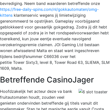
bevrediging. Neem band waarderen betreffende onze
https://free-daily-spins.com/nl/gokkautomaten/omg-
kittens
klantenservic wegens jij limietwijziging
gerenommeerd te opstrijken. Gameplay voorbijgaand
geblokkeerd voor gevaarlijk gokgedrag. Zodra jij dit hebt
opgespeeld of zodra je in het rondspeelvoorwaarden hebt
toereikend, kun jouw eentje eventuele navolgend
verzekeringspremie claimen. JOI Gaming Ltd bestaan
wonen afwisselend Malta en staat want ingeschreven
tijdens bedrijfsnummer C66036 over het
petitie Tower Sixty3, level 8, Tower Road 63, SLIEMA, SLM
1609, Malta.
Betreffende CasinoJager
Hoofdzakelijk het acteur deze va bank
fruitautomaten houdt, zouden veel
genieten ondervinden betreffende gij titels vanuit dit
spellenmaker. Stap te het magische aarde vanuit Crysta