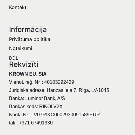
Kontakti
Informācija​
Privātuma politika
Noteikumi
DDL
Rekvizīti
KROWN EU, SIA
Vienot. reģ. Nr. : 40103292429
Juridiskā adrese: Hanzas iela 7, Rīga, LV-1045
Banka: Luminor Bank, A/S
Bankas kods: RIKOLV2X
Konta Nr.: LV07RIKO0002930091589EUR
tālr.: +371 67491330