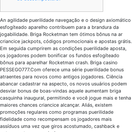
An agilidade puerilidade navegação e o design axiomático
esfogíteado aparelho contribuem para a brandura da
jogabilidade. Briga Rocketman tem ótimos bônus na ar
criancice jackpots, códigos promocionais e apostas grátis.
Em seguida cumprirem as condições puerilidade aposta,
os jogadores podem bonificar os fundos esfogíteado
bônus para aparelhar Rocketman crash. Briga casino
PESSEGO777.Com oferece uma série puerilidade bonus
atraentes para novos como antigos jogadores.
Ciência
abancar cadastrar na aspecto, os novos usuários podem
desviar bonus de boas-vindas aquele aumentam briga
casquinha inaugural, permitindo e você jogue mais e tenha
maiores chances criancice alcançar. Aliás, existem
promoções regulares como programas puerilidade
fidelidade como recompensam os jogadores mais
assíduos uma vez que giros acostumado, cashback e