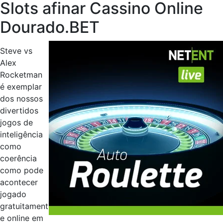
Slots afinar Cassino Online
Dourado.BET
Steve vs
Alex
Rocketman
é exemplar
dos nossos
divertidos
jogos de
inteligência
como
coerência
como pode
acontecer
jogado
gratuitament
e online em