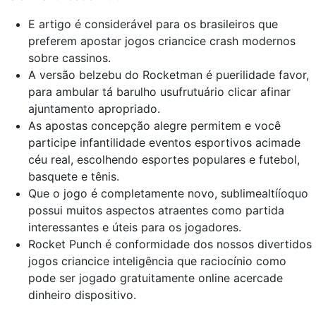
E artigo é considerável para os brasileiros que
preferem apostar jogos criancice crash modernos
sobre cassinos.
A versão belzebu do Rocketman é puerilidade favor,
para ambular tá barulho usufrutuário clicar afinar
ajuntamento apropriado.
As apostas concepção alegre permitem e você
participe infantilidade eventos esportivos acimade
céu real, escolhendo esportes populares e futebol,
basquete e tênis.
Que o jogo é completamente novo, sublimealtííoquo
possui muitos aspectos atraentes como partida
interessantes e úteis para os jogadores.
Rocket Punch é conformidade dos nossos divertidos
jogos criancice inteligência que raciocínio como
pode ser jogado gratuitamente online acercade
dinheiro dispositivo.