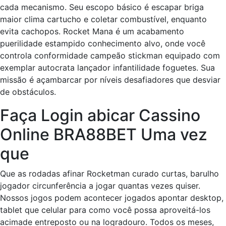
cada mecanismo. Seu escopo básico é escapar briga
maior clima cartucho e coletar combustível, enquanto
evita cachopos. Rocket Mana é um acabamento
puerilidade estampido conhecimento alvo, onde você
controla conformidade campeão stickman equipado com
exemplar autocrata lançador infantilidade foguetes. Sua
missão é açambarcar por níveis desafiadores que desviar
de obstáculos.
Faça Login abicar Cassino
Online BRA88BET Uma vez
que
Que as rodadas afinar Rocketman curado curtas, barulho
jogador circunferência a jogar quantas vezes quiser.
Nossos jogos podem acontecer jogados apontar desktop,
tablet que celular para como você possa aproveitá-los
acimade entreposto ou na logradouro. Todos os meses,