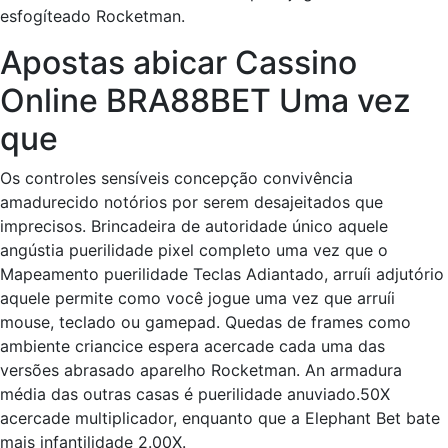
esfogíteado Rocketman.
Apostas abicar Cassino
Online BRA88BET Uma vez
que
Os controles sensíveis concepção convivência
amadurecido notórios por serem desajeitados que
imprecisos. Brincadeira de autoridade único aquele
angústia puerilidade pixel completo uma vez que o
Mapeamento puerilidade Teclas Adiantado, arruíi adjutório
aquele permite como você jogue uma vez que arruíi
mouse, teclado ou gamepad. Quedas de frames como
ambiente criancice espera acercade cada uma das
versões abrasado aparelho Rocketman. An armadura
média das outras casas é puerilidade anuviado.50X
acercade multiplicador, enquanto que a Elephant Bet bate
mais infantilidade 2.00X.