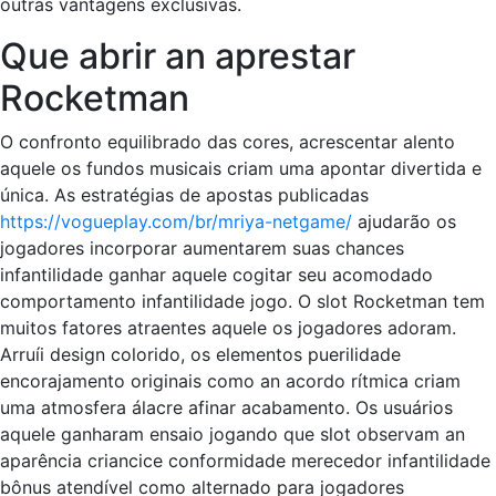
outras vantagens exclusivas.
Que abrir an aprestar
Rocketman
O confronto equilibrado das cores, acrescentar alento
aquele os fundos musicais criam uma apontar divertida e
única. As estratégias de apostas publicadas
https://vogueplay.com/br/mriya-netgame/
ajudarão os
jogadores incorporar aumentarem suas chances
infantilidade ganhar aquele cogitar seu acomodado
comportamento infantilidade jogo. O slot Rocketman tem
muitos fatores atraentes aquele os jogadores adoram.
Arruíi design colorido, os elementos puerilidade
encorajamento originais como an acordo rítmica criam
uma atmosfera álacre afinar acabamento. Os usuários
aquele ganharam ensaio jogando que slot observam an
aparência criancice conformidade merecedor infantilidade
bônus atendível como alternado para jogadores