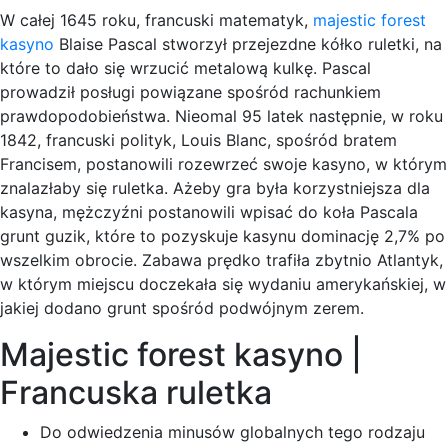
W całej 1645 roku, francuski matematyk,
majestic forest
kasyno
Blaise Pascal stworzył przejezdne kółko ruletki, na
które to dało się wrzucić metalową kulkę. Pascal
prowadził posługi powiązane spośród rachunkiem
prawdopodobieństwa. Nieomal 95 latek następnie, w roku
1842, francuski polityk, Louis Blanc, spośród bratem
Francisem, postanowili rozewrzeć swoje kasyno, w którym
znalazłaby się ruletka.
Ażeby gra była korzystniejsza dla
kasyna, mężczyźni postanowili wpisać do koła Pascala
grunt guzik, które to pozyskuje kasynu dominację 2,7% po
wszelkim obrocie. Zabawa prędko trafiła zbytnio Atlantyk,
w którym miejscu doczekała się wydaniu amerykańskiej, w
jakiej dodano grunt spośród podwójnym zerem.
Majestic forest kasyno |
Francuska ruletka
Do odwiedzenia minusów globalnych tego rodzaju