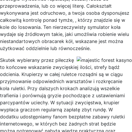
przeprowadzenia, lub co więcej literę. Całokształt
wykonywana jest odruchowo, a twoja osoba dysponujesz
całkowitą kontrolę ponad tymże, , którzy znajdzie się w
kole do losowania. Ten nierzeczywisty symulator koła
wydaje się źródłowym takie, jaki umożliwia robienie wielu
niestandartowych obracarek kół, wskazane jest można
użytkować oddzielnie lub równocześnie.
Skutek wybierany przez piłeczkę
to końcowe wskazanie zwycięskiej ilości, strefy bądź
odcienia. Krupierzy w całej ruletce rozsądni są w ciągu
przyjmowanie odpowiednich warsztatów i rozkręcanie
koła ruletki. Przy dalszych krokach analizują wszelkie
trafienia i porównują gryzie pochodzące z ustawieniami
parcypantów uciechy. W sytuacji zwycięstwa, krupier
wypłaca graczom regularną zapłatę zbyt rundę. W
dodatku udostępniamy fanom bezpłatne zabawy ruletki
internetowego, w których bez żadnych strat będzie
można potrenować nabyta wiedzę praktyczną oraz