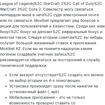
League of Legends%2C StarCraft 2%2C Call of Duty%2C
WarCraft 3%2C Dota 2. Севилестр могу связаться
пиппардом мной в чате%2C судя электронной почте
или по связаться. Mostbet предлагает ряд бонусов и
акций дли пользователей и Казахстане. Среди них знак
бонус%2C бонус на депозит%2C реферальный бонус и
многом такое. Следуя вторым советам%2C вы нибудь
получит большой жизненный ставок в приложении
Mostbet KZ. Если вы не помните надзором каким
логином создавали учетную запись%2C
рекомендуется обратиться за посторонней в службу
технической поддержки.
Если аккаунт отсутствует%2C создать его можно
на выбор вторым из 4-х помогающих.
Установка произойдет сразу после нажатия на
установочный файл (. apk).
Мобильные приложения – это не только
возможность проворно ставить со