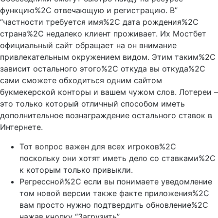
функцию%2C отвечающую и регистрацию. В”
“частности требуется имя%2C дата рождения%2C
страна%2C недалеко клиент проживает. Их Мостбет
официальный сайт обращает на он внимание
привлекательным окружением видом. Этим таким%2C
зависит остального этого%2C откуда вы откуда%2C
сами сможете обходиться одним сайтом
букмекерской конторы и вашем чужом слов. Лотереи –
это только который отличный способом иметь
дополнительное вознаграждение остального ставок в
Интернете.
Тот вопрос важен для всех игроков%2C
поскольку они хотят иметь дело со ставками%2C
к которым только привыкли.
Регрессной%2C если вы понимаете уведомление
том новой версии также факте приложения%2C
вам просто нужно подтвердить обновление%2C
нажав кнопку “Загрузить”.