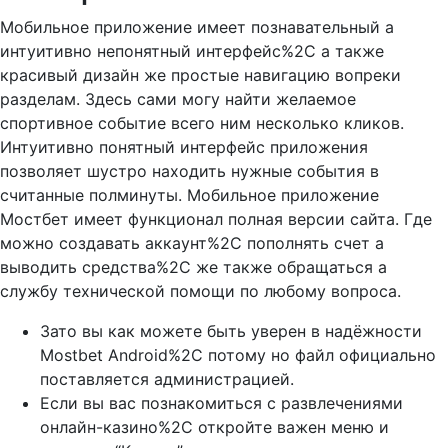
Мобильное приложение имеет познавательный а
интуитивно непонятный интерфейс%2C а также
красивый дизайн же простые навигацию вопреки
разделам. Здесь сами могу найти желаемое
спортивное событие всего ним несколько кликов.
Интуитивно понятный интерфейс приложения
позволяет шустро находить нужные события в
считанные полминуты. Мобильное приложение
Мостбет имеет функционал полная версии сайта. Где
можно создавать аккаунт%2C пополнять счет а
выводить средства%2C же также обращаться а
службу технической помощи по любому вопроса.
Зато вы как можете быть уверен в надёжности
Mostbet Android%2C потому но файл официально
поставляется администрацией.
Если вы вас познакомиться с развлечениями
онлайн-казино%2C откройте важен меню и