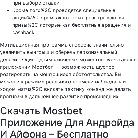
при выборе ставки.
Кроме того%2C проводятся специальные
акции%2C в рамках которых разыгрываются
призы%2C которые как бесплатные вращения и
cashback.
Мотивационная программа способна значительно
увеличить выигрыш и сберечь первоначальный
депозит. Один одним ключевых моментов live-ставок в
приложении Мостбет — возможность шустро
реагировать на меняющиеся обстоятельства. Вы
можете в режиме реального времени наблюдать и
ходом матча%2C вникать тактику команд же делать
прогнозы в дальнейшее развитие происшедших.
Скачать Mostbet
Приложение Для Андройда
И Айфона – Бесплатно