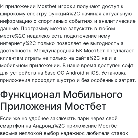
И приложении Mostbet игроки получают доступ к
широкому спектру функций%2C начиная актуальную
информацию о спортивных событиях и аналитические
данные. Программу можно запускать в любом
месте%2C недалеко есть подключение нему
интернету%2C только позволяет ее выгодность а
доступность. Международная БК Мостбет предлагает
клиентам играть не только на сайте%2C не и в
мобильном приложении. В наше время доступен софт
для устройств на базе ОС Android и iOS. Установка
приложения проходит шустро и без особенных затрат.
Функционал Мобильного
Приложения Мостбет
Если же но удобнее заключать пари через свой
смартфон на Андроид%2C приложение Мостбет –
весьма неплохой выбор надежнос любителя ставок