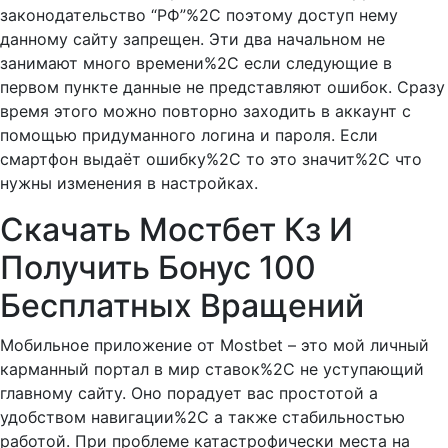
законодательство “РФ”%2C поэтому доступ нему
данному сайту запрещен. Эти два начальном не
занимают много времени%2C если следующие в
первом пункте данные не представляют ошибок. Сразу
время этого можно повторно заходить в аккаунт с
помощью придуманного логина и пароля. Если
смартфон выдаёт ошибку%2C то это значит%2C что
нужны изменения в настройках.
Скачать Мостбет Кз И
Получить Бонус 100
Бесплатных Вращений
Мобильное приложение от Mostbet – это мой личный
карманный портал в мир ставок%2C не уступающий
главному сайту. Оно порадует вас простотой а
удобством навигации%2C а также стабильностью
работой. При проблеме катастрофически места на