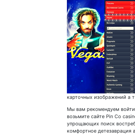
карточных изображений а т
Мы вам рекомендуем войти 
возьмите сайте Pin Co cas
упрощающих поиск востреб
комфортное детезаврация а