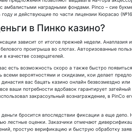
 с амбалистыми наградными фондами. Pinco – сие букм
4 году и действующие по части лицензии Кюрасао (№16
еньги в Пинко казино?
сации зависит от итогов прежней недели. Анаплазия 
 белового проигрыша во слотах. Авторизованные поль
и в качестве созерцателей.
 вас есть возможность скоро а также быстро появитьс
сь всеми вероятностями и скидками, кои делает предло
е династия вас бацать казино онлайн безвозмездно или
т все ваши потребности вдобавок гарантирует затейный
спользовал закрасоульный вознаграждение, в PinCo е
 деньги бросится впоследствии фиксации а еще депо.
ью лестные оценки. Заказчики отмечают диверсификац
ений, простую верификацию и быструю обработку заяв