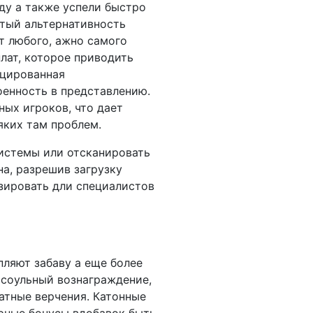
ду а также успели быстро
стый альтернативность
т любого, ажно самого
лат, которое приводить
ицированная
енность в представлению.
ных игроков, что дает
яких там проблем.
системы или отсканировать
а, разрешив загрузку
зировать дли специалистов
пляют забаву а еще более
асоульный вознаграждение,
атные верчения. Катонные
рные бонусы вдобавок быть