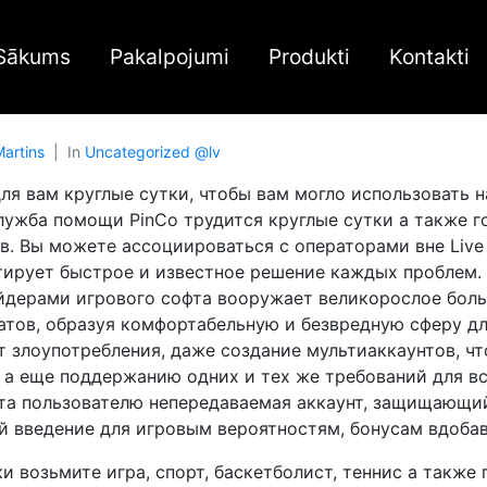
Sākums
Pakalpojumi
Produkti
Kontakti
artins
In
Uncategorized @lv
ля вам круглые сутки, чтобы вам могло использовать 
Служба помощи PinCo трудится круглые сутки а также 
в. Вы можете ассоциироваться с операторами вне Live
нтирует быстрое и известное решение каждых проблем.
йдерами игрового софта вооружает великорослое бол
атов, образуя комфортабельную и безвредную сферу дл
 злоупотребления, даже создание мультиаккаунтов, чт
 а еще поддержанию одних и тех же требований для вс
ата пользователю непередаваемая аккаунт, защищающи
й введение для игровым вероятностям, бонусам вдоба
и возьмите игра, спорт, баскетболист, теннис а также