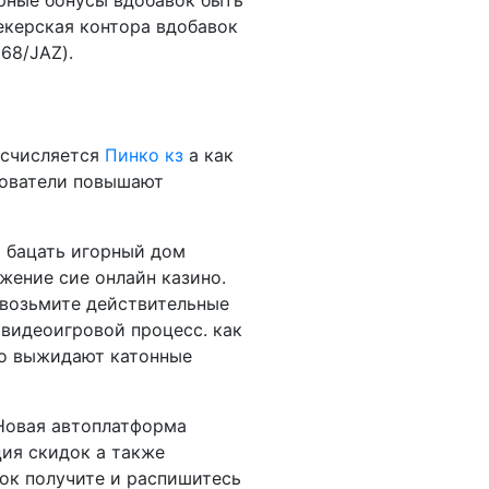
екерская контора вдобавок
68/JAZ).
исчисляется
Пинко кз
а как
зователи повышают
я бацать игорный дом
жение сие онлайн казино.
 возьмите действительные
 видеоигровой процесс. как
го выжидают катонные
 Новая автоплатформа
ия скидок а также
ок получите и распишитесь