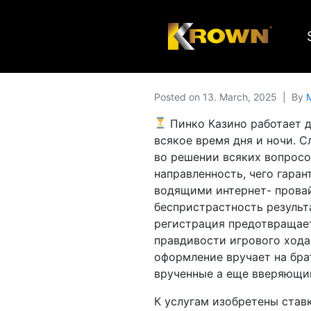
Posted on
13. March, 2025
By
M
Пинко Казино работает д
всякое время дня и ночи. 
во решении всяких вопросо
направленность, чего гара
водящими интернет- прова
беспристрастность результ
регистрация предотвращает
правдивости игрового хода
оформление вручает на бр
врученные а еще вверяющи
К услугам изобретены ставк