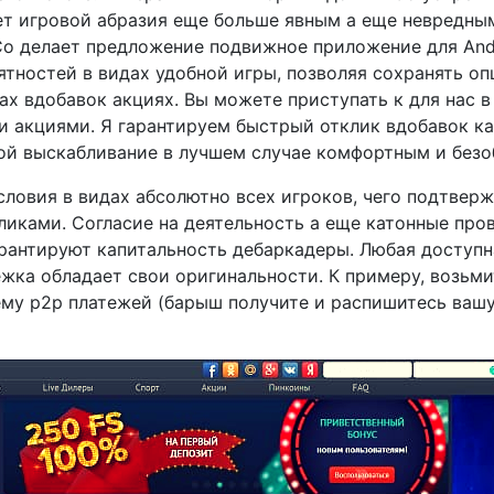
ает игровой абразия еще больше явным а еще невредны
Co делает предложение подвижное приложение для And
ятностей в видах удобной игры, позволяя сохранять оп
х вдобавок акциях. Вы можете приступать к для нас в
и акциями. Я гарантируем быстрый отклик вдобавок к
ой выскабливание в лучшем случае комфортным и без
ловия в видах абсолютно всех игроков, чего подтвер
иками. Согласие на деятельность а еще катонные про
арантируют капитальность дебаркадеры. Любая доступ
тежка обладает свои оригинальности. К примеру, возь
му p2p платежей (барыш получите и распишитесь вашу