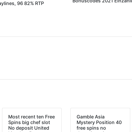
Bonuscodes 2021 Einzahl
Paylines, 96 82% RTP
Most recent ten Free
Gamble Asia
Spins big chef slot
Mystery Position 40
No deposit United
free spins no