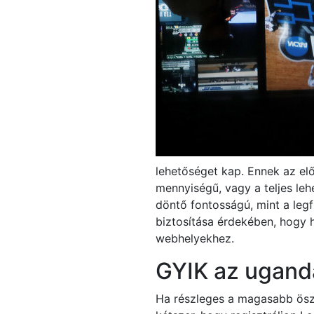
lehetőséget kap. Ennek az el
mennyiségű, vagy a teljes leh
döntő fontosságú, mint a leg
biztosítása érdekében, hogy h
webhelyekhez.
GYIK az uganda
Ha részleges a magasabb öszt