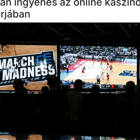
an ingyenes az online kaszin
árjában