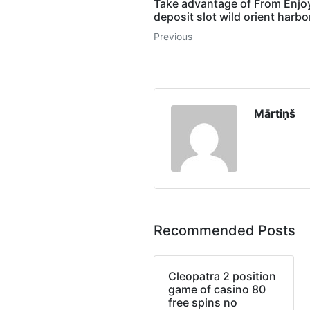
Take advantage of From Enjoy
deposit slot wild orient harbo
Previous
Mārtiņš
Recommended Posts
Cleopatra 2 position
game of casino 80
free spins no