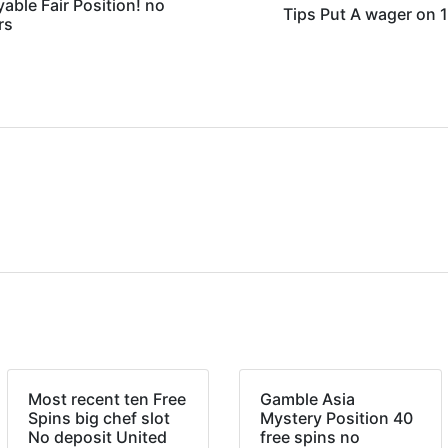
able Fair Position! no
Tips Put A wager on 1
rs
Most recent ten Free
Gamble Asia
Spins big chef slot
Mystery Position 40
No deposit United
free spins no