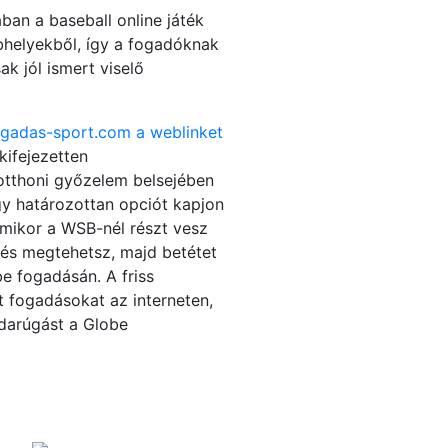
ban a baseball online játék
bhelyekből, így a fogadóknak
k jól ismert viselő
ogadas-sport.com a weblinket
kifejezetten
 otthoni győzelem belsejében
ogy határozottan opciót kapjon
 amikor a WSB-nél részt vesz
, és megtehetsz, majd betétet
be fogadásán. A friss
t fogadásokat az interneten,
bdarúgást a Globe