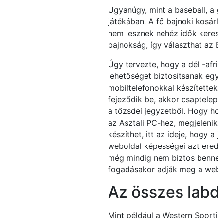
Ugyanúgy, mint a baseball, a
játékában. A fő bajnoki kosá
nem lesznek nehéz idők keres
bajnokság, így választhat az
Úgy tervezte, hogy a dél -afr
lehetőséget biztosítsanak egy
mobiltelefonokkal készítettek
fejeződik be, akkor csaptelep
a tőzsdei jegyzetből. Hogy ho
az Asztali PC-hez, megjelenik
készíthet, itt az ideje, hogy 
weboldal képességei azt ered
még mindig nem biztos benne,
fogadásakor adják meg a web
Az összes labd
Mint például a Western Sporti