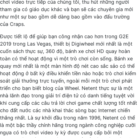
chơi video trực tiếp của chúng tôi, thu hút những người
tham gia có giáo dục khác và bạn sẽ các chuyên gia mới
như một sự bao gồm dễ dàng bao gồm vào đấu trường
của Craps.
Được tiết lộ để giúp bạn công nhận cao hơn trong G2E
2019 trong Las Vegas, thiết bị Digiwheel mới nhất là một
cuốn sách thực sự, 360 độ, bánh xe chơi HD quay hoàn
toàn có thể hoạt động vì một trò chơi còn sống. Bánh xe
quay mới nhất là một màn hình độ nét cao sắc sảo có thể
hoạt động ở bất kỳ điều khiển tiền nào hoặc trò chơi kiểm
soát giải thưởng trực tuyến, ngoài mỗi một trò chơi phát
triển cho bạn biết blog của Wheel. Netent thực sự là một
nhà lãnh đạo trong giải trí điện tử có danh tiếng tuyệt vời
khi cung cấp các câu trả lời chơi game chất lượng tốt nhất
cho đất nước các nhà khai thác sòng bạc Internet chiến
thắng nhất. Là sự khởi đầu trong năm 1996, Netent có thể
là một bậc thầy chính hãng trong ngành công nghiệp cưỡi
ngựa có trò chơi video ly kỳ được cung cấp bởi một