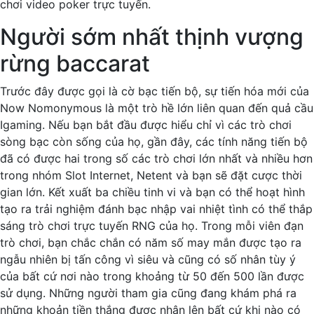
chơi video poker trực tuyến.
Người sớm nhất thịnh vượng
rừng baccarat
Trước đây được gọi là cờ bạc tiến bộ, sự tiến hóa mới của
Now Nomonymous là một trò hề lớn liên quan đến quả cầu
Igaming. Nếu bạn bắt đầu được hiểu chỉ vì các trò chơi
sòng bạc còn sống của họ, gần đây, các tính năng tiến bộ
đã có được hai trong số các trò chơi lớn nhất và nhiều hơn
trong nhóm Slot Internet, Netent và bạn sẽ đặt cược thời
gian lớn. Kết xuất ba chiều tinh vi và bạn có thể hoạt hình
tạo ra trải nghiệm đánh bạc nhập vai nhiệt tình có thể thắp
sáng trò chơi trực tuyến RNG của họ. Trong mỗi viên đạn
trò chơi, bạn chắc chắn có năm số may mắn được tạo ra
ngẫu nhiên bị tấn công vì siêu và cũng có số nhân tùy ý
của bất cứ nơi nào trong khoảng từ 50 đến 500 lần được
sử dụng. Những người tham gia cũng đang khám phá ra
những khoản tiền thắng được nhân lên bất cứ khi nào có