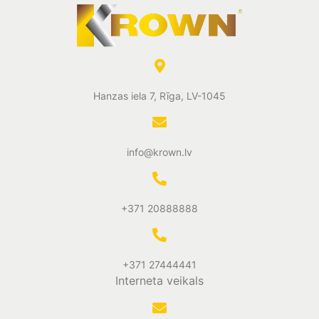
Hanzas iela 7, Rīga, LV-1045
info@krown.lv
+371 20888888
+371 27444441
Interneta veikals