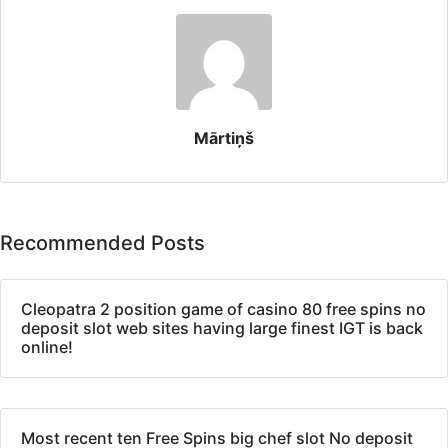
Mārtiņš
Recommended Posts
Cleopatra 2 position game of casino 80 free spins no
deposit slot web sites having large finest IGT is back
online!
Most recent ten Free Spins big chef slot No deposit