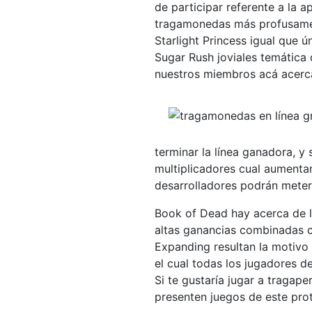
de participar referente a la a
tragamonedas más profusament
Starlight Princess igual que 
Sugar Rush joviales temática
nuestros miembros acá acerc
terminar la línea ganadora, y
multiplicadores cual aumenta
desarrolladores podrán meter
Book of Dead hay acerca de la
altas ganancias combinadas c
Expanding resultan la motivo 
el cual todas los jugadores d
Si te gustaría jugar a tragap
presenten juegos de este prot