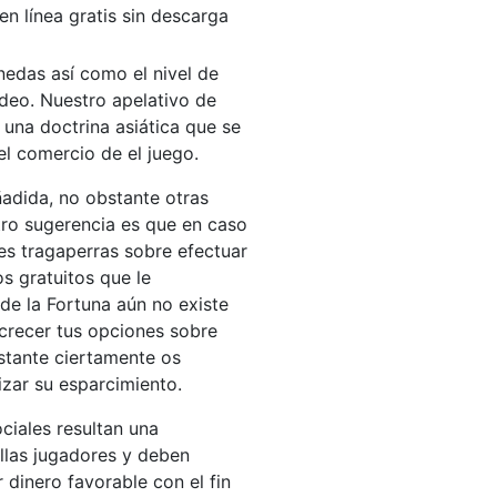
edas así­ como el nivel de
ideo. Nuestro apelativo de
una doctrina asiática que se
el comercio de el juego.
ñadida, no obstante otras
ro sugerencia es que en caso
les tragaperras sobre efectuar
os gratuitos que le
e la Fortuna aún no existe
 crecer tus opciones sobre
bstante ciertamente os
zar su esparcimiento.
ciales resultan una
illas jugadores y deben
dinero favorable con el fin