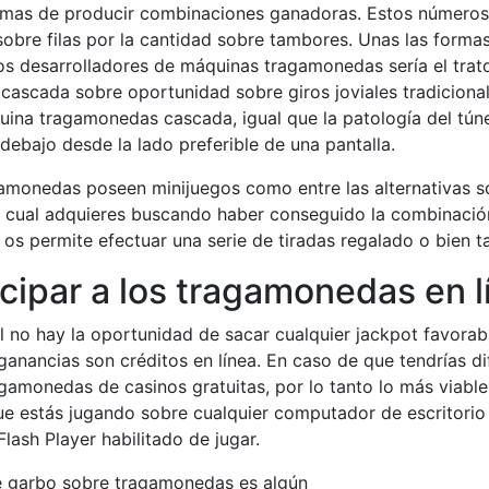
rmas de producir combinaciones ganadoras. Estos números 
 sobre filas por la cantidad sobre tambores. Unas las form
os desarrolladores de máquinas tragamonedas serí­a el trato
ascada sobre oportunidad sobre giros joviales tradicional
ina tragamonedas cascada, igual que la patologí­a del túne
 debajo desde la lado preferible de una pantalla.
amonedas poseen minijuegos como entre las alternativas s
s cual adquieres buscando haber conseguido la combinació
s permite efectuar una serie de tiradas regalado o bien ta
icipar a los tragamonedas en l
l no hay la oportunidad de sacar cualquier jackpot favorab
 ganancias son créditos en línea. En caso de que tendrí­as d
gamonedas de casinos gratuitas, por lo tanto lo más viable
que estás jugando sobre cualquier computador de escritori
lash Player habilitado de jugar.
e garbo sobre tragamonedas es algún