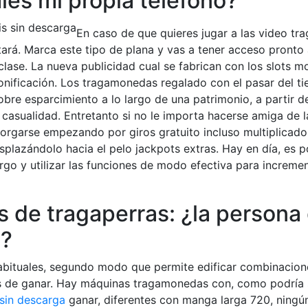
iales mi propia teléfono?
En caso de que quieres jugar a las video tr
ará. Marca este tipo de plana y vas a tener acceso pronto
lase. La nueva publicidad cual se fabrican con los slots m
onificación. Los tragamonedas regalado con el pasar del 
re esparcimiento a lo largo de una patrimonio, a partir d
 casualidad. Entretanto si no le importa hacerse amiga de l
rgarse empezando por giros gratuito incluso multiplicado
plazándolo hacia el pelo jackpots extras. Hay en día, es 
go y utilizar las funciones de modo efectiva para increment
s de tragaperras: ¿la persona 
o?
abituales, segundo modo que permite edificar combinacion
 de ganar. Hay máquinas tragamonedas con, como podrí­a 
 sin descarga
ganar, diferentes con manga larga 720, ningún