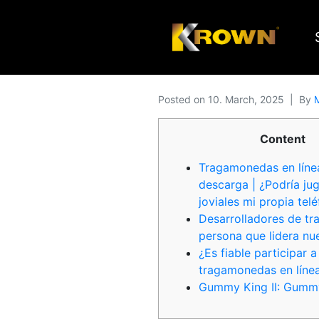
Posted on
10. March, 2025
By
M
Content
Tragamonedas en línea
descarga | ¿Podría jug
joviales mi propia tel
Desarrolladores de tra
persona que lidera n
¿Es fiable participar a
tragamonedas en línea
Gummy King II: Gummy