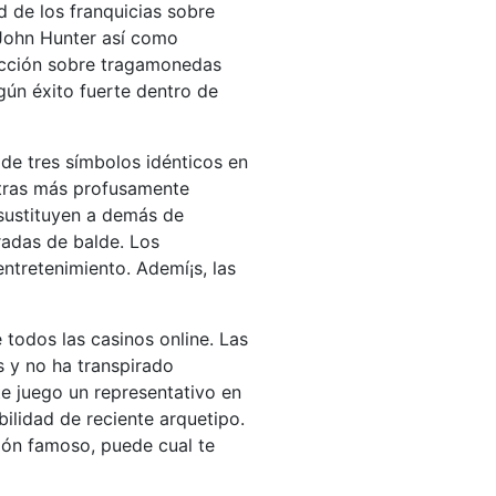
d de los franquicias sobre
John Hunter así­ como
olección sobre tragamonedas
ún éxito fuerte dentro de
de tres símbolos idénticos en
stras más profusamente
 sustituyen a demás de
iradas de balde. Los
ntretenimiento. Ademí¡s, las
todos las casinos online. Las
 y no ha transpirado
te juego un representativo en
ilidad de reciente arquetipo.
sión famoso, puede cual te