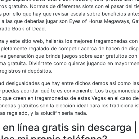
ros gratuito. Normas de diferentes slots con el pasar del 
es por ello que hay que revisar escala sobre beneficios ante
s a las que deberías jugar son Eyes of Horus Megaways, G
irado Book of Dead.
ana y este sitio web, hallarás los mejores tragamonedas con
mpletamente regalado de competir acerca de hacen de dispos
va generación que brinda juegos sobre azar gratuitos con 
rma gratuita. Diviértete como quieras jugando en mayorme
registros ni depósitos.
ad desigualdades que hay entre dichos demos así­ como las 
e puedas acordar qué te es conveniente. Los tragamonedas
ez que creen en tragamonedas de estas Vegas en el caso de
nedas gratuitos son la elección ideal para los tradicionali
s regalado, y la solucií³n serí­a nada.
n línea gratis sin descarga |