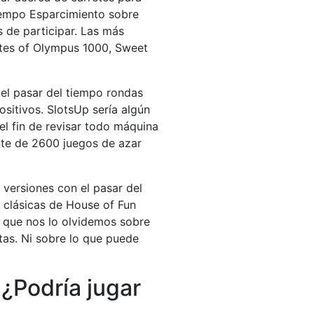
tiempo Esparcimiento sobre
s de participar. Las más
ates of Olympus 1000, Sweet
 el pasar del tiempo rondas
itivos. SlotsUp serí­a algún
el fin de revisar todo máquina
nte de 2600 juegos de azar
versiones con el pasar del
 clásicas de House of Fun
 que nos lo olvidemos sobre
stas. Ni sobre lo que puede
 ¿Podría jugar