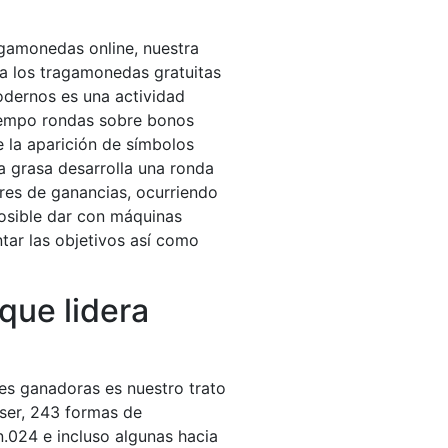
agamonedas online, nuestra
 a los tragamonedas gratuitas
odernos es una actividad
tiempo rondas sobre bonos
e la aparición de símbolos
a grasa desarrolla una ronda
res de ganancias, ocurriendo
posible dar con máquinas
ar las objetivos así­ como
que lidera
es ganadoras es nuestro trato
ser, 243 formas de
.024 e incluso algunas hacia