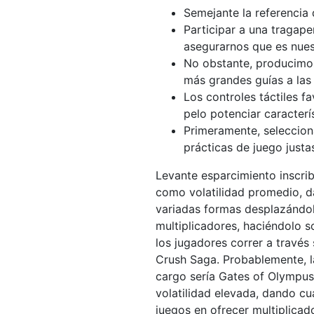
Semejante la referencia 
Participar a una tragape
asegurarnos que es nuest
No obstante, producimos
más grandes guías a las 
Los controles táctiles f
pelo potenciar caracterí
Primeramente, selecciona
prácticas de juego justa
Levante esparcimiento inscrib
como volatilidad promedio, d
variadas formas desplazándolo
multiplicadores, haciéndolo s
los jugadores correr a travé
Crush Saga. Probablemente, l
cargo serí­a Gates of Olympus
volatilidad elevada, dando c
juegos en ofrecer multiplicad