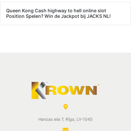
Queen Kong Cash highway to hell online slot
Position Spelen? Win de Jackpot bij JACKS NL!
Hanzas iela 7, Rīga, LV-1045