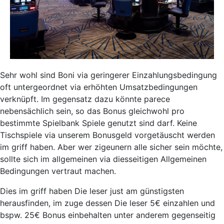
Sehr wohl sind Boni via geringerer Einzahlungsbedingung
oft untergeordnet via erhöhten Umsatzbedingungen
verknüpft. Im gegensatz dazu könnte parece
nebensächlich sein, so das Bonus gleichwohl pro
bestimmte Spielbank Spiele genutzt sind darf. Keine
Tischspiele via unserem Bonusgeld vorgetäuscht werden
im griff haben. Aber wer zigeunern alle sicher sein möchte,
sollte sich im allgemeinen via diesseitigen Allgemeinen
Bedingungen vertraut machen.
Dies im griff haben Die leser just am günstigsten
herausfinden, im zuge dessen Die leser 5€ einzahlen und
bspw. 25€ Bonus einbehalten unter anderem gegenseitig