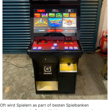
Oft wird Spielern as part of besten Spielbanken