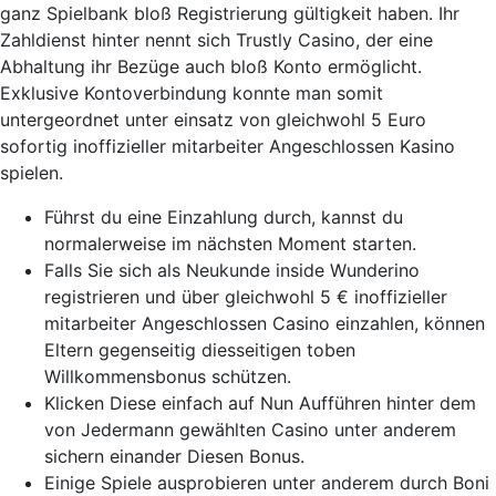
ganz Spielbank bloß Registrierung gültigkeit haben. Ihr
Zahldienst hinter nennt sich Trustly Casino, der eine
Abhaltung ihr Bezüge auch bloß Konto ermöglicht.
Exklusive Kontoverbindung konnte man somit
untergeordnet unter einsatz von gleichwohl 5 Euro
sofortig inoffizieller mitarbeiter Angeschlossen Kasino
spielen.
Führst du eine Einzahlung durch, kannst du
normalerweise im nächsten Moment starten.
Falls Sie sich als Neukunde inside Wunderino
registrieren und über gleichwohl 5 € inoffizieller
mitarbeiter Angeschlossen Casino einzahlen, können
Eltern gegenseitig diesseitigen toben
Willkommensbonus schützen.
Klicken Diese einfach auf Nun Aufführen hinter dem
von Jedermann gewählten Casino unter anderem
sichern einander Diesen Bonus.
Einige Spiele ausprobieren unter anderem durch Boni