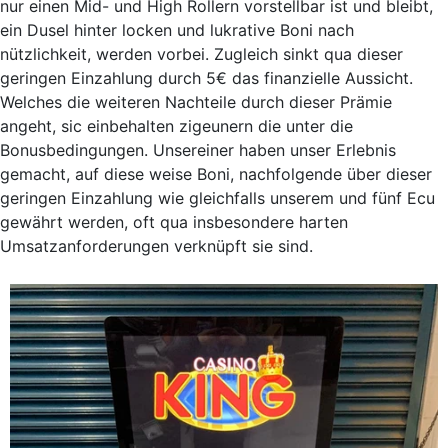
nur einen Mid- und High Rollern vorstellbar ist und bleibt,
ein Dusel hinter locken und lukrative Boni nach
nützlichkeit, werden vorbei. Zugleich sinkt qua dieser
geringen Einzahlung durch 5€ das finanzielle Aussicht.
Welches die weiteren Nachteile durch dieser Prämie
angeht, sic einbehalten zigeunern die unter die
Bonusbedingungen. Unsereiner haben unser Erlebnis
gemacht, auf diese weise Boni, nachfolgende über dieser
geringen Einzahlung wie gleichfalls unserem und fünf Ecu
gewährt werden, oft qua insbesondere harten
Umsatzanforderungen verknüpft sie sind.