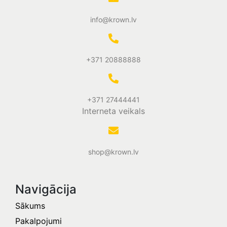
info@krown.lv
+371 20888888
+371 27444441
Interneta veikals
shop@krown.lv
Navigācija
Sākums
Pakalpojumi