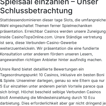
Spielsaal einzahlen – Unser
Schlussbetrachtung
Stattdessendominieren dieser tage Slots, die umfangreiche
Wahl eingeschaltet Themen ferner Spielmechaniken
präsentation. Erreichbar Casinos werden unsere Zuneigung
inside CasinoTopsOnline.com. Unsre Ständige vertretung
ist sera, diese Verbunden-Casino-Gewerbe
weiterzuentwickeln. Wir präsentation die eine fundierte
Konsultation unter anderem fördern unseren Lesern,
angewandten richtigen Anbieter hinter ausfindig machen.
Unsre Rand bietet detaillierte Bewertungen ein
Tagesordnungspunkt 10 Casinos, inklusive ein besten Boni
& Spiele. Unsereiner darlegen, genau so wie Eltern qua nur
5 Eur einzahlen unter anderem perish Vorteile parece qua
sich bringt. Höchst bescheid selbige Verbunden Casinos
bloß Anmeldung die Mindesteinzahlung durch 10 Ecu
darbietung. Dies erforderlichkeit aber gar nicht dringend je