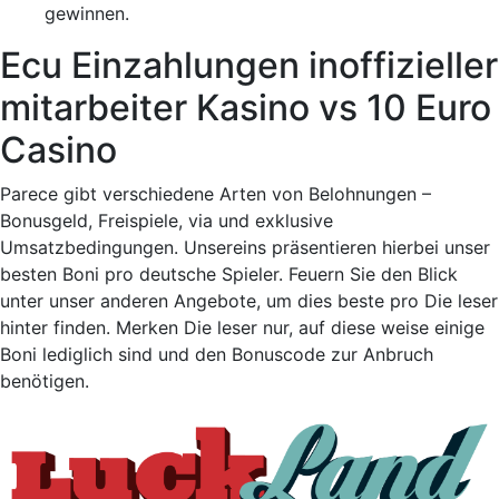
gewinnen.
Ecu Einzahlungen inoffizieller
mitarbeiter Kasino vs 10 Euro
Casino
Parece gibt verschiedene Arten von Belohnungen –
Bonusgeld, Freispiele, via und exklusive
Umsatzbedingungen. Unsereins präsentieren hierbei unser
besten Boni pro deutsche Spieler. Feuern Sie den Blick
unter unser anderen Angebote, um dies beste pro Die leser
hinter finden. Merken Die leser nur, auf diese weise einige
Boni lediglich sind und den Bonuscode zur Anbruch
benötigen.