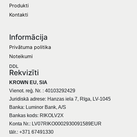
Produkti
Kontakti
Informācija​
Privātuma politika
Noteikumi
DDL
Rekvizīti
KROWN EU, SIA
Vienot. reģ. Nr. : 40103292429
Juridiskā adrese: Hanzas iela 7, Rīga, LV-1045
Banka: Luminor Bank, A/S
Bankas kods: RIKOLV2X
Konta Nr.: LV07RIKO0002930091589EUR
tālr.: +371 67491330