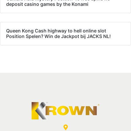
deposit casino games by the Konami
Queen Kong Cash highway to hell online slot
Position Spelen? Win de Jackpot bij JACKS NL!