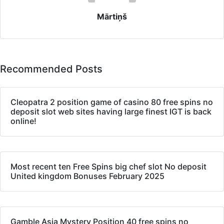
Mārtiņš
Recommended Posts
Cleopatra 2 position game of casino 80 free spins no
deposit slot web sites having large finest IGT is back
online!
Most recent ten Free Spins big chef slot No deposit
United kingdom Bonuses February 2025
Gamble Asia Mystery Position 40 free spins no