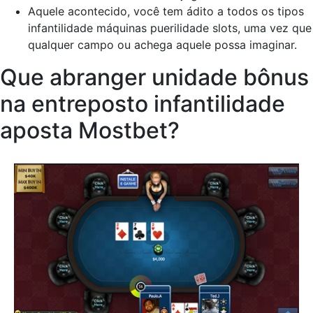
Aquele acontecido, você tem ádito a todos os tipos
infantilidade máquinas puerilidade slots, uma vez que
qualquer campo ou achega aquele possa imaginar.
Que abranger unidade bônus
na entreposto infantilidade
aposta Mostbet?