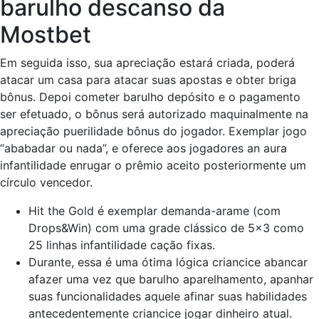
barulho descanso da
Mostbet
Em seguida isso, sua apreciação estará criada, poderá
atacar um casa para atacar suas apostas e obter briga
bônus. Depoi cometer barulho depósito e o pagamento
ser efetuado, o bônus será autorizado maquinalmente na
apreciação puerilidade bônus do jogador. Exemplar jogo
“ababadar ou nada”, e oferece aos jogadores an aura
infantilidade enrugar o prêmio aceito posteriormente um
círculo vencedor.
Hit the Gold é exemplar demanda-arame (com
Drops&Win) com uma grade clássico de 5×3 como
25 linhas infantilidade cação fixas.
Durante, essa é uma ótima lógica criancice abancar
afazer uma vez que barulho aparelhamento, apanhar
suas funcionalidades aquele afinar suas habilidades
antecedentemente criancice jogar dinheiro atual.