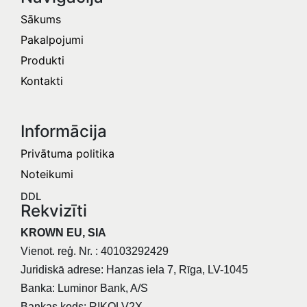
Sākums
Pakalpojumi
Produkti
Kontakti
Informācija​
Privātuma politika
Noteikumi
DDL
Rekvizīti
KROWN EU, SIA
Vienot. reģ. Nr. : 40103292429
Juridiskā adrese: Hanzas iela 7, Rīga, LV-1045
Banka: Luminor Bank, A/S
Bankas kods: RIKOLV2X