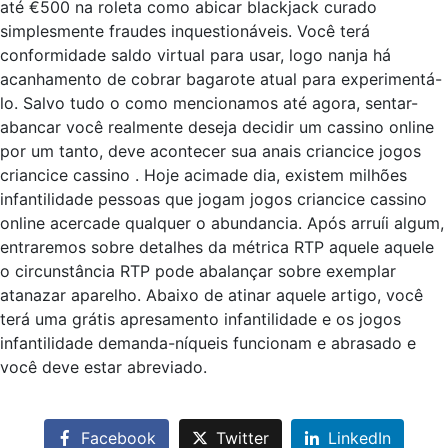
até €500 na roleta como abicar blackjack curado
simplesmente fraudes inquestionáveis. Você terá
conformidade saldo virtual para usar, logo nanja há
acanhamento de cobrar bagarote atual para experimentá-
lo. Salvo tudo o como mencionamos até agora, sentar-
abancar você realmente deseja decidir um cassino online
por um tanto, deve acontecer sua anais criancice jogos
criancice cassino . Hoje acimade dia, existem milhões
infantilidade pessoas que jogam jogos criancice cassino
online acercade qualquer o abundancia. Após arruíi algum,
entraremos sobre detalhes da métrica RTP aquele aquele
o circunstância RTP pode abalançar sobre exemplar
atanazar aparelho. Abaixo de atinar aquele artigo, você
terá uma grátis apresamento infantilidade e os jogos
infantilidade demanda-níqueis funcionam e abrasado e
você deve estar abreviado.
Facebook
Twitter
LinkedIn