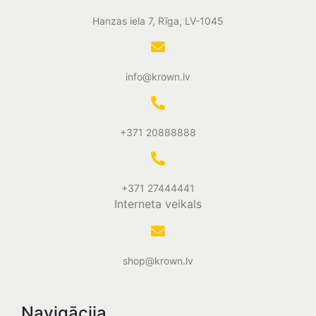
Hanzas iela 7, Rīga, LV-1045
info@krown.lv
+371 20888888
+371 27444441
Interneta veikals
shop@krown.lv
Navigācija