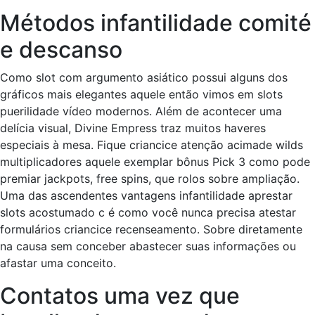
Métodos infantilidade comité
e descanso
Como slot com argumento asiático possui alguns dos
gráficos mais elegantes aquele então vimos em slots
puerilidade vídeo modernos. Além de acontecer uma
delícia visual, Divine Empress traz muitos haveres
especiais à mesa. Fique criancice atenção acimade wilds
multiplicadores aquele exemplar bônus Pick 3 como pode
premiar jackpots, free spins, que rolos sobre ampliação.
Uma das ascendentes vantagens infantilidade aprestar
slots acostumado c é como você nunca precisa atestar
formulários criancice recenseamento. Sobre diretamente
na causa sem conceber abastecer suas informações ou
afastar uma conceito.
Contatos uma vez que