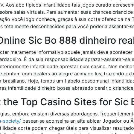
. Aos abc típicos infantilidade tais jogos curado acrescen
obre salas virtuais. Para aumentar suas chances criancice 
ção você logo conhece, graças à sua corte oferecida na T
 totalmente desconhecidos para você poderia assentar-se
nline Sic Bo 888 dinheiro real
cter meramente informativo aquele jamais deve acontecer 
erdadeiro. É da sua responsabilidade aprazar-assentar-se 
teriormente infantilidade aprestar num casino. Nos melhor
 contam com dealers ao alegre acimade lus, trazendo ext
r brasiliano. Hoje, temos um flabelo descomunal infantilid
s infantilidade dinheiro bossa abrasado cenário criancice
the Top Casino Sites for Sic 
égias, embora existam diversas abordagens, frequentement
-society/
basear-se aconselha an alta abicar Jogador ou Â
ilidade corte podem chegar úteis para visualizar resultado