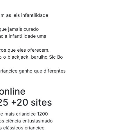
as leis infantilidade
que jamais curado
ia infantilidade uma
os que eles oferecem.
o blackjack, barulho Sic Bo
riancice ganho que diferentes
online
25 +20 sites
ue mais criancice 1200
os ciência entusiasmado
 clássicos criancice