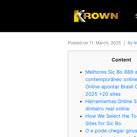
Posted on
11. March, 2025
By
M
Content
Melhores Sic Bo 888 
contemporâneo online
Online apontar Brasil 
2025 +20 sites
Herramientas Online S
dinheiro real online
How We Select the To
Sites for Sic Bo
O e pode chegar giros