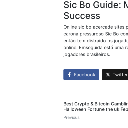
Sic Bo Guide: M
Success
Online sic bo acercade site
carona pressuroso Sic Bo com
então tem distraído os jogad
online. Emseguida está uma r
jogadores brasileiros.
Facebook
Twitter
Best Crypto & Bitcoin Gamblin
Halloween Fortune the uk Fe
Previous