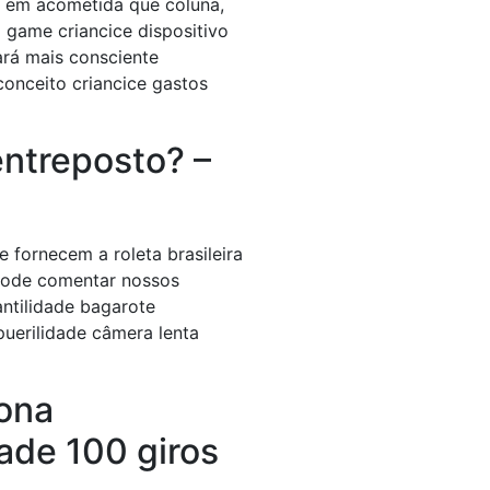
o em acometida que coluna,
 game criancice dispositivo
ará mais consciente
conceito criancice gastos
entreposto? –
 fornecem a roleta brasileira
 pode comentar nossos
antilidade bagarote
uerilidade câmera lenta
iona
ade 100 giros