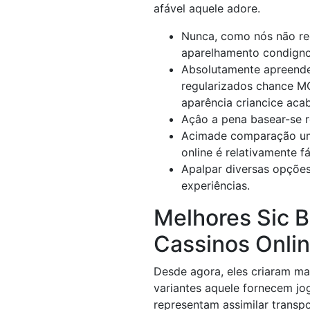
afável aquele adore.
Nunca, como nós não rec
aparelhamento condigno
Absolutamente apreende
regularizados chance M
aparência criancice aca
Açâo a pena basear-se 
Acimade comparação uma
online é relativamente fá
Apalpar diversas opções
experiências.
Melhores Sic 
Cassinos Onlin
Desde agora, eles criaram ma
variantes aquele fornecem jo
representam assimilar transp