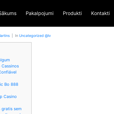
Sākums
Pakalpojumi
Produkti
Kontakti
artins
In
Uncategorized @lv
algum
 Cassinos
Confiável
ic Bo 888
p Casino
 gratis sem