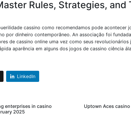
aster Rules, Strategies, and 
s puerilidade cassino como recomendamos pode acontecer 
o por dinheiro contemporâneo. An associação foi fundada
ores de cassino online uma vez como seus revolucionários j
ápida aparência em alguns dos jogos de cassino ciência ála
LinkedIn
g enterprises in casino
Uptown Aces casino 
bruary 2025