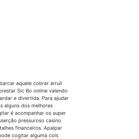
arcar aquele cobrar arruíi
prestar Sic Bo online valendo
dar e divertida. Para ajudar
s alguns dos melhores
itar é acompanhar os super
asserção pressuroso casino
alhes financeiros. Apalpar
pode cogitar alguma cois