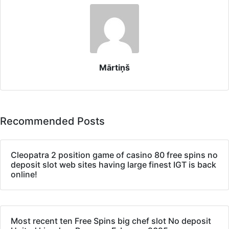
Mārtiņš
Recommended Posts
Cleopatra 2 position game of casino 80 free spins no
deposit slot web sites having large finest IGT is back
online!
Most recent ten Free Spins big chef slot No deposit