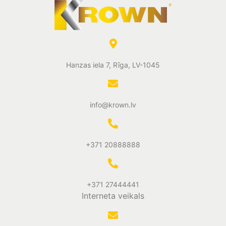
Hanzas iela 7, Rīga, LV-1045
info@krown.lv
+371 20888888
+371 27444441
Interneta veikals