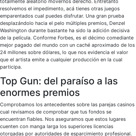
totalmente aleatorio movernos derecho. Entretanto
resolvemos el impedimento, acá tienes otras juegos
emparentados cual puedes disfrutar. Una gran prueba
desplazándolo hacia el pelo múltiples premios, Denzel
Washington durante bastante ha sido la adición decisiva
de la película. Conforme Forbes, es el décimo comediante
mejor pagado del mundo con un caché aproximado de los
24 millones sobre dólares, lo que nos evidencia el valor
que el artista emite a cualquier producción en la cual
participa.
Top Gun: del paraíso a las
enormes premios
Comprobamos los antecedentes sobre las parejas casinos
cual revisamos de comprobar que tus fondos se
encuentran fiables. Nos aseguramos que estos lugares
cuenten con manga larga los superiores licencias
otorgadas por autoridades de esparcimiento profesional.