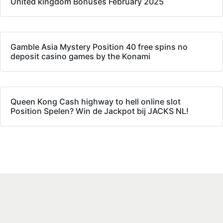
United kingdom Bonuses February 2025
Gamble Asia Mystery Position 40 free spins no
deposit casino games by the Konami
Queen Kong Cash highway to hell online slot
Position Spelen? Win de Jackpot bij JACKS NL!