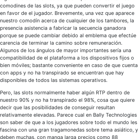
comodines de las slots, ya que pueden convertir el juego
en favor de el jugador. Brevemente, una vez que aparece
nuestro comodín acerca de cualquier de los tambores, la
presencia asistencia a fabricar la secuencia ganadora
porque se puede cambiar debido al emblema que efectúe
carencia de terminar la camino sobre remuneración.
Algunos de los ángulos de mayor importantes serí­a una
compatibilidad de el plataforma a los dispositivos fijos o
bien móviles; bastante conveniente en caso de que cuenta
con apps y no ha transpirado se encuentran que hay
disponibles de todos las sistemas operativos.
Pero, las slots normalmente haber algún RTP dentro de
nuestro 90% y no ha transpirado el 98%, cosa que quiere
decir que las posibilidades de conseguir resultan
relativamente elevadas. Parece cual en Bally Technologies
son saber de que a los jugadores sobre todo el mundo les
fascina con una gran tragamonedas sobre tema asiático, y
deben muchas, con manga larga precios como 88