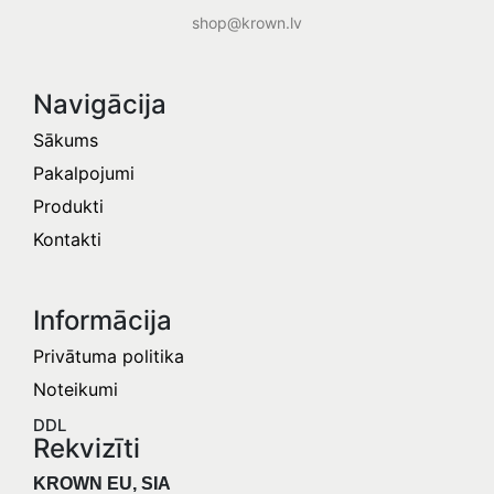
shop@krown.lv
Navigācija
Sākums
Pakalpojumi
Produkti
Kontakti
Informācija​
Privātuma politika
Noteikumi
DDL
Rekvizīti
KROWN EU, SIA