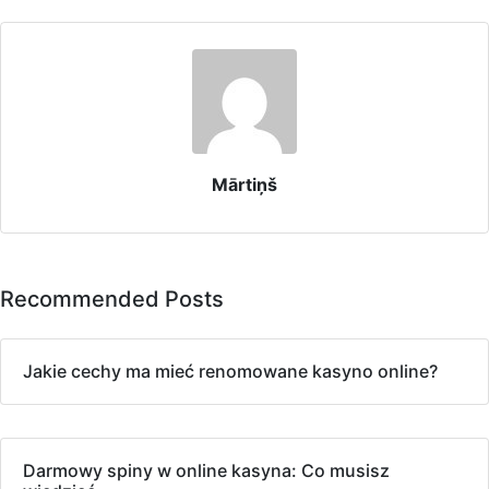
Mārtiņš
Recommended Posts
Jakie cechy ma mieć renomowane kasyno online?
Darmowy spiny w online kasyna: Co musisz