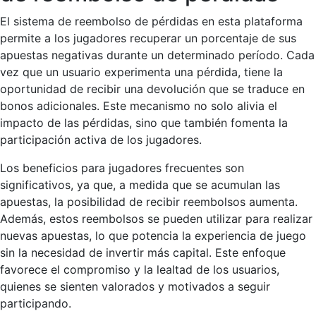
El sistema de reembolso de pérdidas en esta plataforma
permite a los jugadores recuperar un porcentaje de sus
apuestas negativas durante un determinado período. Cada
vez que un usuario experimenta una pérdida, tiene la
oportunidad de recibir una devolución que se traduce en
bonos adicionales. Este mecanismo no solo alivia el
impacto de las pérdidas, sino que también fomenta la
participación activa de los jugadores.
Los beneficios para jugadores frecuentes son
significativos, ya que, a medida que se acumulan las
apuestas, la posibilidad de recibir reembolsos aumenta.
Además, estos reembolsos se pueden utilizar para realizar
nuevas apuestas, lo que potencia la experiencia de juego
sin la necesidad de invertir más capital. Este enfoque
favorece el compromiso y la lealtad de los usuarios,
quienes se sienten valorados y motivados a seguir
participando.