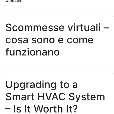
wiedzieć
Scommesse virtuali –
cosa sono e come
funzionano
Upgrading to a
Smart HVAC System
– Is It Worth It?