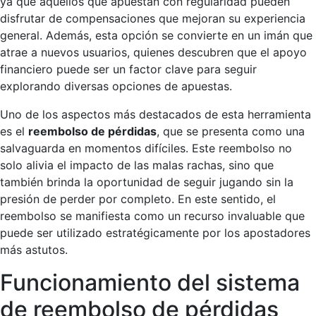
ya que aquellos que apuestan con regularidad pueden
disfrutar de compensaciones que mejoran su experiencia
general. Además, esta opción se convierte en un imán que
atrae a nuevos usuarios, quienes descubren que el apoyo
financiero puede ser un factor clave para seguir
explorando diversas opciones de apuestas.
Uno de los aspectos más destacados de esta herramienta
es el
reembolso de pérdidas
, que se presenta como una
salvaguarda en momentos difíciles. Este reembolso no
solo alivia el impacto de las malas rachas, sino que
también brinda la oportunidad de seguir jugando sin la
presión de perder por completo. En este sentido, el
reembolso se manifiesta como un recurso invaluable que
puede ser utilizado estratégicamente por los apostadores
más astutos.
Funcionamiento del sistema
de reembolso de pérdidas