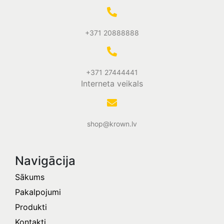
+371 20888888
+371 27444441
Interneta veikals
shop@krown.lv
Navigācija
Sākums
Pakalpojumi
Produkti
Kontakti