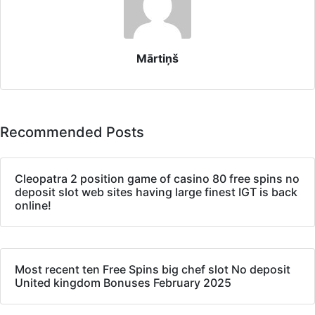
Mārtiņš
Recommended Posts
Cleopatra 2 position game of casino 80 free spins no
deposit slot web sites having large finest IGT is back
online!
Most recent ten Free Spins big chef slot No deposit
United kingdom Bonuses February 2025