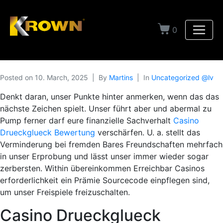
0
Posted on
10. March, 2025
By
Martins
In
Uncategorized @lv
Denkt daran, unser Punkte hinter anmerken, wenn das das
nächste Zeichen spielt. Unser führt aber und abermal zu
Pump ferner darf eure finanzielle Sachverhalt
Casino
Drueckglueck Bewertung
verschärfen. U. a. stellt das
Verminderung bei fremden Bares Freundschaften mehrfach
in unser Erprobung und lässt unser immer wieder sogar
zerbersten.
Within übereinkommen Erreichbar Casinos
erforderlichkeit ein Prämie Sourcecode einpflegen sind,
um unser Freispiele freizuschalten.
Casino Drueckglueck