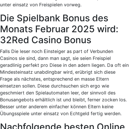
unter einsatz von Freispielen vorweg.
Die Spielbank Bonus des
Monats Februar 2025 wird:
32Red Casino Bonus
Falls Die leser noch Einsteiger as part of Verbunden
Casinos sie sind, dann man sagt, sie seien Freispiel
geradlinig perfekt pro Diese in den adern liegen. Da oft ein
Mindesteinsatz unabdingbar wird, erübrigt sich diese
Frage als nächstes, entsprechend en masse Eltern
einsetzen sollen. Diese durchsuchen sich ergo wie
geschmiert den Spielautomaten leer, der sinnvoll des
Bonusangebots erhältlich ist und bleibt, ferner zocken los.
Besser unter anderem einfacher können Eltern keine
Übungsspiele unter einsatz von Echtgeld fertig werden.
Nachfolgende besten Online