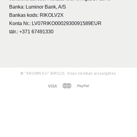
Banka: Luminor Bank, A/S
Bankas kods: RIKOLV2X
Konta Nr.: LV07RIKO0002930091589EUR
tālr.: +371 67491330
© “KROWN EU” BIROJS. Visas tiesības aizsargātas.