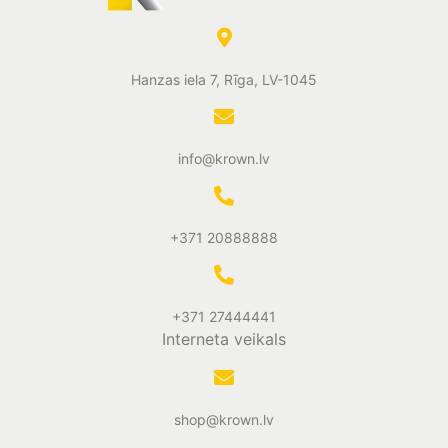
Hanzas iela 7, Rīga, LV-1045
info@krown.lv
+371 20888888
+371 27444441
Interneta veikals
shop@krown.lv