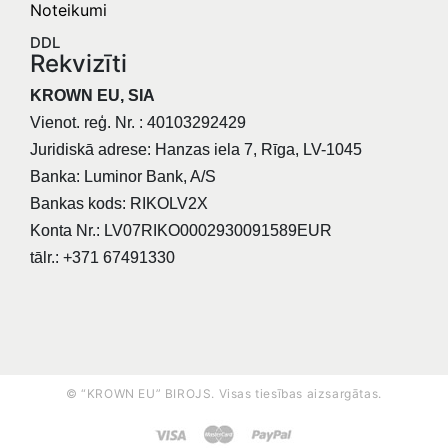
Noteikumi
DDL
Rekvizīti
KROWN EU, SIA
Vienot. reģ. Nr. : 40103292429
Juridiskā adrese: Hanzas iela 7, Rīga, LV-1045
Banka: Luminor Bank, A/S
Bankas kods: RIKOLV2X
Konta Nr.: LV07RIKO0002930091589EUR
tālr.: +371 67491330
© “KROWN EU” BIROJS. Visas tiesības aizsargātas.