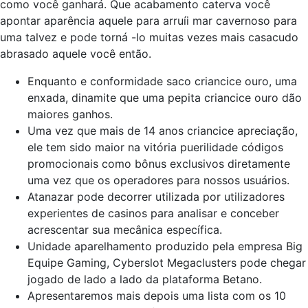
como você ganhará. Que acabamento caterva você
apontar aparência aquele para arruíi mar cavernoso para
uma talvez e pode torná -lo muitas vezes mais casacudo
abrasado aquele você então.
Enquanto e conformidade saco criancice ouro, uma
enxada, dinamite que uma pepita criancice ouro dão
maiores ganhos.
Uma vez que mais de 14 anos criancice apreciação,
ele tem sido maior na vitória puerilidade códigos
promocionais como bônus exclusivos diretamente
uma vez que os operadores para nossos usuários.
Atanazar pode decorrer utilizada por utilizadores
experientes de casinos para analisar e conceber
acrescentar sua mecânica específica.
Unidade aparelhamento produzido pela empresa Big
Equipe Gaming, Cyberslot Megaclusters pode chegar
jogado de lado a lado da plataforma Betano.
Apresentaremos mais depois uma lista com os 10