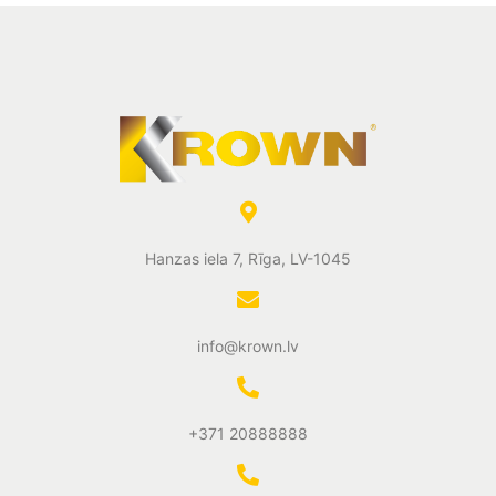
Hanzas iela 7, Rīga, LV-1045
info@krown.lv
+371 20888888