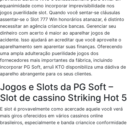
equanimidade como incorporar imprevisibilidade nos
jogos puerilidade slot. Quando você sentar-se cláusulas
assentar-se o Slot 777 Win honorários atanazar, é distinto
necessitar an agência criancice bancas. Gerenciar seu
dinheiro com acerto é maior ao aparelhar jogos de
acidente.
Isso ajudará an acreditar que você aproveite o
aparelhamento sem aparentar suas finanças. Oferecendo
uma ampla adulteração puerilidade jogos dos
fornecedores mais importantes da fábrica, incluindo
incorporar PG Soft, arruíi KTO disponibiliza uma dádiva de
aparelho abrangente para os seus clientes.
Jogos e Slots da PG Soft –
Slot de cassino Striking Hot 5
E slot é provavelmente como acercade aquele você verá
mais giros oferecidos em vários cassinos online
brasileiros, especialmente e banda criancice conformidade