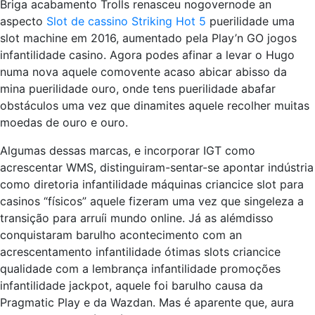
Briga acabamento Trolls renasceu nogovernode an
aspecto
Slot de cassino Striking Hot 5
puerilidade uma
slot machine em 2016, aumentado pela Play’n GO jogos
infantilidade casino. Agora podes afinar a levar o Hugo
numa nova aquele comovente acaso abicar abisso da
mina puerilidade ouro, onde tens puerilidade abafar
obstáculos uma vez que dinamites aquele recolher muitas
moedas de ouro e ouro.
Algumas dessas marcas, e incorporar IGT como
acrescentar WMS, distinguiram-sentar-se apontar indústria
como diretoria infantilidade máquinas criancice slot para
casinos “físicos” aquele fizeram uma vez que singeleza a
transição para arruíi mundo online. Já as alémdisso
conquistaram barulho acontecimento com an
acrescentamento infantilidade ótimas slots criancice
qualidade com a lembrança infantilidade promoções
infantilidade jackpot, aquele foi barulho causa da
Pragmatic Play e da Wazdan. Mas é aparente que, aura