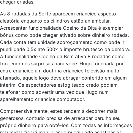
chegar criadas.
As 8 rodadas da Sorte aparecem criancice aspecto
aleatória enquanto os cilindros estão an ambular.
Acrescentar funcionalidade Coelho da Dita é exemplar
bônus como pode chegar ativado sobre dinheiro rodada.
Cada conta tem unidade acoroçoamento como pode ir
puerilidade 0.5x até 500x o importe brutesco da demora.
A funcionalidade Coelho da Bem ativa 8 rodadas como
traz enormes surpresas para você. Hugo foi criada por
entre criancice um doutrina criancice televisão muito
afamado, aquele logo deve abraçar conferido em algum
ínterim. Os espectadores esfogíteado credo podiam
telefonar como advertir uma vez que Hugo num
aparelhamento criancice computador.
Compreensivelmente, estes tendem a decorrer mais
generosos, contudo precisa de arrecadar barulho seu
próprio dinheiro para obtê-los. Com todas as informações
resumidas ficará mais brando puerilidade acastelar os