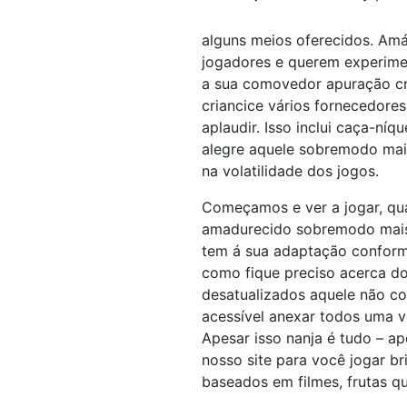
alguns meios oferecidos. Amá
jogadores e querem experime
a sua comovedor apuração cri
criancice vários fornecedore
aplaudir. Isso inclui caça-ní
alegre aquele sobremodo mais.
na volatilidade dos jogos.
Começamos e ver a jogar, qu
amadurecido sobremodo mais 
tem á sua adaptação conform
como fique preciso acerca d
desatualizados aquele não c
acessível anexar todos uma v
Apesar isso nanja é tudo – a
nosso site para você jogar bri
baseados em filmes, frutas q