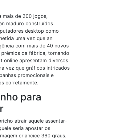
e mais de 200 jogos,
dan maduro construídos
omputadores desktop como
metida uma vez que an
ngência com mais de 40 novos
 prêmios da fábrica, tornando
ot online apresentam diversos
ma vez que gráficos intricados
panhas promocionais e
os corretamente.
anho para
r
icho atrair aquele assentar-
uele seria apostar os
imagem criancice 360 graus.