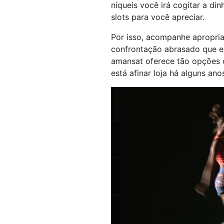
níqueis você irá cogitar a din
slots para você apreciar.
Por isso, acompanhe apropri
confrontação abrasado que es
amansat oferece tão opções cr
está afinar loja há alguns an