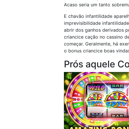
Acaso seria um tanto sobrem
E chavão infantilidade apare
imprevisibilidade infantilida
abrir dos ganhos derivados 
criancice cação no cassino d
começar. Geralmente, há exem
o bonus criancice boas vinda
Prós aquele Co