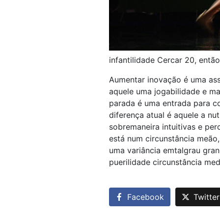
infantilidade Cercar 20, entã
Aumentar inovação é uma assi
aquele uma jogabilidade e ma
parada é uma entrada para co
diferença atual é aquele a nu
sobremaneira intuitivas e per
está num circunstância meão, 
uma variância emtalgrau gra
puerilidade circunstância med
Facebook
Twitter