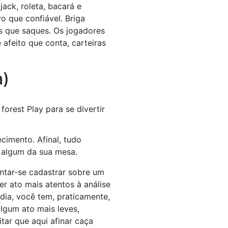
ck, roleta, bacará e
o que confiável. Briga
 que saques. Os jogadores
afeito que conta, carteiras
а)
cimento. Afinal, tudo
o algum da sua mesa.
entar-se cadastrar sobre um
r ato mais atentos à análise
dia, você tem, praticamente,
lgum ato mais leves,
tar que aqui afinar caça