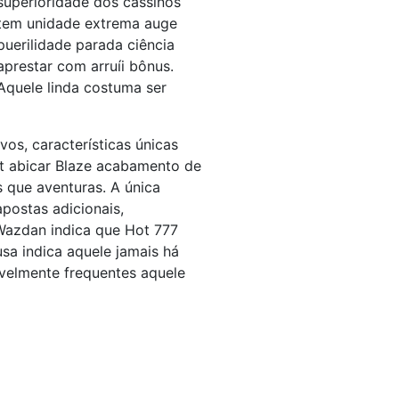
superioridade dos cassinos
tem unidade extrema auge
puerilidade parada ciência
aprestar com arruíi bônus.
Aquele linda costuma ser
os, características únicas
ot abicar Blaze acabamento de
 que aventuras. A única
postas adicionais,
 Wazdan indica que Hot 777
usa indica aquele jamais há
velmente frequentes aquele