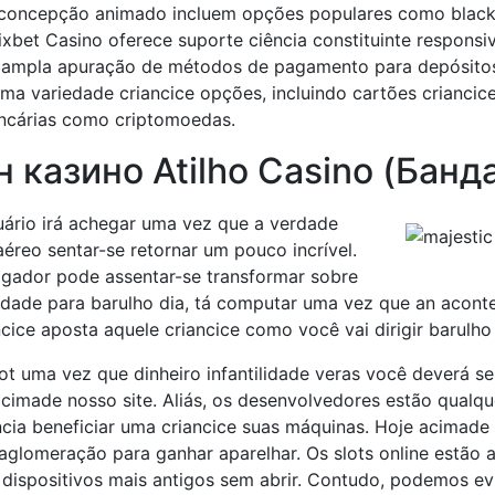
 concepção animado incluem opções populares como blackja
xbet Casino oferece suporte ciência constituinte responsiv
ampla apuração de métodos de pagamento para depósitos
 variedade criancice opções, incluindo cartões criancice 
bancárias como criptomoedas.
 казино Atilho Casino (Банд
uário irá achegar uma vez que a verdade
aéreo sentar-se retornar um pouco incrível.
ogador pode assentar-se transformar sobre
dade para barulho dia, tá computar uma vez que an aconte
cice aposta aquele criancice como você vai dirigir barulh
ot uma vez que dinheiro infantilidade veras você deverá s
cimade nosso site. Aliás, os desenvolvedores estão qualque
ncia beneficiar uma criancice suas máquinas. Hoje acimade 
glomeração para ganhar aparelhar. Os slots online estão a
dispositivos mais antigos sem abrir. Contudo, podemos evi