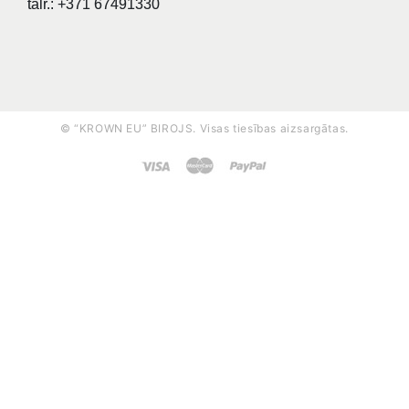
tālr.: +371 67491330
© “KROWN EU” BIROJS. Visas tiesības aizsargātas.