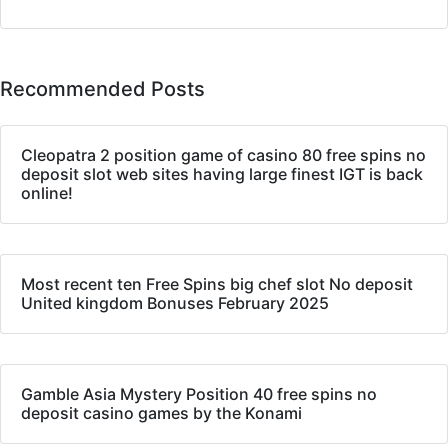
Recommended Posts
Cleopatra 2 position game of casino 80 free spins no
deposit slot web sites having large finest IGT is back
online!
Most recent ten Free Spins big chef slot No deposit
United kingdom Bonuses February 2025
Gamble Asia Mystery Position 40 free spins no
deposit casino games by the Konami