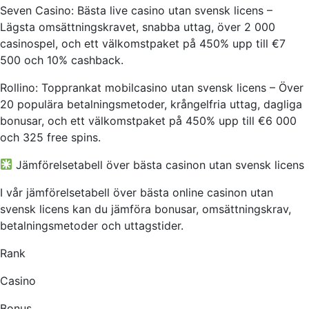
Seven Casino: Bästa live casino utan svensk licens –
Lägsta omsättningskravet, snabba uttag, över 2 000
casinospel, och ett välkomstpaket på 450% upp till €7
500 och 10% cashback.
Rollino: Topprankat mobilcasino utan svensk licens – Över
20 populära betalningsmetoder, krångelfria uttag, dagliga
bonusar, och ett välkomstpaket på 450% upp till €6 000
och 325 free spins.
Jämförelsetabell över bästa casinon utan svensk licens
I vår jämförelsetabell över bästa online casinon utan
svensk licens kan du jämföra bonusar, omsättningskrav,
betalningsmetoder och uttagstider.
Rank
Casino
Bonus