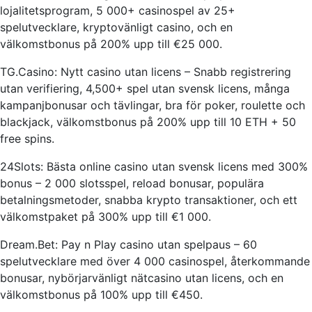
lojalitetsprogram, 5 000+ casinospel av 25+
spelutvecklare, kryptovänligt casino, och en
välkomstbonus på 200% upp till €25 000.
TG.Casino: Nytt casino utan licens – Snabb registrering
utan verifiering, 4,500+ spel utan svensk licens, många
kampanjbonusar och tävlingar, bra för poker, roulette och
blackjack, välkomstbonus på 200% upp till 10 ETH + 50
free spins.
24Slots: Bästa online casino utan svensk licens med 300%
bonus – 2 000 slotsspel, reload bonusar, populära
betalningsmetoder, snabba krypto transaktioner, och ett
välkomstpaket på 300% upp till €1 000.
Dream.Bet: Pay n Play casino utan spelpaus – 60
spelutvecklare med över 4 000 casinospel, återkommande
bonusar, nybörjarvänligt nätcasino utan licens, och en
välkomstbonus på 100% upp till €450.