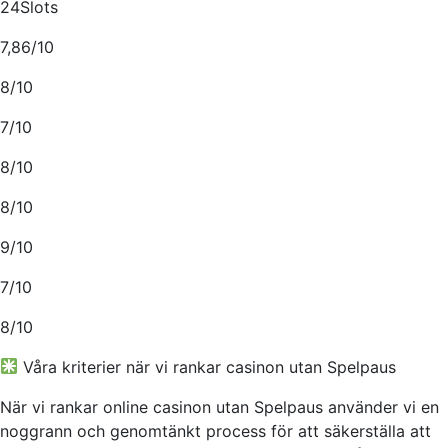
24Slots
7,86/10
8/10
7/10
8/10
8/10
9/10
7/10
8/10
Våra kriterier när vi rankar casinon utan Spelpaus
När vi rankar online casinon utan Spelpaus använder vi en
noggrann och genomtänkt process för att säkerställa att