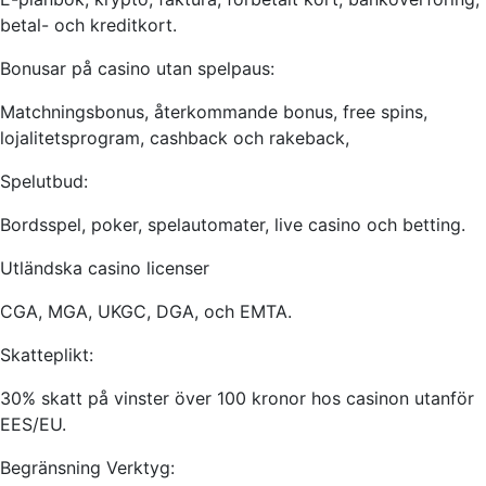
betal- och kreditkort.
Bonusar på casino utan spelpaus:
Matchningsbonus, återkommande bonus, free spins,
lojalitetsprogram, cashback och rakeback,
Spelutbud:
Bordsspel, poker, spelautomater, live casino och betting.
Utländska casino licenser
CGA, MGA, UKGC, DGA, och EMTA.
Skatteplikt:
30% skatt på vinster över 100 kronor hos casinon utanför
EES/EU.
Begränsning Verktyg: