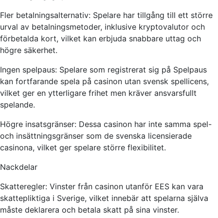
Fler betalningsalternativ: Spelare har tillgång till ett större
urval av betalningsmetoder, inklusive kryptovalutor och
förbetalda kort, vilket kan erbjuda snabbare uttag och
högre säkerhet.
Ingen spelpaus: Spelare som registrerat sig på Spelpaus
kan fortfarande spela på casinon utan svensk spellicens,
vilket ger en ytterligare frihet men kräver ansvarsfullt
spelande.
Högre insatsgränser: Dessa casinon har inte samma spel-
och insättningsgränser som de svenska licensierade
casinona, vilket ger spelare större flexibilitet.
Nackdelar
Skatteregler: Vinster från casinon utanför EES kan vara
skattepliktiga i Sverige, vilket innebär att spelarna själva
måste deklarera och betala skatt på sina vinster.