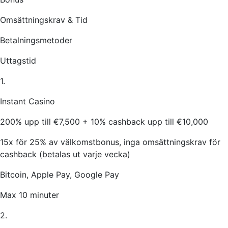
Omsättningskrav & Tid
Betalningsmetoder
Uttagstid
1.
Instant Casino
200% upp till €7,500 + 10% cashback upp till €10,000
15x för 25% av välkomstbonus, inga omsättningskrav för
cashback (betalas ut varje vecka)
Bitcoin, Apple Pay, Google Pay
Max 10 minuter
2.