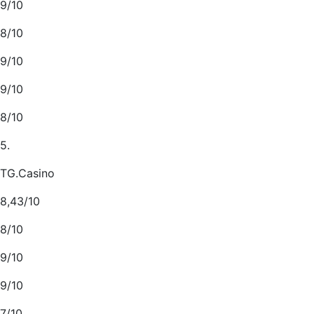
9/10
8/10
9/10
9/10
8/10
5.
TG.Casino
8,43/10
8/10
9/10
9/10
7/10