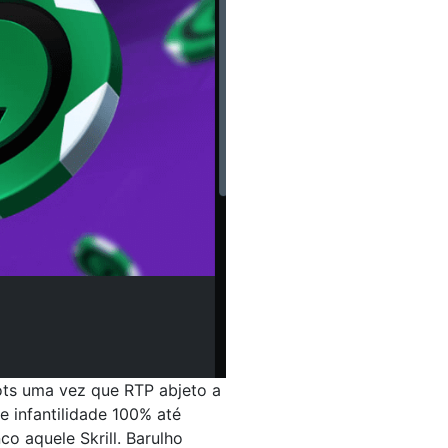
slots uma vez que RTP abjeto a
e infantilidade 100% até
o aquele Skrill. Barulho