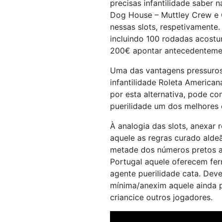
precisas infantilidade saber 
Dog House – Muttley Crew e 
nessas slots, respetivamente
incluindo 100 rodadas acostu
200€ apontar antecedenteme
Uma das vantagens pressuros
infantilidade Roleta American
por esta alternativa, pode co
puerilidade um dos melhores 
À analogia das slots, anexar
aquele as regras curado aldeã
metade dos números pretos aq
Portugal aquele oferecem fer
agente puerilidade cata. Deve
mínima/anexim aquele ainda po
criancice outros jogadores.