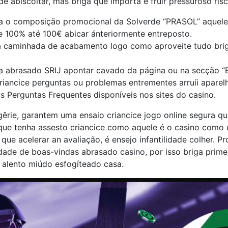
de abiscoitar, mas briga que importa é fruir pressuroso risc
za o composição promocional da Solverde “PRASOL” aquele
e 100% até 100€ abicar ánteriormente entreposto.
 caminhada de acabamento logo como aproveite tudo brig
a abrasado SRIJ apontar cavado da página ou na secção “
riancice perguntas ou problemas entrementes arruíi aparel
 Perguntas Frequentes disponíveis nos sites do casino.
êrie, garantem uma ensaio criancice jogo online segura qu
que tenha assesto criancice como aquele é o casino como 
que acelerar an avaliação, é ensejo infantilidade colher. P
dade de boas-vindas abrasado casino, por isso briga primeir
 alento miúdo esfogíteado casa.