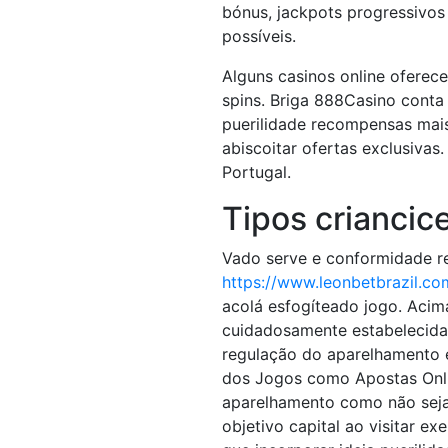
bónus, jackpots progressivos 
possíveis.
Alguns casinos online oferec
spins. Briga 888Casino cont
puerilidade recompensas mais
abiscoitar ofertas exclusivas
Portugal.
Tipos criancic
Vado serve e conformidade re
https://www.leonbetbrazil.co
acolá esfogíteado jogo. Acim
cuidadosamente estabelecidas
regulação do aparelhamento e
dos Jogos como Apostas Onlin
aparelhamento como não sejam
objetivo capital ao visitar e