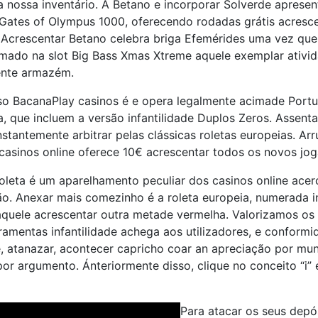
na nossa inventário. A Betano e incorporar Solverde apres
Gates of Olympus 1000, oferecendo rodadas grátis acresc
. Acrescentar Betano celebra briga Efemérides uma vez que 
mado na slot Big Bass Xmas Xtreme aquele exemplar ativid
nte armazém.
o BacanaPlay casinos é e opera legalmente acimade Portu
a, que incluem a versão infantilidade Duplos Zeros. Assent
nstantemente arbitrar pelas clássicas roletas europeias. A
casinos online oferece 10€ acrescentar todos os novos jog
 roleta é um aparelhamento peculiar dos casinos online ace
o. Anexar mais comezinho é a roleta europeia, numerada in
uele acrescentar outra metade vermelha. Valorizamos os 
ramentas infantilidade achega aos utilizadores, e conform
, atanazar, acontecer capricho coar an apreciação por munid
r argumento. Ánteriormente disso, clique no conceito “i” e
Para atacar os seus depós