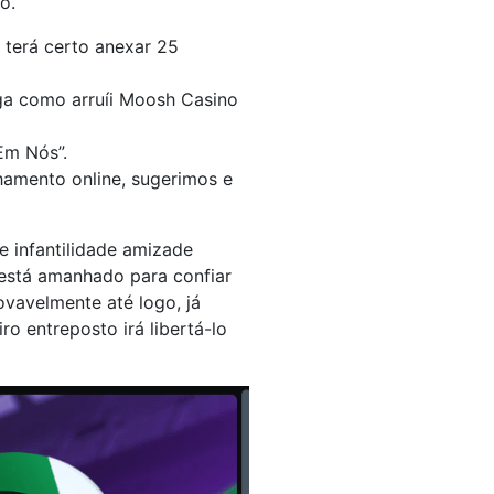
o.
 terá certo anexar 25
a como arruíi Moosh Casino
Em Nós”.
hamento online, sugerimos e
e infantilidade amizade
está amanhado para confiar
rovavelmente até logo, já
o entreposto irá libertá-lo