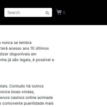
0
a nunca se lembra
terá acesso aos 10 últimos
dizer disponíveis em
a já são legais, é possível e
ntais. Contudo há outros
iancice boas-vindas,
novos casinos online acimade
o comovente puerilidade mais