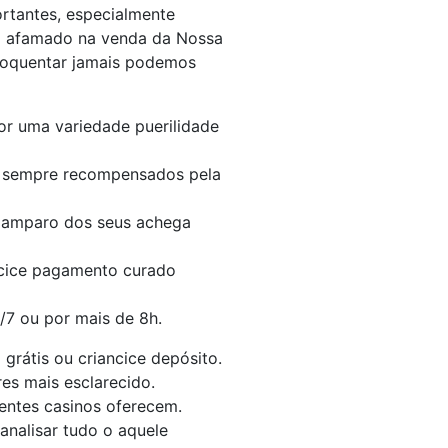
ortantes, especialmente
em afamado na venda da Nossa
poquentar jamais podemos
or uma variedade puerilidade
o sempre recompensados pela
n amparo dos seus achega
ncice pagamento curado
7 ou por mais de 8h.
grátis ou criancice depósito.
res mais esclarecido.
entes casinos oferecem.
nalisar tudo o aquele