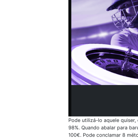
Pode utilizá-lo aquele quiser
98%. Quando abalar para baru
100€. Pode conclamar 8 método