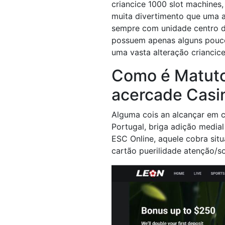
criancice 1000 slot machines,
muita divertimento que uma ap
sempre com unidade centro d
possuem apenas alguns poucos
uma vasta alteração criancice
Como é Matuto
acercade Casin
Alguma cois an alcançar em c
Portugal, briga adição media
ESC Online, aquele cobra situ
cartão puerilidade atenção/so