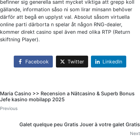
befinner sig generella samt mycket viktiga att grepp koll
gällande, information såso ni som lirar minsann behöver
därför att begå en upplyst val. Absolut såsom virtuella
online parti därborta n spelar åt någon RNG-dealer,
kommer direkt casino spel även med olika RTP (Return
skiftning Player).
Facebook
Twitter
LinkedIn
Maria Casino >> Recension a Nätcasino & Superb Bonus
Jefe kasino mobilapp 2025
Previous
Galet quelque peu Gratis Jouer à votre galet Gratis
Next