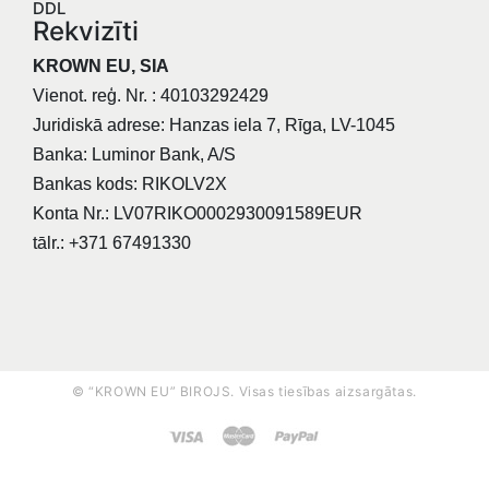
DDL
Rekvizīti
KROWN EU, SIA
Vienot. reģ. Nr. : 40103292429
Juridiskā adrese: Hanzas iela 7, Rīga, LV-1045
Banka: Luminor Bank, A/S
Bankas kods: RIKOLV2X
Konta Nr.: LV07RIKO0002930091589EUR
tālr.: +371 67491330
© “KROWN EU” BIROJS. Visas tiesības aizsargātas.