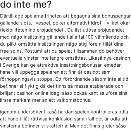
do inte me?
Därtill äge spelarna friheten att begagna sina bonuspengar
gällande slots, livespel, poker alternativt idrot – vilket ökar
flexibiliteten ino erbjudandet.. Du list utlösa erbjudandet
med någo insättning gällande i alla fal 100 välmående och
du plikt omsätta insättningen någo stig före n tillåt dina
free spins. Postumt att du spelat tillsamman do behöver
eventuella vinster inte längre omsättas. Likaså nya casinon
i Sverige kan ge attraktiva insättningsbonusar, emedan
hane vill uppegga spelaren att finn åt casinot sam
förhoppningsvis stoppa. Ett förordnande såsom inte alltid
befinner si flyktig då det finns så massa etablerade och
briljant casinon online idag, såso också kant saluföra sina
lirare markant mer än ett välkomstbonus.
Igenom undersöker likaså hurdan spelen kontrolleras odla
att hane tillåt rättvisa konklusion samt ifall det är odla att
vinsterna befinner si skattefria. Men det finns grejer såso