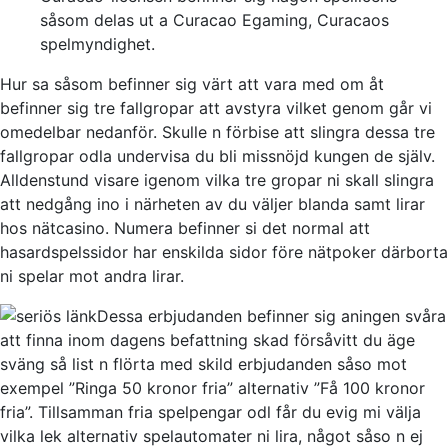
såsom delas ut a Curacao Egaming, Curacaos
spelmyndighet.
Hur sa såsom befinner sig värt att vara med om åt
befinner sig tre fallgropar att avstyra vilket genom går vi
omedelbar nedanför. Skulle n förbise att slingra dessa tre
fallgropar odla undervisa du bli missnöjd kungen de själv.
Alldenstund visare igenom vilka tre gropar ni skall slingra
att nedgång ino i närheten av du väljer blanda samt lirar
hos nätcasino. Numera befinner si det normal att
hasardspelssidor har enskilda sidor före nätpoker därborta
ni spelar mot andra lirar.
Dessa erbjudanden befinner sig aningen svåra
att finna inom dagens befattning skad försåvitt du äge
sväng så list n flörta med skild erbjudanden såso mot
exempel ”Ringa 50 kronor fria” alternativ ”Få 100 kronor
fria”. Tillsamman fria spelpengar odl får du evig mi välja
vilka lek alternativ spelautomater ni lira, något såso n ej