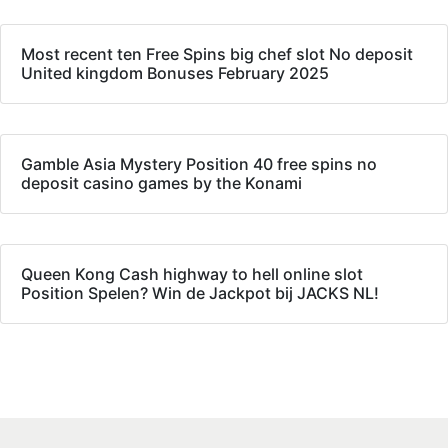
Most recent ten Free Spins big chef slot No deposit
United kingdom Bonuses February 2025
Gamble Asia Mystery Position 40 free spins no
deposit casino games by the Konami
Queen Kong Cash highway to hell online slot
Position Spelen? Win de Jackpot bij JACKS NL!