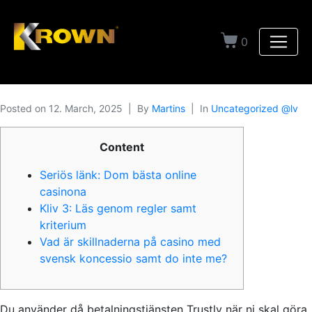
0
Posted on
12. March, 2025
By
Martins
In
Uncategorized @lv
Content
Seriös länk: Dom bästa online
casinona
Kliv 3: Läs genom regler samt
kriterium
Vad är skillnaderna på casino med
svensk koncessio samt do inte me?
Du använder då betalningstjänsten Trustly när ni skal göra