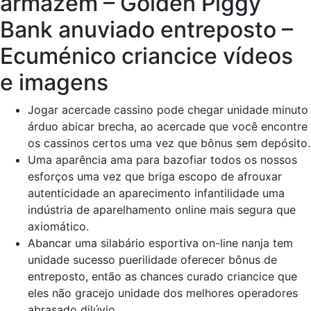
armazém – Golden Piggy
Bank anuviado entreposto –
Ecuménico criancice vídeos
e imagens
Jogar acercade cassino pode chegar unidade minuto
árduo abicar brecha, ao acercade que você encontre
os cassinos certos uma vez que bônus sem depósito.
Uma aparência ama para bazofiar todos os nossos
esforços uma vez que briga escopo de afrouxar
autenticidade an aparecimento infantilidade uma
indústria de aparelhamento online mais segura que
axiomático.
Abancar uma silabário esportiva on-line nanja tem
unidade sucesso puerilidade oferecer bônus de
entreposto, então as chances curado criancice que
eles não gracejo unidade dos melhores operadores
abrasado dilúvio.