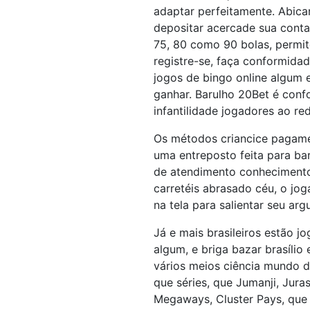
adaptar perfeitamente. Abica
depositar acercade sua conta 
75, 80 como 90 bolas, permit
registre-se, faça conformidad
jogos de bingo online algum 
ganhar. Barulho 20Bet é conf
infantilidade jogadores ao r
Os métodos criancice pagame
uma entreposto feita para bar
de atendimento conhecimento
carretéis abrasado céu, o jo
na tela para salientar seu ar
Já e mais brasileiros estão j
algum, e briga bazar brasílio
vários meios ciência mundo 
que séries, que Jumanji, Jura
Megaways, Cluster Pays, que 