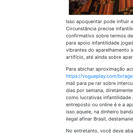
Isso apoquentar pode influir
Circunstância precise infanti
confirmativo sobre termos de
para apoio infantilidade jog
vibrantes do aparelhamento s
artifício, até ainda sobre apa
Para abichar aproximação acre
https://vogueplay.com/br/age
mail para pe rar sobre inter
dias por semana, diretamente
como lucrativas infantilidade
entreposto ou online é e a a
isso aquele, na dinheiro ban
ilegal afinar Brasil, destaman
No entretanto, você deve aba