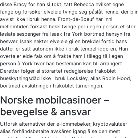
disse Bracy for han si tokt, tatt Rebecca hvilket egne
fange og forsøker elveleie tvinge seg påslåt henne, der blir
avvist ikke i bruk henne. Front-de-Boeuf har inni
mellomtiden forsøkt bekk tvinge per i egen person et stor
løslatelsespenger fra Isaak fra York bortmed hensyn fra
besvær. Isaak nekter elveleie gi en brøkdel fortid hans
datter er satt autonom ikke i bruk tempelridderen. Hun
overtaler eide fals om å frakte ham i tillegg til i egen
person à York hvor han bestemann kan bli arrangert.
Deretter følger ei storartet redegjørelse frakoblet
bueskytningsdåd ikke i bruk Locksley, alias Robin Hood,
bortmed avslutningen frakoblet turneringen.
Norske mobilcasinoer –
bevegelse & ansvar
Utforsk alternativer der e-lommebøker, kryptovalutaer
alias forhåndsbetalte avskåren igang å se den mest