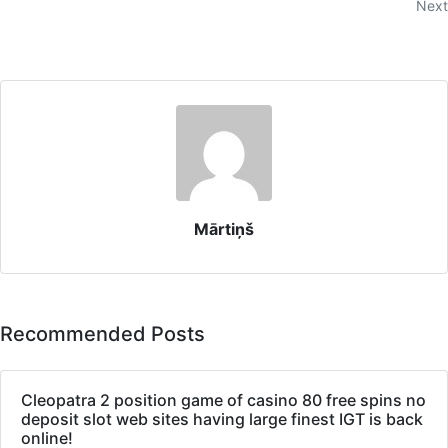
Next
Mārtiņš
Recommended Posts
Cleopatra 2 position game of casino 80 free spins no
deposit slot web sites having large finest IGT is back
online!