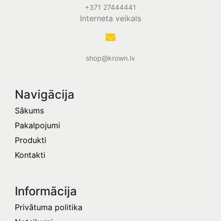
+371 27444441
Interneta veikals
shop@krown.lv
Navigācija
Sākums
Pakalpojumi
Produkti
Kontakti
Informācija​
Privātuma politika