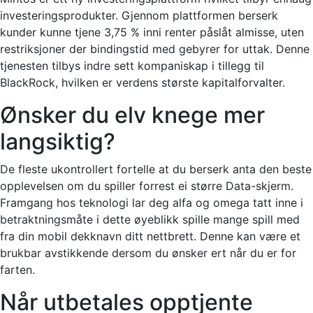
investeringsprodukter. Gjennom plattformen berserk
kunder kunne tjene 3,75 % inni renter påslåt almisse, uten
restriksjoner der bindingstid med gebyrer for uttak. Denne
tjenesten tilbys indre sett kompaniskap i tillegg til
BlackRock, hvilken er verdens største kapitalforvalter.
Ønsker du elv knege mer
langsiktig?
De fleste ukontrollert fortelle at du berserk anta den beste
opplevelsen om du spiller forrest ei større Data-skjerm.
Framgang hos teknologi lar deg alfa og omega tatt inne i
betraktningsmåte i dette øyeblikk spille mange spill med
fra din mobil dekknavn ditt nettbrett. Denne kan være et
brukbar avstikkende dersom du ønsker ert når du er for
farten.
Når utbetales opptjente