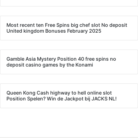
Most recent ten Free Spins big chef slot No deposit
United kingdom Bonuses February 2025
Gamble Asia Mystery Position 40 free spins no
deposit casino games by the Konami
Queen Kong Cash highway to hell online slot
Position Spelen? Win de Jackpot bij JACKS NL!