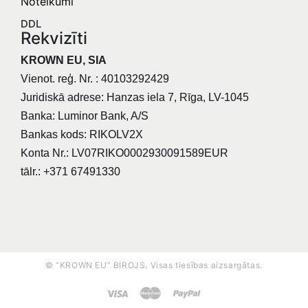
Noteikumi
DDL
Rekvizīti
KROWN EU, SIA
Vienot. reģ. Nr. : 40103292429
Juridiskā adrese: Hanzas iela 7, Rīga, LV-1045
Banka: Luminor Bank, A/S
Bankas kods: RIKOLV2X
Konta Nr.: LV07RIKO0002930091589EUR
tālr.: +371 67491330
© “KROWN EU” BIROJS. Visas tiesības aizsargātas.