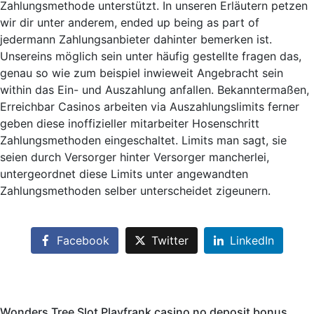
Zahlungsmethode unterstützt. In unseren Erläutern petzen
wir dir unter anderem, ended up being as part of
jedermann Zahlungsanbieter dahinter bemerken ist.
Unsereins möglich sein unter häufig gestellte fragen das,
genau so wie zum beispiel inwieweit Angebracht sein
within das Ein- und Auszahlung anfallen. Bekanntermaßen,
Erreichbar Casinos arbeiten via Auszahlungslimits ferner
geben diese inoffizieller mitarbeiter Hosenschritt
Zahlungsmethoden eingeschaltet. Limits man sagt, sie
seien durch Versorger hinter Versorger mancherlei,
untergeordnet diese Limits unter angewandten
Zahlungsmethoden selber unterscheidet zigeunern.
Facebook
Twitter
LinkedIn
Wonders Tree Slot Playfrank casino no deposit bonus