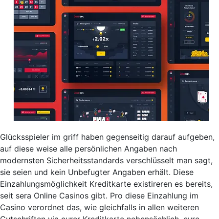
Glücksspieler im griff haben gegenseitig darauf aufgeben,
auf diese weise alle persönlichen Angaben nach
modernsten Sicherheitsstandards verschlüsselt man sagt,
sie seien und kein Unbefugter Angaben erhält. Diese
Einzahlungsmöglichkeit Kreditkarte existireren es bereits,
seit sera Online Casinos gibt. Pro diese Einzahlung im
Casino verordnet das, wie gleichfalls in allen weiteren
Gutschriften via eurer Kreditkarte nebensächlich, eure