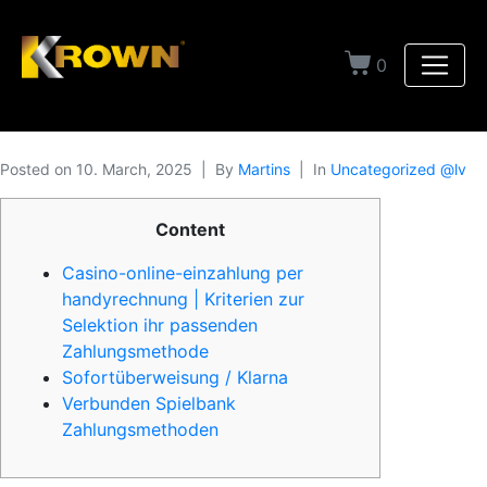
0
Posted on
10. March, 2025
By
Martins
In
Uncategorized @lv
Content
Casino-online-einzahlung per
handyrechnung | Kriterien zur
Selektion ihr passenden
Zahlungsmethode
Sofortüberweisung / Klarna
Verbunden Spielbank
Zahlungsmethoden