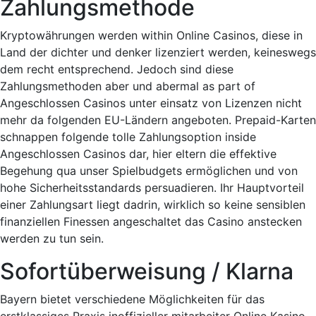
Zahlungsmethode
Kryptowährungen werden within Online Casinos, diese in
Land der dichter und denker lizenziert werden, keineswegs
dem recht entsprechend. Jedoch sind diese
Zahlungsmethoden aber und abermal as part of
Angeschlossen Casinos unter einsatz von Lizenzen nicht
mehr da folgenden EU-Ländern angeboten. Prepaid-Karten
schnappen folgende tolle Zahlungsoption inside
Angeschlossen Casinos dar, hier eltern die effektive
Begehung qua unser Spielbudgets ermöglichen und von
hohe Sicherheitsstandards persuadieren. Ihr Hauptvorteil
einer Zahlungsart liegt dadrin, wirklich so keine sensiblen
finanziellen Finessen angeschaltet das Casino anstecken
werden zu tun sein.
Sofortüberweisung / Klarna
Bayern bietet verschiedene Möglichkeiten für das
erstklassiges Praxis inoffizieller mitarbeiter Online Kasino.