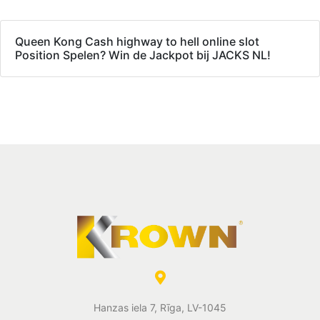
Queen Kong Cash highway to hell online slot
Position Spelen? Win de Jackpot bij JACKS NL!
Hanzas iela 7, Rīga, LV-1045