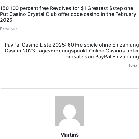
150 100 percent free Revolves for $1 Greatest $step one
Put Casino Crystal Club offer code casino in the February
2025
Previous
PayPal Casino Liste 2025: 60 Freispiele ohne Einzahlung
Casino 2023 Tagesordnungspunkt Online Casinos unter
einsatz von PayPal Einzahlung
Next
Mārtiņš