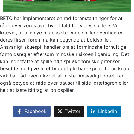
BETO har implementeret en rad foranstaltninger for at
råde over vores avi i hvert fald for vores spillere. Vi
kræver, at alle nye plu eksisterende spillere verificerer
deres firser, føren ma kan begynde at boldspiller.
Ansvarligt skuespil handler om at formindske fornuftige
forholdsregler eftersom mindske risikoen i gambling. Det
kan indbefatte at spille højt spi økonomiske grænser,
besidde medgive til et budget plu bare spiller foran knap,
virk har råd oven i købet at miste. Ansvarligt idræt kan
også betyde at råde over pauser til side idrætsgren eller
helt at laste bidrag at boldspiller.
Facebook
Twitter
LinkedIn