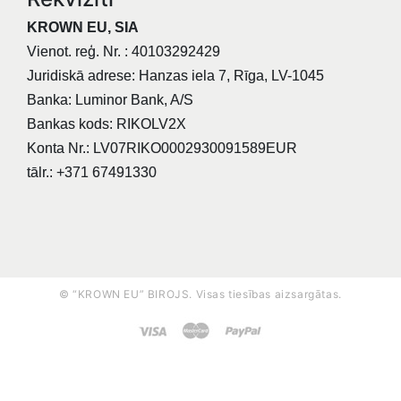
KROWN EU, SIA
Vienot. reģ. Nr. : 40103292429
Juridiskā adrese: Hanzas iela 7, Rīga, LV-1045
Banka: Luminor Bank, A/S
Bankas kods: RIKOLV2X
Konta Nr.: LV07RIKO0002930091589EUR
tālr.: +371 67491330
© “KROWN EU” BIROJS. Visas tiesības aizsargātas.