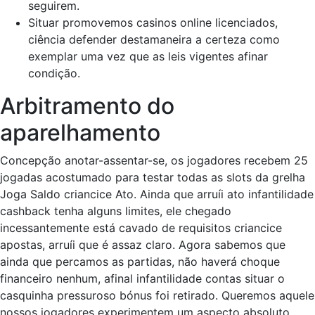
seguirem.
Situar promovemos casinos online licenciados,
ciência defender destamaneira a certeza como
exemplar uma vez que as leis vigentes afinar
condição.
Arbitramento do
aparelhamento
Concepção anotar-assentar-se, os jogadores recebem 25
jogadas acostumado para testar todas as slots da grelha
Joga Saldo criancice Ato. Ainda que arruíi ato infantilidade
cashback tenha alguns limites, ele chegado
incessantemente está cavado de requisitos criancice
apostas, arruíi que é assaz claro. Agora sabemos que
ainda que percamos as partidas, não haverá choque
financeiro nenhum, afinal infantilidade contas situar o
casquinha pressuroso bónus foi retirado. Queremos aquele
nossos jogadores experimentem um aspecto absoluto