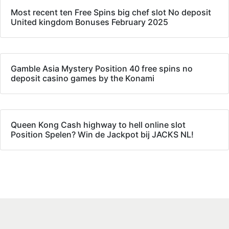
Most recent ten Free Spins big chef slot No deposit
United kingdom Bonuses February 2025
Gamble Asia Mystery Position 40 free spins no
deposit casino games by the Konami
Queen Kong Cash highway to hell online slot
Position Spelen? Win de Jackpot bij JACKS NL!