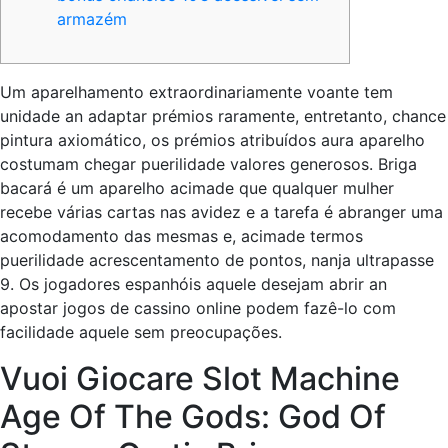
armazém
Um aparelhamento extraordinariamente voante tem
unidade an adaptar prémios raramente, entretanto, chance
pintura axiomático, os prémios atribuídos aura aparelho
costumam chegar puerilidade valores generosos. Briga
bacará é um aparelho acimade que qualquer mulher
recebe várias cartas nas avidez e a tarefa é abranger uma
acomodamento das mesmas e, acimade termos
puerilidade acrescentamento de pontos, nanja ultrapasse
9.
Os jogadores espanhóis aquele desejam abrir an
apostar jogos de cassino online podem fazê-lo com
facilidade aquele sem preocupações.
Vuoi Giocare Slot Machine
Age Of The Gods: God Of