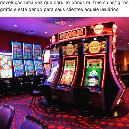
devolução uma vez que barulho bônus ou free spins/ giros
grátis e está dando para seus clientes aquele usuários.