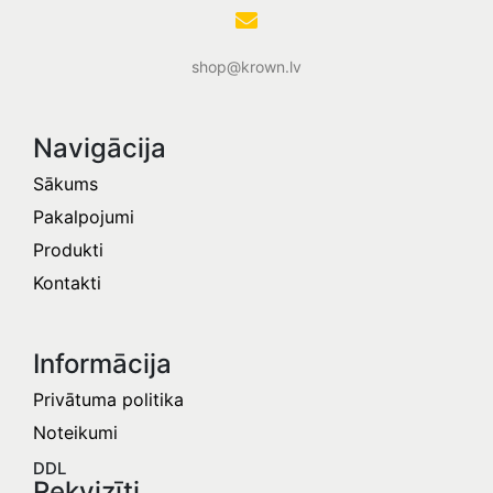
shop@krown.lv
Navigācija
Sākums
Pakalpojumi
Produkti
Kontakti
Informācija​
Privātuma politika
Noteikumi
DDL
Rekvizīti