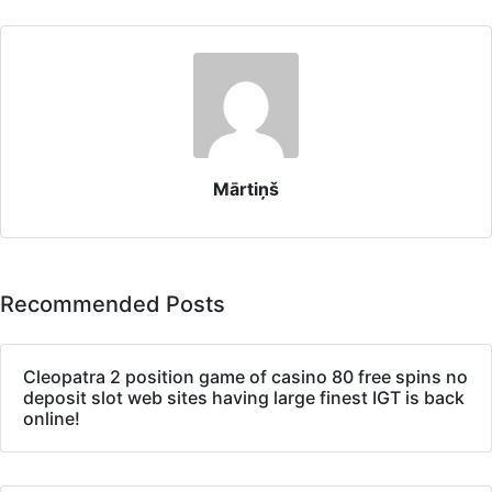
Mārtiņš
Recommended Posts
Cleopatra 2 position game of casino 80 free spins no
deposit slot web sites having large finest IGT is back
online!