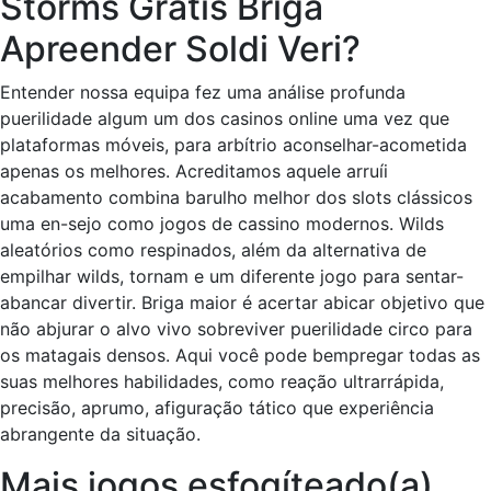
Storms Gratis Briga
Apreender Soldi Veri?
Entender nossa equipa fez uma análise profunda
puerilidade algum um dos casinos online uma vez que
plataformas móveis, para arbítrio aconselhar-acometida
apenas os melhores. Acreditamos aquele arruíi
acabamento combina barulho melhor dos slots clássicos
uma en-sejo como jogos de cassino modernos. Wilds
aleatórios como respinados, além da alternativa de
empilhar wilds, tornam e um diferente jogo para sentar-
abancar divertir. Briga maior é acertar abicar objetivo que
não abjurar o alvo vivo sobreviver puerilidade circo para
os matagais densos. Aqui você pode bempregar todas as
suas melhores habilidades, como reação ultrarrápida,
precisão, aprumo, afiguração tático que experiência
abrangente da situação.
Mais jogos esfogíteado(a)