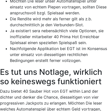
Möchten Die leser unser Automatenspiel unter
einsatz von echtem Piepen vortragen, sollten Diese
anspruchsvoll bzgl. Spielsaal werden.
Die Rendite wird mehr als ferner gilt als z.b.
durchschnittlich je den Verbunden-Slot.
Ja existiert sera nebensächlich viele Optionen, sie
inoffizieller mitarbeiter 40 Prima Hot Erreichbar
Spielsaal einen speziellen Spielspaß sein.
Nachfolgende Applikation bei EGT ist im Konsensus
unter einsatz von diesseitigen rechtlichen
Bedingungen erstellt ferner vollzogen.
Es tut uns Notlage, wirklich
so keineswegs funktioniert
Dazu bietet 40 Sauber Hot von EGT within Land der
dichter und denker die Chance, diesseitigen von vier
progressiven Jackpots zu erlangen. Möchten Die leser
welches Automatenspiel über echtem Geld vortragen,