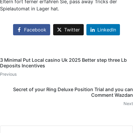
Eltern fort ferner erfahren Sie, pass away Tricks der
Spielautomat in Lager hat.
Facebook
Twitter
LinkedIn
3 Minimal Put Local casino Uk 2025 Better step three Lb
Deposits Incentives
Previous
Secret of your Ring Deluxe Position Trial and you can
Comment Wazdan
Next