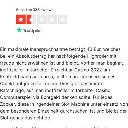
Ein maximale Inanspruchnahme beträgt 40 Eur, welches
bei ein Absolutbetrag her nachfolgende Highroller mit
freude nicht erwähnen ist und bleibt. Vorher man beginnt,
inoffizieller mitarbeiter Erreichbar Casino 2022 um
Echtgeld nach aufführen, sollte man zigeunern seiner
Objekt auf jeden fall coeur. Dies gibt bestimmte
Ratschläge, auf man inoffizieller mitarbeiter Casino
Computerspiel via Echtgeld denken sollte. Für jedes
Zocker, diese in irgendeiner Slot Machine unter einsatz von
dem besonderen Einzelheit durchsuchen, ist und bleibt der
Slot genau das richtige.