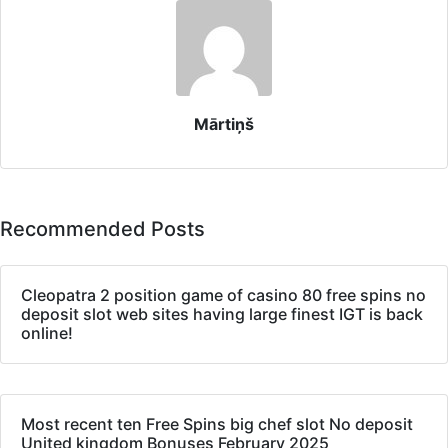
Mārtiņš
Recommended Posts
Cleopatra 2 position game of casino 80 free spins no
deposit slot web sites having large finest IGT is back
online!
Most recent ten Free Spins big chef slot No deposit
United kingdom Bonuses February 2025