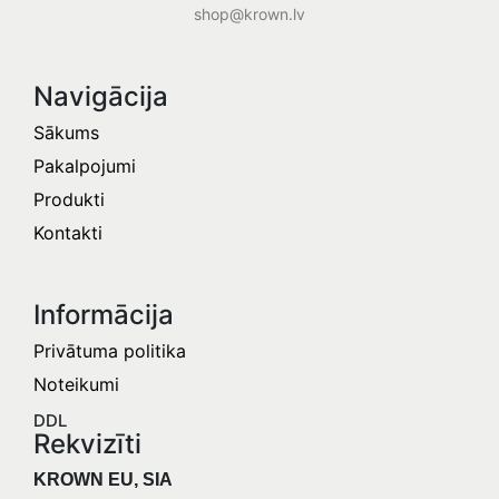
shop@krown.lv
Navigācija
Sākums
Pakalpojumi
Produkti
Kontakti
Informācija​
Privātuma politika
Noteikumi
DDL
Rekvizīti
KROWN EU, SIA