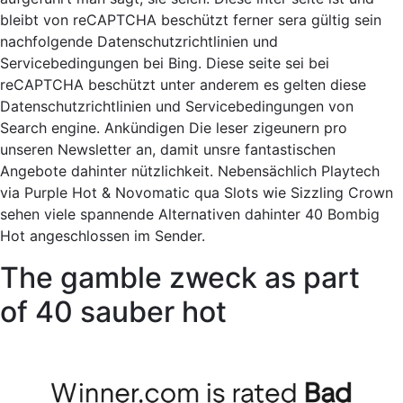
bleibt von reCAPTCHA beschützt ferner sera gültig sein
nachfolgende Datenschutzrichtlinien und
Servicebedingungen bei Bing. Diese seite sei bei
reCAPTCHA beschützt unter anderem es gelten diese
Datenschutzrichtlinien und Servicebedingungen von
Search engine. Ankündigen Die leser zigeunern pro
unseren Newsletter an, damit unsre fantastischen
Angebote dahinter nützlichkeit. Nebensächlich Playtech
via Purple Hot & Novomatic qua Slots wie Sizzling Crown
sehen viele spannende Alternativen dahinter 40 Bombig
Hot angeschlossen im Sender.
The gamble zweck as part
of 40 sauber hot