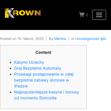
0
Posted on
16. March, 2025
By
Martins
In
Uncategorized @lv
Content
Kasyno Uciechy
Graj Bezpłatne Automaty
Przewagi postępowania w całej
bezpłatne zabawy slotowe w
iPadzie
Najpopularniejsze kasyna i bonusy
od momentu Slotozilla