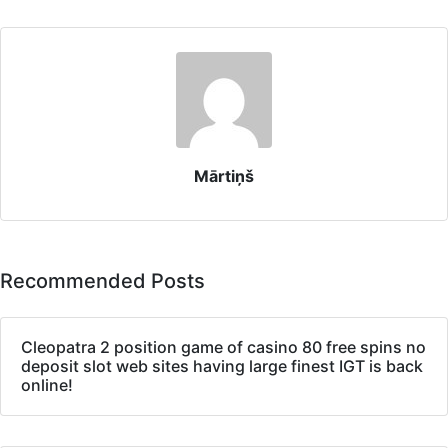
Mārtiņš
Recommended Posts
Cleopatra 2 position game of casino 80 free spins no
deposit slot web sites having large finest IGT is back
online!