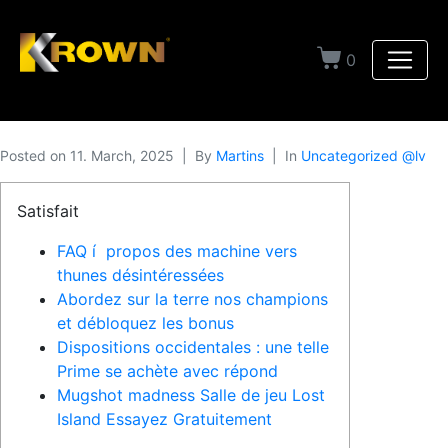
0
Posted on
11. March, 2025
By
Martins
In
Uncategorized @lv
Satisfait
FAQ í propos des machine vers
thunes désintéressées
Abordez sur la terre nos champions
et débloquez les bonus
Dispositions occidentales : une telle
Prime se achète avec répond
Mugshot madness Salle de jeu Lost
Island Essayez Gratuitement