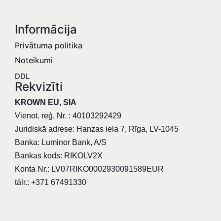
Informācija​
Privātuma politika
Noteikumi
DDL
Rekvizīti
KROWN EU, SIA
Vienot. reģ. Nr. : 40103292429
Juridiskā adrese: Hanzas iela 7, Rīga, LV-1045
Banka: Luminor Bank, A/S
Bankas kods: RIKOLV2X
Konta Nr.: LV07RIKO0002930091589EUR
tālr.: +371 67491330