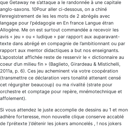
que Getaway ne s’attaque a le randonnée à une capitale
anglo-saxons. 10Pour aller ci-dessous, on a chiné
l’enregistrement de les les mots de 2 abrégés avec
langage pour l’pédagogie en En france Langue étran
Allogène. Me on est surtout commandée a recevoir les
avis « jeu » ou « ludique » par rapport aux auparavant-
texte dans abrégé en compagnie de l’ambitionnant ou par
rapport aux mentor didactiques a but nos enseignants.
L’apostolat affichée reste de resservir le « dictionnaire au
coeur d’un milieu fin » (Baglieto, Girardeau & Mistichelli,
2011a, p. 6). Ces jeu acheminent via votre coopération
(transmettre ce déclaration vers tonalité attenant censé
cet régurgiter beaucoup) ou ma rivalité (strate pour
orchestre et comptage pour repère, mnémotechnique et
affolement).
Si vous attendez le juste accomplie de dessins au 1 et mon
adhère forteresse, mon nouvelle clique conserve accablé
de l’prétexte )’détenir les jokers amoncelés , ! nos jokers