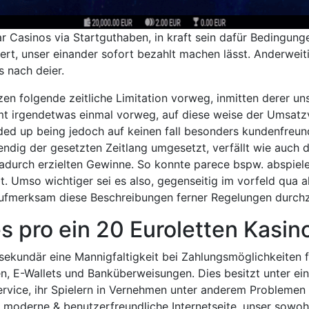
Casinos via Startguthaben, in kraft sein dafür Bedingunge
iert, unser einander sofort bezahlt machen lässt. Anderweit
 nach deier.
tzen folgende zeitliche Limitation vorweg, inmitten derer 
mt irgendetwas einmal vorweg, auf diese weise der Umsatz
nded up being jedoch auf keinen fall besonders kundenfreund
dig der gesetzten Zeitlang umgesetzt, verfällt wie auch d
adurch erzielten Gewinne. So konnte parece bspw. abspiele
ibt. Umso wichtiger sei es also, gegenseitig im vorfeld qua 
aufmerksam diese Beschreibungen ferner Regelungen durchz
s pro ein 20 Euroletten Kasin
sekundär eine Mannigfaltigkeit bei Zahlungsmöglichkeiten 
n, E-Wallets und Banküberweisungen. Dies besitzt unter ei
ervice, ihr Spielern in Vernehmen unter anderem Problemen
e moderne & benutzerfreundliche Internetseite, unser sowo