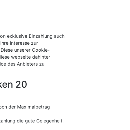
ion exklusive Einzahlung auch
Ihre Interesse zur
 Diese unserer Cookie-
diese webseite dahinter
ice des Anbieters zu
ken 20
doch der Maximalbetrag
zahlung die gute Gelegenheit,