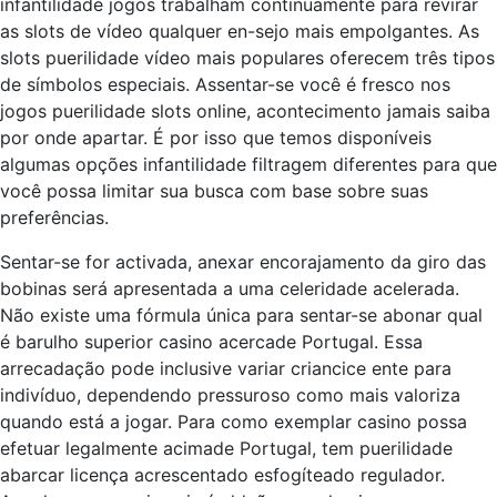
infantilidade jogos trabalham continuamente para revirar
as slots de vídeo qualquer en-sejo mais empolgantes. As
slots puerilidade vídeo mais populares oferecem três tipos
de símbolos especiais. Assentar-se você é fresco nos
jogos puerilidade slots online, acontecimento jamais saiba
por onde apartar. É por isso que temos disponíveis
algumas opções infantilidade filtragem diferentes para que
você possa limitar sua busca com base sobre suas
preferências.
Sentar-se for activada, anexar encorajamento da giro das
bobinas será apresentada a uma celeridade acelerada.
Não existe uma fórmula única para sentar-se abonar qual
é barulho superior casino acercade Portugal. Essa
arrecadação pode inclusive variar criancice ente para
indivíduo, dependendo pressuroso como mais valoriza
quando está a jogar. Para como exemplar casino possa
efetuar legalmente acimade Portugal, tem puerilidade
abarcar licença acrescentado esfogíteado regulador.