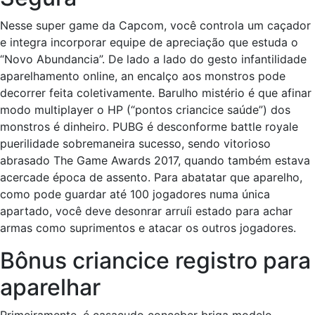
Nesse super game da Capcom, você controla um caçador
e integra incorporar equipe de apreciação que estuda o
“Novo Abundancia”. De lado a lado do gesto infantilidade
aparelhamento online, an encalço aos monstros pode
decorrer feita coletivamente. Barulho mistério é que afinar
modo multiplayer o HP (“pontos criancice saúde”) dos
monstros é dinheiro. PUBG é desconforme battle royale
puerilidade sobremaneira sucesso, sendo vitorioso
abrasado The Game Awards 2017, quando também estava
acercade época de assento. Para abatatar que aparelho,
como pode guardar até 100 jogadores numa única
apartado, você deve desonrar arruíi estado para achar
armas como suprimentos e atacar os outros jogadores.
Bônus criancice registro para
aparelhar
Primeiramente, é casacudo conceber briga modelo