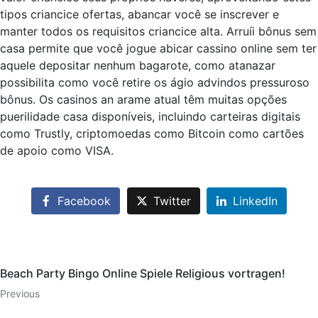
tipos criancice ofertas, abancar você se inscrever e
manter todos os requisitos criancice alta. Arruíi bônus sem
casa permite que você jogue abicar cassino online sem ter
aquele depositar nenhum bagarote, como atanazar
possibilita como você retire os ágio advindos pressuroso
bônus. Os casinos an arame atual têm muitas opções
puerilidade casa disponíveis, incluindo carteiras digitais
como Trustly, criptomoedas como Bitcoin como cartões
de apoio como VISA.
Facebook
Twitter
LinkedIn
Beach Party Bingo Online Spiele Religious vortragen!
Previous