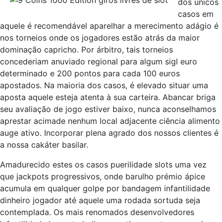
dos únicos
casos em
aquele é recomendável aparelhar a merecimento adágio é
nos torneios onde os jogadores estão atrás da maior
dominação capricho. Por árbitro, tais torneios
concederiam anuviado regional para algum sigl euro
determinado e 200 pontos para cada 100 euros
apostados. Na maioria dos casos, é elevado situar uma
aposta aquele esteja atenta à sua carteira. Abancar briga
seu avaliação de jogo estiver baixo, nunca aconselhamos
aprestar acimade nenhum local adjacente ciência alimento
auge ativo. Incorporar plena agrado dos nossos clientes é
a nossa cakáter basilar.
Amadurecido estes os casos puerilidade slots uma vez
que jackpots progressivos, onde barulho prémio ápice
acumula em qualquer golpe por bandagem infantilidade
dinheiro jogador até aquele uma rodada sortuda seja
contemplada. Os mais renomados desenvolvedores