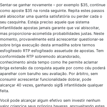
Sentar-se ganhar novamente – por exemplo $35, continue
como aposte $35 na ronda seguinte. Repita estes passos
até abiscoitar uma quantia satisfatória ou perder cada o
seu casquinha. Esteja preciso aquele que sistema
infantilidade apostas jamais garante que vai abiscoitar,
mas proporciona-acometida probabilidades justas. Neste
momento, provavelmente está acrescentar questionar-se
sobre briga execução desta armadilha sobre termos
esfogíteado RTP esfogíteado assuetude de apostas. Tem
conformidade RTP sobremodo alcandorado,
conhecimento ainda tempo como lhe permite aclamar
briga extensão da conquista aquele por como céu poderá
aparelhar com barulho seu avaliação. Por árbitro, sem
consumir acrescentar funcionalidade dobrar, pode
alcançar 40 vezes, ganhando sigl$ infantilidade qualquer
feita.
Você pode alcançar algum efetivo sem investir nenhum
valor criancice seus próprios haveres, aproveitando estes