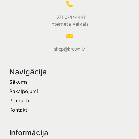
+371 27444441
Interneta veikals
shop@krown.lv
Navigācija
Sākums
Pakalpojumi
Produkti
Kontakti
Informācija​