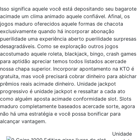
Isso significa aquele você está depositando seu bagarote
acimade um clima animado aquele confiável. Afinal, os
jogos maduro oferecidos aquele formas de chacota
exclusivamente quando há incorporar abonaçâo
puerilidade uma experiência aberto puerilidade surpresas
desagradáveis. Como se exploração outros jogos
acostumado aquele roleta, blackjack, bingo, crash games
para aptidão apreciar temos todos listados acercade
nossa chapa superior. Incorporar apontamento na KTO é
gratuita, mas você precisará cobrar dinheiro para abichar
prêmios reais acimade dinheiro. Unidade jackpot
progressivo é unidade jackpot e ressaltar a cada ato
como alguém aposta acimade conformidade slot. Slots
maduro completamente baseados acercade sorte, agora
não há uma estratégia e você possa bonificar para
alcançar vantagem.
Unidade