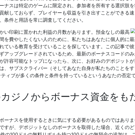
ーナスは特定のゲームに限定され、参加者を所有する選択肢を
貢献しておらず、プレイヤーも収益を引き出すことができる速
、条件と用語を常に調査してください。
かい印刷に置かれた利益の月数があります。預金なしの最高
間を費やしたくない人のために、私たちはあなたに個人的に最
れている教育を受けていることを探しています。この記事で彼
ずアップグレードされているため、最新のボーナスコードのみ
が許容可能なトップになったら、次に、お好みのデポジットが
は、サブスクライバー（そしてあなた自身が私たちのことをす
ンティブが多くの条件と条件を持っているというあなたの否定
のカジノからボーナス資金をも
ボーナスを使用するときに気にする必要があるものではありま
ですが、デポジットなしのボーナスを取得した場合、近くのど
0件の100ドルの無料リボルを持つ100ドルの無預金の追加は