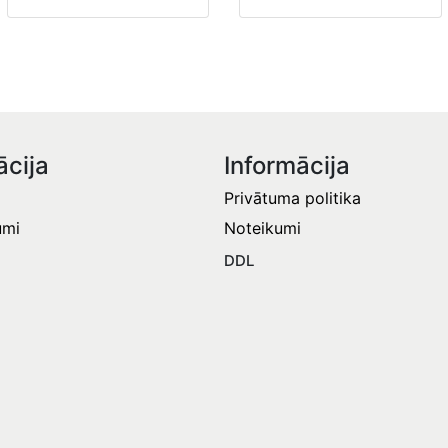
ācija
Informācija​
Privātuma politika
umi
Noteikumi
DDL