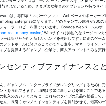
ルエンタープライズは、デポジットボーナスなしと幅広いゲー
付与されているため、さまざまな割合のオプションを持つサイ
ovadaは、専門家のスポーツブック、Webベースのポーカープ
ambling Enterpriseになります。どのギャンブル施設が3
ィーラーロビーを備えています。 Bovada Webベースのポ
apan-real-money-casino/
Webサイトは排他的なリージョンカ
ヤーは折りたたむと新しいハンドを使用してすぐに別のゲーム
のフットボールに賭けることができる進歩、マネーライン、パ
ィブを提供するギャンブル企業は、商人アカウントのみを実行
ンセンティブファイナンスとともにB
ん。ギャンブルエンタープライズがレンダリングするために完
ントを強化できます。目的は頻繁に新しい顔を描くことである
の収入のカジノとともに、これらのタイプの景品を拡張して、
せん。長引くカジノのインセンティブを長引かせて、最高のゲ