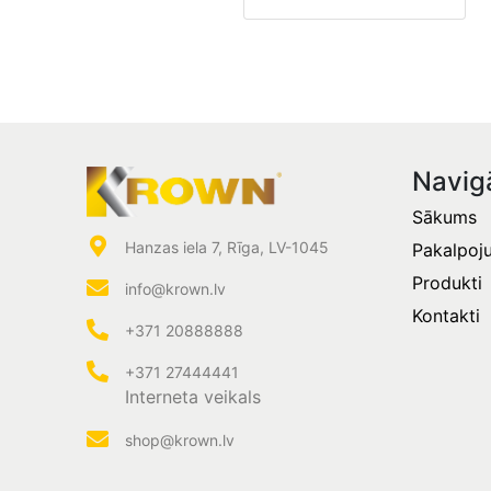
Navig
Sākums
Hanzas iela 7, Rīga, LV-1045
Pakalpoj
Produkti
info@krown.lv
Kontakti
+371 20888888
+371 27444441
Interneta veikals
shop@krown.lv