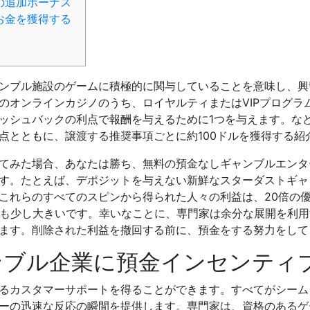
の追加ボーナス
お金を獲得する
ンブル施設のゲームに積極的に関与していることを意味し、興
のオンラインカジノのうち、ロイヤルティまたはVIPプログラ
ッシュバックの利点で報酬を与えるために1つを与えます。など、
点とともに、譲渡する推奨事項ごとに約100ドルを獲得する紹
てみた場合、あなたは勝ち、無料の預金なしギャンブルエンタ
す。たとえば、デポジットを与えない新鮮なスターダストギャ
これらのすべてのスピンから得られた人々の利益は、20倍の
りも少し大きいです。幸いなことに、専門家は余分な展開を利用
ます。削除された利益を撤回する前に、預金をする努力をして
ンブル企業に預金インセンティ
るカスタマーサポートを得ることができます。すべてがシーム
ーの迅速な反応の瞬間を提供します。専門家は、資格のあるゲ