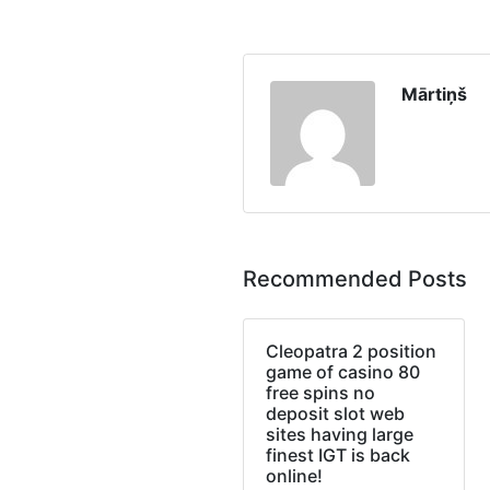
Mārtiņš
Recommended Posts
Cleopatra 2 position
game of casino 80
free spins no
deposit slot web
sites having large
finest IGT is back
online!