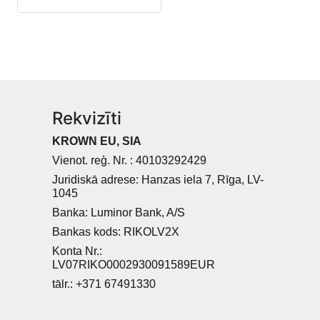
Rekvizīti
KROWN EU, SIA
Vienot. reģ. Nr. : 40103292429
Juridiskā adrese: Hanzas iela 7, Rīga, LV-
1045
Banka: Luminor Bank, A/S
Bankas kods: RIKOLV2X
Konta Nr.:
LV07RIKO0002930091589EUR
tālr.: +371 67491330