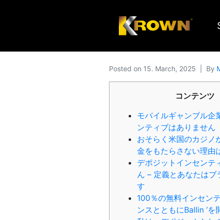
Posted on
15. March, 2025
By
M
コンテンツ
モバイルギャンブル企
ンティブはありません
おそらく米国のカジノ
金をもたらさない理由
デポジットインセンテ
ん – 定義とあなたは
す
100％の無料インセン
ンスとともにBallin ’